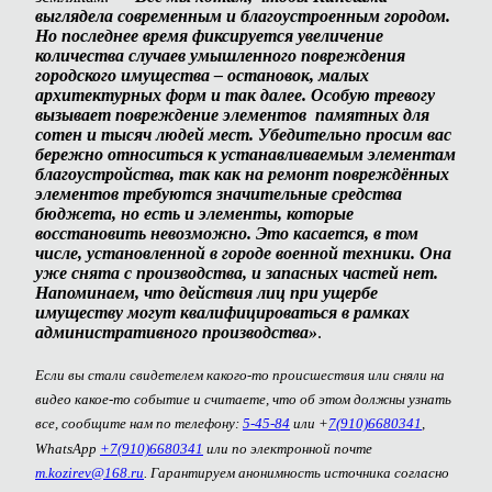
выглядела современным и благоустроенным городом.
Но последнее время фиксируется увеличение
количества случаев умышленного повреждения
городского имущества – остановок, малых
архитектурных форм и так далее. Особую тревогу
вызывает повреждение элементов памятных для
сотен и тысяч людей мест. Убедительно просим вас
бережно относиться к устанавливаемым элементам
благоустройства, так как на ремонт повреждённых
элементов требуются значительные средства
бюджета, но есть и элементы, которые
восстановить невозможно. Это касается, в том
числе, установленной в городе военной техники. Она
уже снята с производства, и запасных частей нет.
Напоминаем, что действия лиц при ущербе
имуществу могут квалифицироваться в рамках
административного производства»
.
Если вы стали свидетелем какого-то происшествия или сняли на
видео какое-то событие и считаете, что об этом должны узнать
все, сообщите нам по телефону:
5-45-84
или +
7(910)6680341
,
WhatsApp
+7(910)6680341
или по электронной почте
m.kozirev@168.ru
. Гарантируем анонимность источника согласно