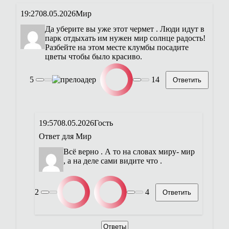
19:27
08.05.2026
Мир
Да уберите вы уже этот чермет . Люди идут в
парк отдыхать им нужен мир солнце радость!
Разбейте на этом месте клумбы посадите
цветы чтобы было красиво.
5
14
Ответить
19:57
08.05.2026
Гость
Ответ для
Мир
Всё верно . А то на словах миру- мир
, а на деле сами видите что .
2
4
Ответить
Ответы