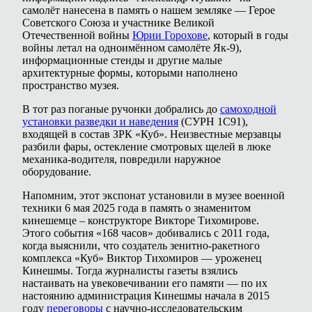
самолёт нанесена в память о нашем земляке — Герое
Советского Союза и участнике Великой
Отечественной войны
Юрии Горохове
, который в годы
войны летал на одноимённом самолёте Як-9),
информационные стенды и другие малые
архитектурные формы, которыми наполнено
пространство музея.
В тот раз поганые ручонки добрались до
самоходной
установки разведки и наведения
(СУРН 1С91),
входящей в состав ЗРК «Куб». Неизвестные мерзавцы
разбили фары, остекление смотровых щелей в люке
механика-водителя, повредили наружное
оборудование.
Напомним, этот экспонат установили в музее военной
техники 6 мая 2025 года в память о знаменитом
кинешемце – конструкторе Викторе Тихомирове.
Этого события «168 часов» добивались с 2011 года,
когда выяснили, что создатель зенитно-ракетного
комплекса «Куб» Виктор Тихомиров — уроженец
Кинешмы. Тогда журналисты газеты взялись
настаивать на увековечивании его памяти — по их
настоянию администрация Кинешмы начала в 2015
году
переговоры
с научно-исследовательским