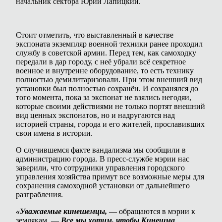
начальник сектора Юрий Лапицкий.
Стоит отметить, что выставленный в качестве
экспоната экземпляр военной техники ранее проходил
службу в советской армии. Перед тем, как самоходку
передали в дар городу, с неё убрали всё секретное
военное и внутренне оборудование, то есть технику
полностью демилитаризовали. При этом внешний вид
установки был полностью сохранён. И сохранялся до
того момента, пока за экспонат не взялись негодяи,
которые своими действиями не только портят внешний
вид ценных экспонатов, но и надругаются над
историей страны, города и его жителей, прославивших
свои имена в истории.
О случившемся факте вандализма мы сообщили в
администрацию города. В пресс-службе мэрии нас
заверили, что сотрудники управления городского
управления хозяйства примут все возможные меры для
сохранения самоходной установки от дальнейшего
разграбления.
«Уважаемые кинешемцы,
— обращаются в мэрии к
землякам. —
Все мы хотим, чтобы Кинешма