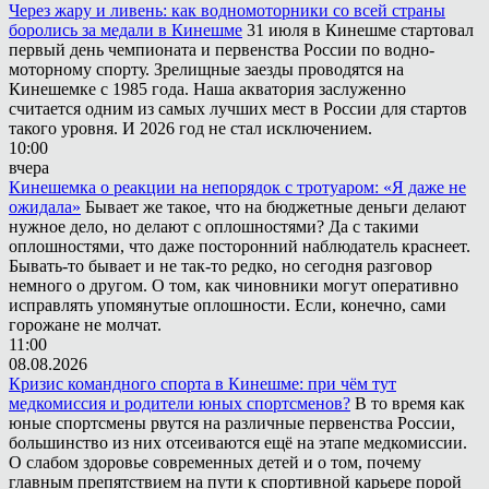
Через жару и ливень: как водномоторники со всей страны
боролись за медали в Кинешме
31 июля в Кинешме стартовал
первый день чемпионата и первенства России по водно-
моторному спорту. Зрелищные заезды проводятся на
Кинешемке с 1985 года. Наша акватория заслуженно
считается одним из самых лучших мест в России для стартов
такого уровня. И 2026 год не стал исключением.
10:00
вчера
Кинешемка о реакции на непорядок с тротуаром: «Я даже не
ожидала»
Бывает же такое, что на бюджетные деньги делают
нужное дело, но делают с оплошностями? Да с такими
оплошностями, что даже посторонний наблюдатель краснеет.
Бывать-то бывает и не так-то редко, но сегодня разговор
немного о другом. О том, как чиновники могут оперативно
исправлять упомянутые оплошности. Если, конечно, сами
горожане не молчат.
11:00
08.08.2026
Кризис командного спорта в Кинешме: при чём тут
медкомиссия и родители юных спортсменов?
В то время как
юные спортсмены рвутся на различные первенства России,
большинство из них отсеиваются ещё на этапе медкомиссии.
О слабом здоровье современных детей и о том, почему
главным препятствием на пути к спортивной карьере порой