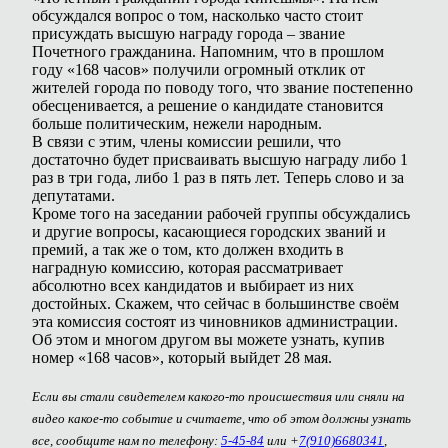
обсуждался вопрос о том, насколько часто стоит
присуждать высшую награду города – звание
Почетного гражданина. Напомним, что в прошлом
году «168 часов» получили огромный отклик от
жителей города по поводу того, что звание постепенно
обесценивается, а решение о кандидате становится
больше политическим, нежели народным.
В связи с этим, члены комиссии решили, что
достаточно будет присваивать высшую награду либо 1
раз в три года, либо 1 раз в пять лет. Теперь слово и за
депутатами.
Кроме того на заседании рабочей группы обсуждались
и другие вопросы, касающиеся городских званий и
премий, а так же о том, кто должен входить в
наградную комиссию, которая рассматривает
абсолютно всех кандидатов и выбирает из них
достойных. Скажем, что сейчас в большинстве своём
эта комиссия состоят из чиновников администрации.
Об этом и многом другом вы можете узнать, купив
номер «168 часов», который выйдет 28 мая.
Если вы стали свидетелем какого-то происшествия или сняли на
видео какое-то событие и считаете, что об этом должны узнать
все, сообщите нам по телефону:
5-45-84
или +
7(910)6680341
,