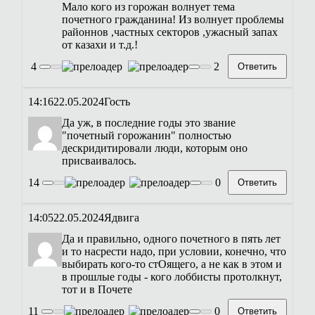
Мало кого из горожан волнует тема
почетного гражданина! Из волнует проблемы
районнов ,частных секторов ,ужасный запах
от казахи и т.д.!
4
2
Ответить
14:16
22.05.2024
Гость
Да уж, в последние годы это звание
"почетный горожанин" полностью
дескридитировали люди, которым оно
присваивалось.
14
0
Ответить
14:05
22.05.2024
Ядвига
Да и правильно, одного почетного в пять лет
и то насрести надо, при условии, конечно, что
выбирать кого-то стОящего, а не как в этом и
в прошлые годы - кого лоббисты протолкнут,
тот и в Почете
11
0
Ответить