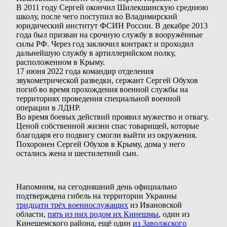
В 2011 году Сергей окончил Шилекшинскую среднюю
школу, после чего поступил во Владимирский
юридический институт ФСИН России. В декабре 2013
года был призван на срочную службу в вооружённые
силы РФ. Через год заключил контракт и проходил
дальнейшую службу в артиллерийском полку,
расположенном в Крыму.
17 июня 2022 года командир отделения
звукометрической разведки, сержант Сергей Обухов
погиб во время прохождения военной службы на
территориях проведения специальной военной
операции в ЛДНР.
Во время боевых действий проявил мужество и отвагу.
Ценой собственной жизни спас товарищей, которые
благодаря его подвигу смогли выйти из окружения.
Похоронен Сергей Обухов в Крыму, дома у него
остались жена и шестилетний сын.
Напомним, на сегодняшний день официально
подтверждена гибель на территории Украины
тридцати трёх военнослужащих
из Ивановской
области,
пять из них родом их Кинешмы
, один из
Кинешемского района, ещё один
из Заволжского