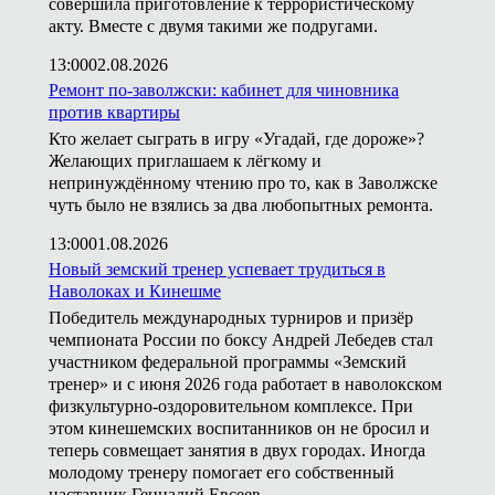
совершила приготовление к террористическому
акту. Вместе с двумя такими же подругами.
13:00
02.08.2026
Ремонт по-заволжски: кабинет для чиновника
против квартиры
Кто желает сыграть в игру «Угадай, где дороже»?
Желающих приглашаем к лёгкому и
непринуждённому чтению про то, как в Заволжске
чуть было не взялись за два любопытных ремонта.
13:00
01.08.2026
Новый земский тренер успевает трудиться в
Наволоках и Кинешме
Победитель международных турниров и призёр
чемпионата России по боксу Андрей Лебедев стал
участником федеральной программы «Земский
тренер» и с июня 2026 года работает в наволокском
физкультурно-оздоровительном комплексе. При
этом кинешемских воспитанников он не бросил и
теперь совмещает занятия в двух городах. Иногда
молодому тренеру помогает его собственный
наставник Геннадий Евсеев.