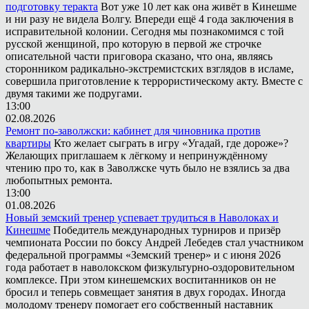
подготовку теракта
Вот уже 10 лет как она живёт в Кинешме
и ни разу не видела Волгу. Впереди ещё 4 года заключения в
исправительной колонии. Сегодня мы познакомимся с той
русской женщиной, про которую в первой же строчке
описательной части приговора сказано, что она, являясь
сторонником радикально-экстремистских взглядов в исламе,
совершила приготовление к террористическому акту. Вместе с
двумя такими же подругами.
13:00
02.08.2026
Ремонт по-заволжски: кабинет для чиновника против
квартиры
Кто желает сыграть в игру «Угадай, где дороже»?
Желающих приглашаем к лёгкому и непринуждённому
чтению про то, как в Заволжске чуть было не взялись за два
любопытных ремонта.
13:00
01.08.2026
Новый земский тренер успевает трудиться в Наволоках и
Кинешме
Победитель международных турниров и призёр
чемпионата России по боксу Андрей Лебедев стал участником
федеральной программы «Земский тренер» и с июня 2026
года работает в наволокском физкультурно-оздоровительном
комплексе. При этом кинешемских воспитанников он не
бросил и теперь совмещает занятия в двух городах. Иногда
молодому тренеру помогает его собственный наставник