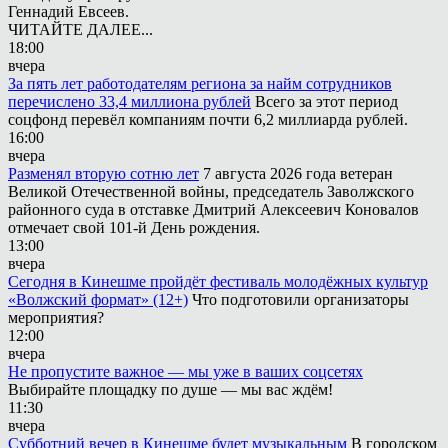
Геннадий Евсеев.
ЧИТАЙТЕ ДАЛЕЕ...
18:00
вчера
За пять лет работодателям региона за найм сотрудников
перечислено 33,4 миллиона рублей
Всего за этот период
соцфонд перевёл компаниям почти 6,2 миллиарда рублей.
16:00
вчера
Разменял вторую сотню лет
7 августа 2026 года ветеран
Великой Отечественной войны, председатель Заволжского
районного суда в отставке Дмитрий Алексеевич Коновалов
отмечает свой 101-й День рождения.
13:00
вчера
Сегодня в Кинешме пройдёт фестиваль молодёжных культур
«Волжский формат» (12+)
Что подготовили организаторы
мероприятия?
12:00
вчера
Не пропустите важное — мы уже в ваших соцсетях
Выбирайте площадку по душе — мы вас ждём!
11:30
вчера
Субботний вечер в Кинешме будет музыкальным
В городском