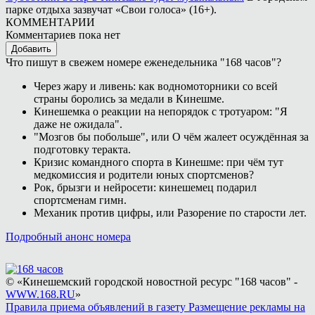
парке отдыха зазвучат «Свои голоса» (16+).
КОММЕНТАРИИ
Комментариев пока нет
Добавить
Что пишут в свежем номере еженедельника "168 часов"?
Через жару и ливень: как водномоторники со всей
страны боролись за медали в Кинешме.
Кинешемка о реакции на непорядок с тротуаром: "Я
даже не ожидала".
"Мозгов бы побольше", или О чём жалеет осуждённая за
подготовку теракта.
Кризис командного спорта в Кинешме: при чём тут
медкомиссия и родители юных спортсменов?
Рок, брызги и нейросети: кинешемец подарил
спортсменам гимн.
Механик против цифры, или Разорение по старости лет.
Подробный анонс номера
© «Кинешемский городской новостной ресурс "168 часов" -
WWW.168.RU
»
Правила приема объявлений в газету
Размещение рекламы на