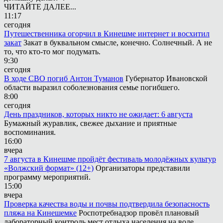
ЧИТАЙТЕ ДАЛЕЕ...
11:17
сегодня
Путешественника огорчил в Кинешме интернет и восхитил
закат
Закат в буквальном смысле, конечно. Солнечный. А не
то, что кто-то мог подумать.
9:30
сегодня
В ходе СВО погиб Антон Туманов
Губернатор Ивановской
области выразил соболезнования семье погибшего.
8:00
сегодня
День праздников, которых никто не ожидает: 6 августа
Бумажный журавлик, свежее дыхание и приятные
воспоминания.
16:00
вчера
7 августа в Кинешме пройдёт фестиваль молодёжных культур
«Волжский формат» (12+)
Организаторы представили
программу мероприятий.
15:00
вчера
Проверка качества воды и почвы подтвердила безопасность
пляжа на Кинешемке
Роспотребнадзор провёл плановый
лабораторный контроль мест отдыха населения на воде.