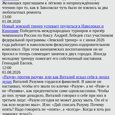
Желающих приглашаем к лёгкому и непринуждённому
чтению про то, как в Заволжске чуть было не взялись за два
любопытных ремонта.
13:00
01.08.2026
Новый земский тренер успевает трудиться в Наволоках и
Кинешме
Победитель международных турниров и призёр
чемпионата России по боксу Андрей Лебедев стал участником
федеральной программы «Земский тренер» и с июня 2026
года работает в наволокском физкультурно-оздоровительном
комплексе. При этом кинешемских воспитанников он не
бросил и теперь совмещает занятия в двух городах. Иногда
молодому тренеру помогает его собственный наставник
Геннадий Евсеев.
12:00
01.08.2026
«Разум» против разума, или как Виталий искал себя в лихих
делах
Виталий Разумов гордился фамилией. В школе он
настаивал, чтобы его звали по кличке «Разум», а не «Разя» и
не «Раззява», как предпочитали сами одноклассники. Чтобы
до них лучше доходило, Виталий говорил о себе при них в
третьем лице: «Разум сегодня не может доску мыть. Он её и
так всю неделю мыл». Или: «Дай списать Разуму. Почему
опять? Надо говорить не «опять», а «всегда». Когда я хоть раз
домашку делал?».