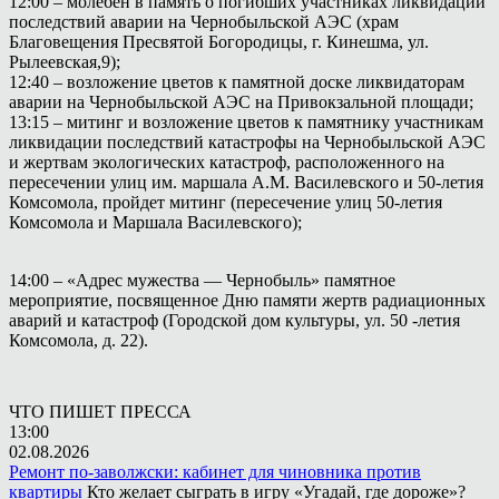
12:00 – молебен в память о погибших участниках ликвидации
последствий аварии на Чернобыльской АЭС (храм
Благовещения Пресвятой Богородицы, г. Кинешма, ул.
Рылеевская,9);
12:40 – возложение цветов к памятной доске ликвидаторам
аварии на Чернобыльской АЭС на Привокзальной площади;
13:15 – митинг и возложение цветов к памятнику участникам
ликвидации последствий катастрофы на Чернобыльской АЭС
и жертвам экологических катастроф, расположенного на
пересечении улиц им. маршала А.М. Василевского и 50-летия
Комсомола, пройдет митинг (пересечение улиц 50-летия
Комсомола и Маршала Василевского);
14:00 – «Адрес мужества — Чернобыль» памятное
мероприятие, посвященное Дню памяти жертв радиационных
аварий и катастроф (Городской дом культуры, ул. 50 -летия
Комсомола, д. 22).
ЧТО ПИШЕТ ПРЕССА
13:00
02.08.2026
Ремонт по-заволжски: кабинет для чиновника против
квартиры
Кто желает сыграть в игру «Угадай, где дороже»?