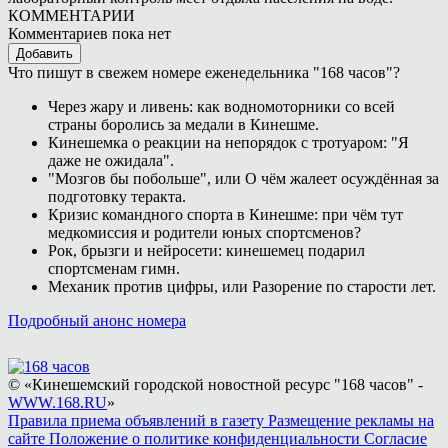
КОММЕНТАРИИ
Комментариев пока нет
Добавить
Что пишут в свежем номере еженедельника "168 часов"?
Через жару и ливень: как водномоторники со всей
страны боролись за медали в Кинешме.
Кинешемка о реакции на непорядок с тротуаром: "Я
даже не ожидала".
"Мозгов бы побольше", или О чём жалеет осуждённая за
подготовку теракта.
Кризис командного спорта в Кинешме: при чём тут
медкомиссия и родители юных спортсменов?
Рок, брызги и нейросети: кинешемец подарил
спортсменам гимн.
Механик против цифры, или Разорение по старости лет.
Подробный анонс номера
© «Кинешемский городской новостной ресурс "168 часов" -
WWW.168.RU
»
Правила приема объявлений в газету
Размещение рекламы на
сайте
Положение о политике конфиденциальности
Согласие