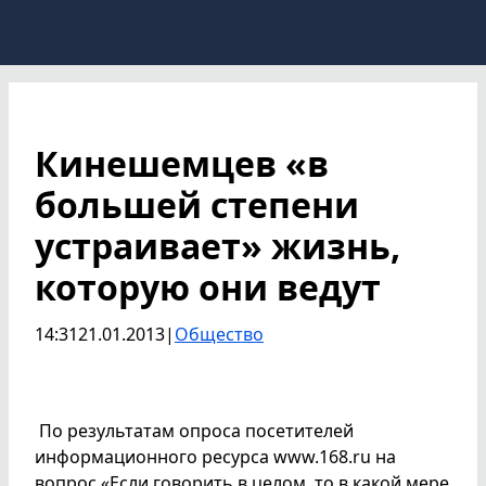
Кинешемцев «в
большей степени
устраивает» жизнь,
которую они ведут
14:31
21.01.2013
|
Общество
По результатам опроса посетителей
информационного ресурса
www.
168.r
u
на
вопрос «Если говорить в целом, то в какой мере