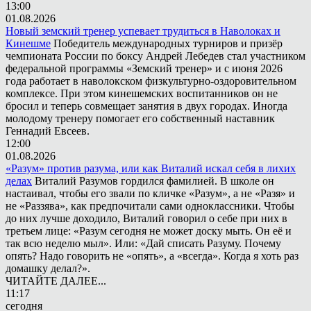
13:00
01.08.2026
Новый земский тренер успевает трудиться в Наволоках и
Кинешме
Победитель международных турниров и призёр
чемпионата России по боксу Андрей Лебедев стал участником
федеральной программы «Земский тренер» и с июня 2026
года работает в наволокском физкультурно-оздоровительном
комплексе. При этом кинешемских воспитанников он не
бросил и теперь совмещает занятия в двух городах. Иногда
молодому тренеру помогает его собственный наставник
Геннадий Евсеев.
12:00
01.08.2026
«Разум» против разума, или как Виталий искал себя в лихих
делах
Виталий Разумов гордился фамилией. В школе он
настаивал, чтобы его звали по кличке «Разум», а не «Разя» и
не «Раззява», как предпочитали сами одноклассники. Чтобы
до них лучше доходило, Виталий говорил о себе при них в
третьем лице: «Разум сегодня не может доску мыть. Он её и
так всю неделю мыл». Или: «Дай списать Разуму. Почему
опять? Надо говорить не «опять», а «всегда». Когда я хоть раз
домашку делал?».
ЧИТАЙТЕ ДАЛЕЕ...
11:17
сегодня