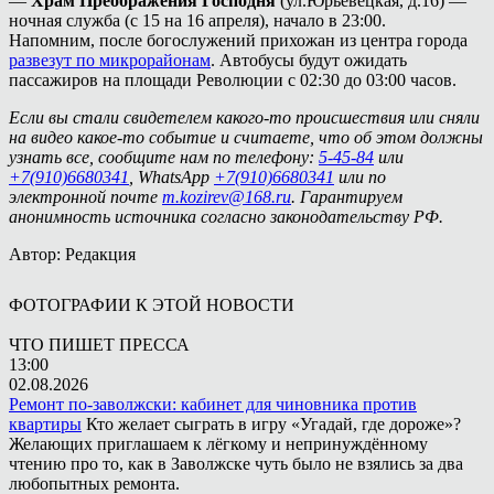
—
Храм Преображения Господня
(ул.Юрьевецкая, д.16) —
ночная служба (с 15 на 16 апреля), начало в 23:00.
Напомним, после богослужений прихожан из центра города
развезут по микрорайонам
. Автобусы будут ожидать
пассажиров на площади Революции с 02:30 до 03:00 часов.
Если вы стали свидетелем какого-то происшествия или сняли
на видео какое-то событие и считаете, что об этом должны
узнать все, сообщите нам по телефону:
5-45-84
или
+7(910)6680341
, WhatsApp
+7(910)6680341
или по
электронной почте
m.kozirev@168.ru
. Гарантируем
анонимность источника согласно законодательству РФ.
Автор: Редакция
ФОТОГРАФИИ К ЭТОЙ НОВОСТИ
ЧТО ПИШЕТ ПРЕССА
13:00
02.08.2026
Ремонт по-заволжски: кабинет для чиновника против
квартиры
Кто желает сыграть в игру «Угадай, где дороже»?
Желающих приглашаем к лёгкому и непринуждённому
чтению про то, как в Заволжске чуть было не взялись за два
любопытных ремонта.