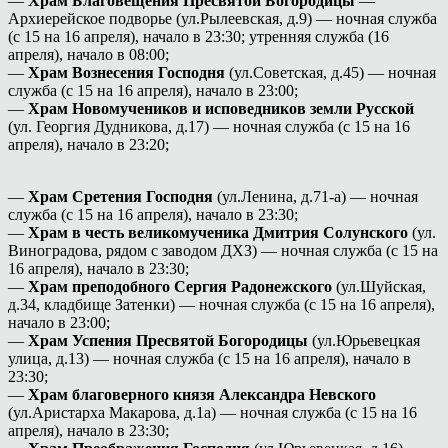
—
Храм Благовещения Пресвятой Богородицы
—
Архиерейское подворье (ул.Рылеевская, д.9) — ночная служба
(с 15 на 16 апреля), начало в 23:30; утренняя служба (16
апреля), начало в 08:00;
—
Храм Вознесения Господня
(ул.Советская, д.45) — ночная
служба (с 15 на 16 апреля), начало в 23:00;
—
Храм Новомучеников и исповедников земли Русской
(ул. Георгия Дудникова, д.17) — ночная служба (с 15 на 16
апреля), начало в 23:20;
—
Храм Сретения Господня
(ул.Ленина, д.71-а) — ночная
служба (с 15 на 16 апреля), начало в 23:30;
—
Храм в честь великомученика Дмитрия Солунского
(ул.
Виноградова, рядом с заводом ДХЗ) — ночная служба (с 15 на
16 апреля), начало в 23:30;
—
Храм преподобного Сергия Радонежского
(ул.Шуйская,
д.34, кладбище Затенки) — ночная служба (с 15 на 16 апреля),
начало в 23:00;
—
Храм Успения Пресвятой Богородицы
(ул.Юрьевецкая
улица, д.13) — ночная служба (с 15 на 16 апреля), начало в
23:30;
—
Храм благоверного князя Александра Невского
(ул.Аристарха Макарова, д.1а) — ночная служба (с 15 на 16
апреля), начало в 23:30;