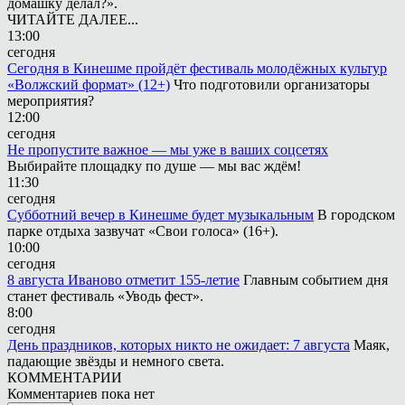
домашку делал?».
ЧИТАЙТЕ ДАЛЕЕ...
13:00
сегодня
Сегодня в Кинешме пройдёт фестиваль молодёжных культур
«Волжский формат» (12+)
Что подготовили организаторы
мероприятия?
12:00
сегодня
Не пропустите важное — мы уже в ваших соцсетях
Выбирайте площадку по душе — мы вас ждём!
11:30
сегодня
Субботний вечер в Кинешме будет музыкальным
В городском
парке отдыха зазвучат «Свои голоса» (16+).
10:00
сегодня
8 августа Иваново отметит 155-летие
Главным событием дня
станет фестиваль «Уводь фест».
8:00
сегодня
День праздников, которых никто не ожидает: 7 августа
Маяк,
падающие звёзды и немного света.
КОММЕНТАРИИ
Комментариев пока нет