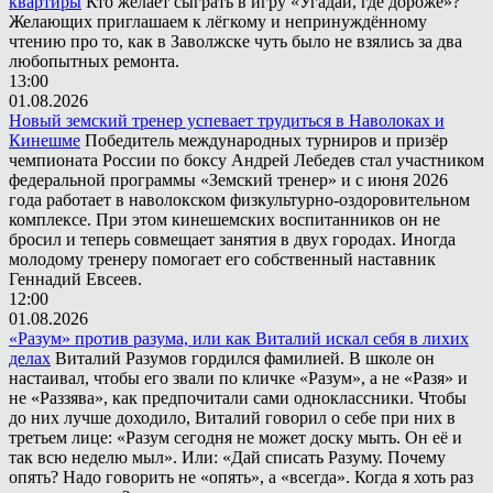
квартиры
Кто желает сыграть в игру «Угадай, где дороже»?
Желающих приглашаем к лёгкому и непринуждённому
чтению про то, как в Заволжске чуть было не взялись за два
любопытных ремонта.
13:00
01.08.2026
Новый земский тренер успевает трудиться в Наволоках и
Кинешме
Победитель международных турниров и призёр
чемпионата России по боксу Андрей Лебедев стал участником
федеральной программы «Земский тренер» и с июня 2026
года работает в наволокском физкультурно-оздоровительном
комплексе. При этом кинешемских воспитанников он не
бросил и теперь совмещает занятия в двух городах. Иногда
молодому тренеру помогает его собственный наставник
Геннадий Евсеев.
12:00
01.08.2026
«Разум» против разума, или как Виталий искал себя в лихих
делах
Виталий Разумов гордился фамилией. В школе он
настаивал, чтобы его звали по кличке «Разум», а не «Разя» и
не «Раззява», как предпочитали сами одноклассники. Чтобы
до них лучше доходило, Виталий говорил о себе при них в
третьем лице: «Разум сегодня не может доску мыть. Он её и
так всю неделю мыл». Или: «Дай списать Разуму. Почему
опять? Надо говорить не «опять», а «всегда». Когда я хоть раз