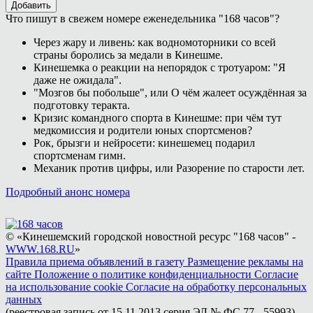
Добавить
Что пишут в свежем номере еженедельника "168 часов"?
Через жару и ливень: как водномоторники со всей
страны боролись за медали в Кинешме.
Кинешемка о реакции на непорядок с тротуаром: "Я
даже не ожидала".
"Мозгов бы побольше", или О чём жалеет осуждённая за
подготовку теракта.
Кризис командного спорта в Кинешме: при чём тут
медкомиссия и родители юных спортсменов?
Рок, брызги и нейросети: кинешемец подарил
спортсменам гимн.
Механик против цифры, или Разорение по старости лет.
Подробный анонс номера
© «Кинешемский городской новостной ресурс "168 часов" -
WWW.168.RU
»
Правила приема объявлений в газету
Размещение рекламы на
сайте
Положение о политике конфиденциальности
Согласие
на использование cookie
Согласие на обработку персональных
данных
(реестровая запись от 15.11.2013 серия ЭЛ № ФС 77 - 55993)