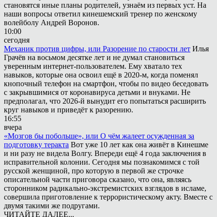
становятся иные планы родителей, узнаём из первых уст. На
наши вопросы ответил кинешемский тренер по женскому
волейболу Андрей Воронов.
10:00
сегодня
Механик против цифры, или Разорение по старости лет
Илья
Грачёв на восьмом десятке лет и не думал становиться
уверенным интернет-пользователем. Ему хватало тех
навыков, которые она освоил ещё в 2020-м, когда поменял
кнопочный телефон на смартфон, чтобы по видео беседовать
с закрывшимися от коронавируса детьми и внуками. Не
предполагал, что 2026-й вынудит его попытаться расширить
круг навыков и приведёт к разорению.
16:55
вчера
«Мозгов бы побольше», или О чём жалеет осужденная за
подготовку теракта
Вот уже 10 лет как она живёт в Кинешме
и ни разу не видела Волгу. Впереди ещё 4 года заключения в
исправительной колонии. Сегодня мы познакомимся с той
русской женщиной, про которую в первой же строчке
описательной части приговора сказано, что она, являясь
сторонником радикально-экстремистских взглядов в исламе,
совершила приготовление к террористическому акту. Вместе с
двумя такими же подругами.
ЧИТАЙТЕ ДАЛЕЕ...