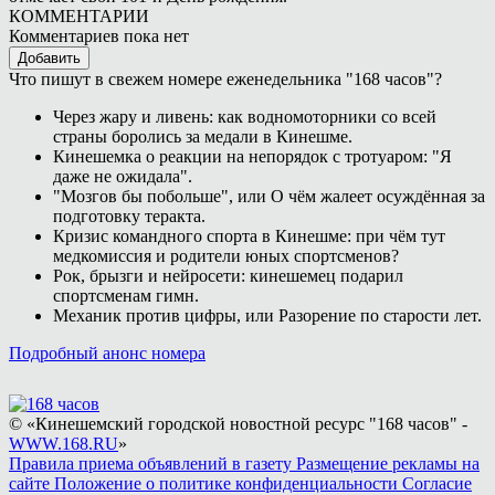
КОММЕНТАРИИ
Комментариев пока нет
Добавить
Что пишут в свежем номере еженедельника "168 часов"?
Через жару и ливень: как водномоторники со всей
страны боролись за медали в Кинешме.
Кинешемка о реакции на непорядок с тротуаром: "Я
даже не ожидала".
"Мозгов бы побольше", или О чём жалеет осуждённая за
подготовку теракта.
Кризис командного спорта в Кинешме: при чём тут
медкомиссия и родители юных спортсменов?
Рок, брызги и нейросети: кинешемец подарил
спортсменам гимн.
Механик против цифры, или Разорение по старости лет.
Подробный анонс номера
© «Кинешемский городской новостной ресурс "168 часов" -
WWW.168.RU
»
Правила приема объявлений в газету
Размещение рекламы на
сайте
Положение о политике конфиденциальности
Согласие