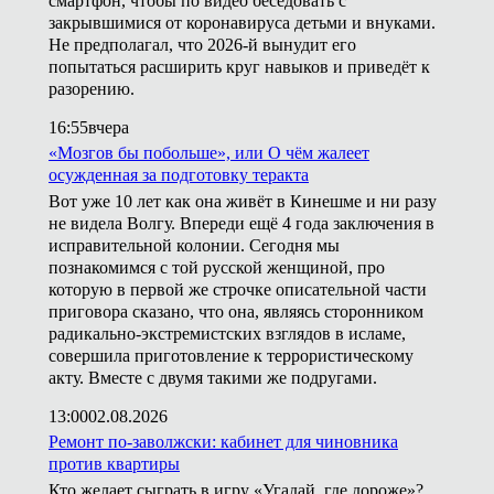
смартфон, чтобы по видео беседовать с
закрывшимися от коронавируса детьми и внуками.
Не предполагал, что 2026-й вынудит его
попытаться расширить круг навыков и приведёт к
разорению.
16:55
вчера
«Мозгов бы побольше», или О чём жалеет
осужденная за подготовку теракта
Вот уже 10 лет как она живёт в Кинешме и ни разу
не видела Волгу. Впереди ещё 4 года заключения в
исправительной колонии. Сегодня мы
познакомимся с той русской женщиной, про
которую в первой же строчке описательной части
приговора сказано, что она, являясь сторонником
радикально-экстремистских взглядов в исламе,
совершила приготовление к террористическому
акту. Вместе с двумя такими же подругами.
13:00
02.08.2026
Ремонт по-заволжски: кабинет для чиновника
против квартиры
Кто желает сыграть в игру «Угадай, где дороже»?