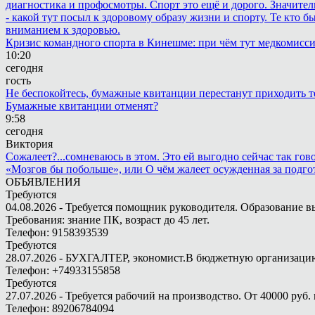
диагностика и профосмотры. Спорт это ещё и дорого. Значител
- какой тут посыл к здоровому образу жизни и спорту. Те кто 
вниманием к здоровью.
Кризис командного спорта в Кинешме: при чём тут медкомисс
10:20
сегодня
гость
Не беспокойтесь, бумажные квитанции перестанут приходить те
Бумажные квитанции отменят?
9:58
сегодня
Виктория
Сожалеет?...сомневаюсь в этом. Это ей выгодно сейчас так гово
«Мозгов бы побольше», или О чём жалеет осужденная за подго
ОБЪЯВЛЕНИЯ
Требуются
04.08.2026 - Требуется помощник руководителя. Образование в
Требования: знание ПК, возраст до 45 лет.
Телефон: 9158393539
Требуются
28.07.2026 - БУХГАЛТЕР, экономист.В бюджетную организацию.
Телефон: +74933155858
Требуются
27.07.2026 - Требуется рабочий на производство. От 40000 руб. 
Телефон: 89206784094