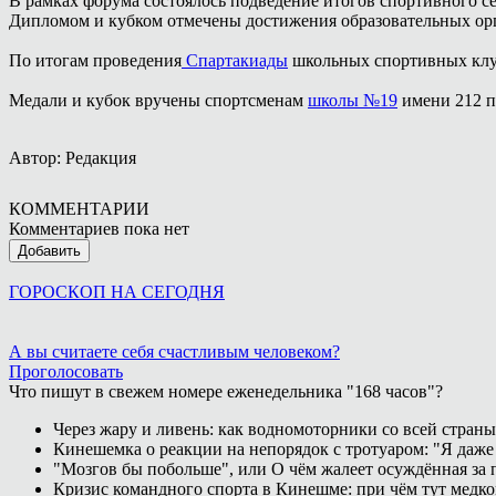
В рамках форума состоялось подведение итогов спортивного се
Дипломом и кубком отмечены достижения образовательных орг
По итогам проведения
Спартакиады
школьных спортивных клуб
Медали и кубок вручены спортсменам
школы №19
имени 212 п
Автор: Редакция
КОММЕНТАРИИ
Комментариев пока нет
Добавить
ГОРОСКОП НА СЕГОДНЯ
А вы считаете себя счастливым человеком?
Проголосовать
Что пишут в свежем номере еженедельника "168 часов"?
Через жару и ливень: как водномоторники со всей страны
Кинешемка о реакции на непорядок с тротуаром: "Я даже
"Мозгов бы побольше", или О чём жалеет осуждённая за п
Кризис командного спорта в Кинешме: при чём тут медк