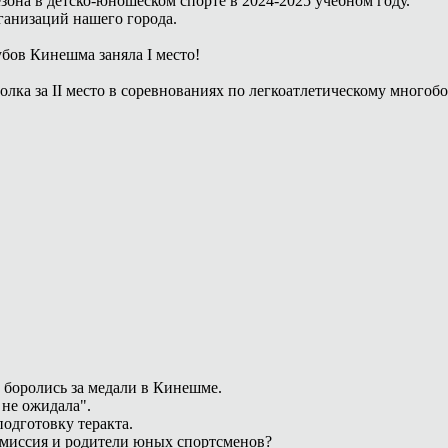
зона в детско-юношеском спорте в 2024-2025 учебном году.
анизаций нашего города.
ов Кинешма заняла I место!
олка за II место в соревнованиях по легкоатлетическому мног
 боролись за медали в Кинешме.
 не ожидала".
одготовку теракта.
омиссия и родители юных спортсменов?