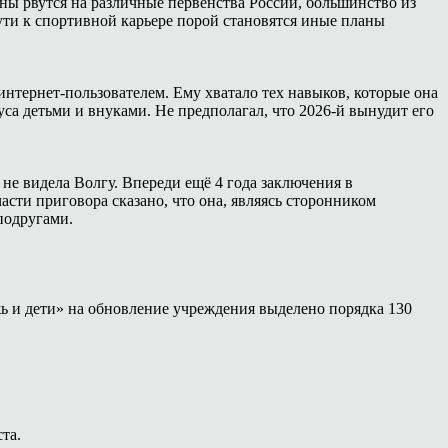
ны рвутся на различные первенства России, большинство из
ути к спортивной карьере порой становятся иные планы
интернет-пользователем. Ему хватало тех навыков, которые она
са детьми и внуками. Не предполагал, что 2026-й вынудит его
 не видела Волгу. Впереди ещё 4 года заключения в
сти приговора сказано, что она, являясь сторонником
подругами.
ь и дети» на обновление учреждения выделено порядка 130
та.