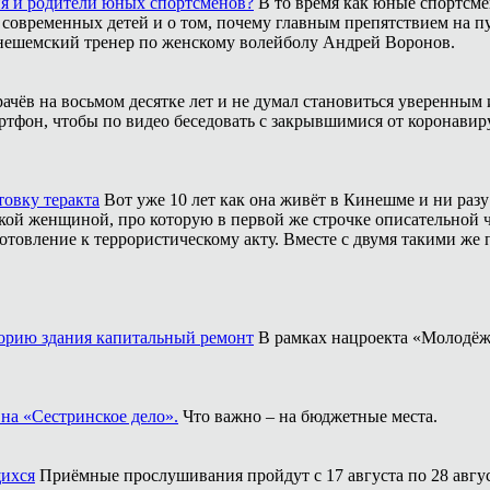
ия и родители юных спортсменов?
В то время как юные спортсме
 современных детей и о том, почему главным препятствием на п
инешемский тренер по женскому волейболу Андрей Воронов.
рачёв на восьмом десятке лет и не думал становиться уверенным 
ртфон, чтобы по видео беседовать с закрывшимися от коронавиру
товку теракта
Вот уже 10 лет как она живёт в Кинешме и ни разу
ой женщиной, про которую в первой же строчке описательной ча
отовление к террористическому акту. Вместе с двумя такими же 
торию здания капитальный ремонт
В рамках нацроекта «Молодёж
на «Сестринское дело».
Что важно – на бюджетные места.
щихся
Приёмные прослушивания пройдут с 17 августа по 28 авгус