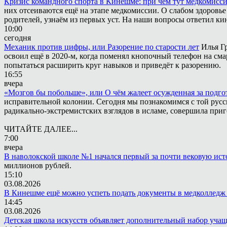
Кризис командного спорта в Кинешме: при чём тут медкомисс
них отсеиваются ещё на этапе медкомиссии. О слабом здоровье
родителей, узнаём из первых уст. На наши вопросы ответил к
10:00
сегодня
Механик против цифры, или Разорение по старости лет
Илья Г
освоил ещё в 2020-м, когда поменял кнопочный телефон на сма
попытаться расширить круг навыков и приведёт к разорению.
16:55
вчера
«Мозгов бы побольше», или О чём жалеет осужденная за подго
исправительной колонии. Сегодня мы познакомимся с той русск
радикально-экстремистских взглядов в исламе, совершила приг
ЧИТАЙТЕ ДАЛЕЕ...
7:00
вчера
В наволокской школе №1 начался первый за почти вековую ис
миллионов рублей.
15:10
03.08.2026
В Кинешме ещё можно успеть подать документы в медколледж 
14:45
03.08.2026
Детская школа искусств объявляет дополнительный набор уча