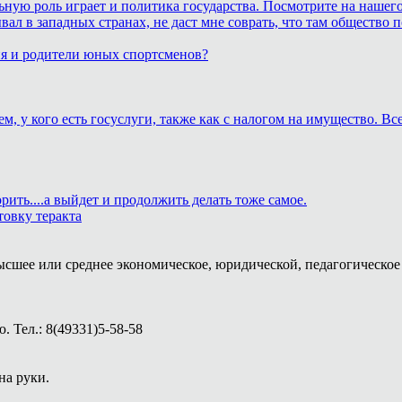
ьную роль играет и политика государства. Посмотрите на нашего
бывал в западных странах, не даст мне соврать, что там обществ
ия и родители юных спортсменов?
м, у кого есть госуслуги, также как с налогом на имущество. В
рить....а выйдет и продолжить делать тоже самое.
товку теракта
ысшее или среднее экономическое, юридической, педагогическое 
 Тел.: 8(49331)5-58-58
на руки.