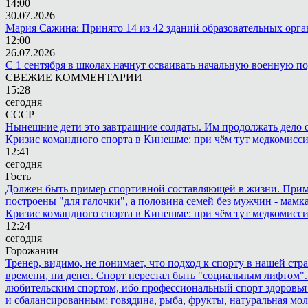
14:00
30.07.2026
Мария Сажина: Принято 14 из 42 зданий образовательных орг
12:00
26.07.2026
С 1 сентября в школах начнут осваивать начальную военную п
СВЕЖИЕ КОММЕНТАРИИ
15:28
сегодня
СССР
Нынешние дети это завтрашние солдаты. Им продолжать дело св
Кризис командного спорта в Кинешме: при чём тут медкомисс
12:41
сегодня
Гость
Должен быть пример спортивной составляющей в жизни. Пример 
построены "для галочки", а половина семей без мужчин - мамка
Кризис командного спорта в Кинешме: при чём тут медкомисс
12:24
сегодня
Горожанин
Тренер, видимо, не понимает, что подход к спорту в нашей стр
времени, ни денег. Спорт перестал быть "социальным лифтом".
любительским спортом, ибо профессиональный спорт здоровья 
и сбалансированным; говядина, рыба, фрукты, натуральная мол