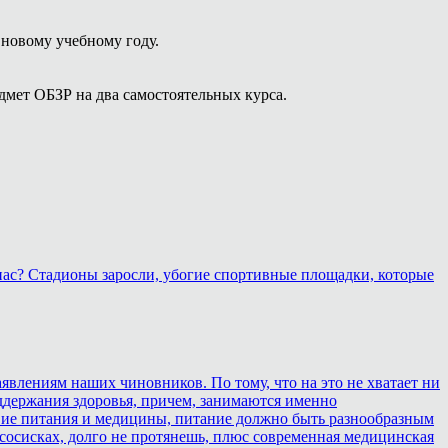
новому учебному году.
мет ОБЗР на два самостоятельных курса.
 нас? Стадионы заросли, убогие спортивные площадки, которые
аявлениям наших чиновников. По тому, что на это не хватает ни
оддержания здоровья, причем, занимаются именно
ствие питания и медицины, питание должно быть разнообразным
 сосисках, долго не протянешь, плюс современная медицинская