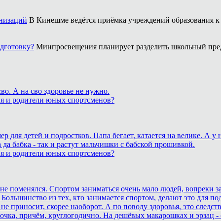
анизаций
В Кинешме ведётся приёмка учреждений образования к 
одготовку?
Минпросвещения планирует разделить школьный пред
о. А на сво здоровье не нужно.
ия и родители юных спортсменов?
для детей и подростков. Папа бегает, катается на велике. А у
 да бабка - так и растут мальчишки с бабской прошивкой.
ия и родители юных спортсменов?
ане поменялся. Спортом заниматься очень мало людей, вопреки з
 Большинство из тех, кто занимается спортом, делают это для п
не приносит, скорее наоборот. А по поводу здоровья, это след
очка, причём, круглогодично. На дешёвых макарошках и эрзац -