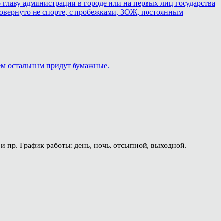
 главу администрации в городе или на первых лиц государства
о повернуто не спорте, с пробежками, ЗОЖ, постоянным
сем остальным придут бумажные.
и пр. График работы: день, ночь, отсыпной, выходной.