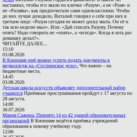
настаивал, чтобы его звали по кличке «Разум», а не «Разя» и
не «Раззява», как предпочитали сами одноклассники. Чтобы
до них лучше доходило, Виталий говорил о себе при них в
третьем лице: «Разум сегодня не может доску мыть. Он её и
так всю неделю мыл». Или: «Дай списать Разуму. Почему
опять? Надо говорить не «опять», а «всегда». Когда я хоть раз
домашку делал?».
ЧИТАЙТЕ ДАЛЕЕ...
15:10
03.08.2026
В Кинешме ещё можно успеть подать документы в
медколледж на «Сестринское дело».
Что важно – на
бюджетные места.
14:45
03.08.2026
Детская школа искусств объявляет дополнительный набор
учащихся
Приёмные прослушивания пройдут с 17 августа по
28 августа.
14:00
30.07.2026
Мария Сажина: Принято 14 из 42 зданий образовательных
организаций
В Кинешме ведётся приёмка учреждений
образования к новому учебному году.
12:00