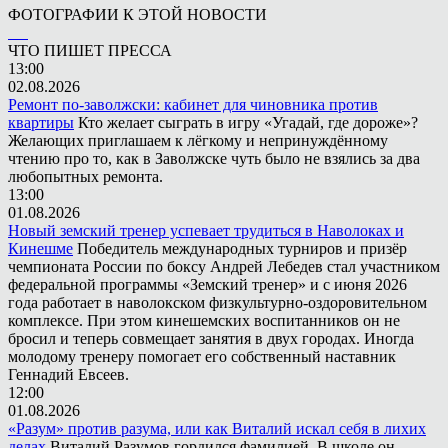
ФОТОГРАФИИ К ЭТОЙ НОВОСТИ
ЧТО ПИШЕТ ПРЕССА
13:00
02.08.2026
Ремонт по-заволжски: кабинет для чиновника против
квартиры
Кто желает сыграть в игру «Угадай, где дороже»?
Желающих приглашаем к лёгкому и непринуждённому
чтению про то, как в Заволжске чуть было не взялись за два
любопытных ремонта.
13:00
01.08.2026
Новый земский тренер успевает трудиться в Наволоках и
Кинешме
Победитель международных турниров и призёр
чемпионата России по боксу Андрей Лебедев стал участником
федеральной программы «Земский тренер» и с июня 2026
года работает в наволокском физкультурно-оздоровительном
комплексе. При этом кинешемских воспитанников он не
бросил и теперь совмещает занятия в двух городах. Иногда
молодому тренеру помогает его собственный наставник
Геннадий Евсеев.
12:00
01.08.2026
«Разум» против разума, или как Виталий искал себя в лихих
делах
Виталий Разумов гордился фамилией. В школе он