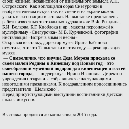
своей жизнью, независимой от изначального замысла А.Н.
Островского. Как воплощался образ Снегурочки в
изобразительном искусстве, на сцене и на экране можно
узнать в экспозиции выставки. На выставке представлены
работы известных театральных художников: В.Ф. Рындина,
Б.И. Волкова, Б.Г. Кноблока и др., макеты персонажей к
мультфильму «Снегурочка» М.В. Курчевской, фотографии,
инсталляция «Встреча зимы и весны».
Открывая выставку, директор музея Ирина Бабанова
отметила, что это 12 выставка в этом году — рекордная для
музеев.
—
Символично, что внучка Деда Мороза приехала со
своей малой Родины в Кинешму под Новый год – это
своеобразный музейный подарок для кинешемцев и гостей
нашего города
, — подчеркнула Ирина Ивановна. Директор
учреждения поздравила собравшихся с наступающими
новогодними праздниками. К поздравлениям присоединились
представители "Щелыково".
Перед присутствующими выступили воспитанники Детской
школы искусств.
Выставка продлится до конца января 2015 года.