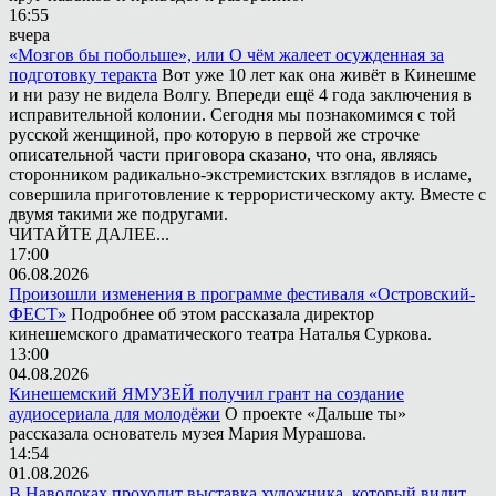
16:55
вчера
«Мозгов бы побольше», или О чём жалеет осужденная за
подготовку теракта
Вот уже 10 лет как она живёт в Кинешме
и ни разу не видела Волгу. Впереди ещё 4 года заключения в
исправительной колонии. Сегодня мы познакомимся с той
русской женщиной, про которую в первой же строчке
описательной части приговора сказано, что она, являясь
сторонником радикально-экстремистских взглядов в исламе,
совершила приготовление к террористическому акту. Вместе с
двумя такими же подругами.
ЧИТАЙТЕ ДАЛЕЕ...
17:00
06.08.2026
Произошли изменения в программе фестиваля «Островский-
ФЕСТ»
Подробнее об этом рассказала директор
кинешемского драматического театра Наталья Суркова.
13:00
04.08.2026
Кинешемский ЯМУЗЕЙ получил грант на создание
аудиосериала для молодёжи
О проекте «Дальше ты»
рассказала основатель музея Мария Мурашова.
14:54
01.08.2026
В Наволоках проходит выставка художника, который видит