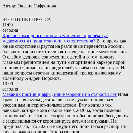
Автор: Оксана Сафронова
ЧТО ПИШЕТ ПРЕССА
11:00
сегодня
Кризис командного спорта в Кинешме: при чём тут
медкомиссия и родители юных спортсменов?
В то время как
юные спортсмены рвутся на различные первенства России,
большинство из них отсеиваются ещё на этапе медкомиссии.
О слабом здоровье современных детей и о том, почему
главным препятствием на пути к спортивной карьере порой
становятся иные планы родителей, узнаём из первых уст. На
наши вопросы ответил кинешемский тренер по женскому
волейболу Андрей Воронов.
10:00
сегодня
Механик против цифры, или Разорение по старости лет
Илья
Грачёв на восьмом десятке лет и не думал становиться
уверенным интернет-пользователем. Ему хватало тех
навыков, которые она освоил ещё в 2020-м, когда поменял
кнопочный телефон на смартфон, чтобы по видео беседовать
с закрывшимися от коронавируса детьми и внуками. Не
предполагал, что 2026-й вынудит его попытаться расширить
круг навыков и приведёт к разорению.