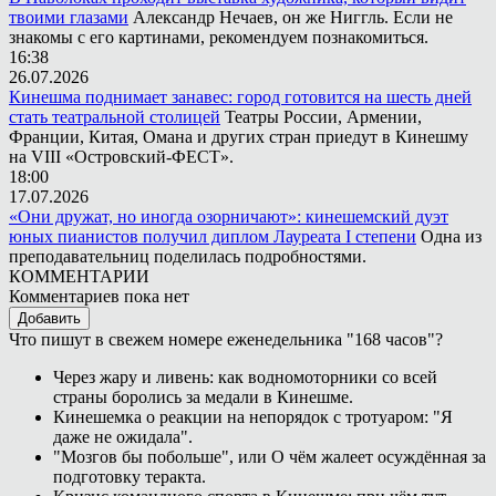
твоими глазами
Александр Нечаев, он же Ниггль. Если не
знакомы с его картинами, рекомендуем познакомиться.
16:38
26.07.2026
Кинешма поднимает занавес: город готовится на шесть дней
стать театральной столицей
Театры России, Армении,
Франции, Китая, Омана и других стран приедут в Кинешму
на VIII «Островский-ФЕСТ».
18:00
17.07.2026
«Они дружат, но иногда озорничают»: кинешемский дуэт
юных пианистов получил диплом Лауреата I степени
Одна из
преподавательниц поделилась подробностями.
КОММЕНТАРИИ
Комментариев пока нет
Добавить
Что пишут в свежем номере еженедельника "168 часов"?
Через жару и ливень: как водномоторники со всей
страны боролись за медали в Кинешме.
Кинешемка о реакции на непорядок с тротуаром: "Я
даже не ожидала".
"Мозгов бы побольше", или О чём жалеет осуждённая за
подготовку теракта.