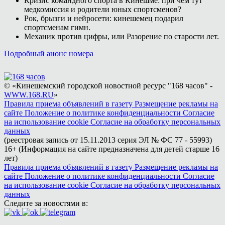
Кризис командного спорта в Кинешме: при чём тут
медкомиссия и родители юных спортсменов?
Рок, брызги и нейросети: кинешемец подарил
спортсменам гимн.
Механик против цифры, или Разорение по старости лет.
Подробный анонс номера
© «Кинешемский городской новостной ресурс "168 часов" -
WWW.168.RU
»
Правила приема объявлений в газету
Размещение рекламы на
сайте
Положение о политике конфиденциальности
Согласие
на использование cookie
Согласие на обработку персональных
данных
(реестровая запись от 15.11.2013 серия ЭЛ № ФС 77 - 55993)
16+ (Информация на сайте предназначена для детей старше 16
лет)
Правила приема объявлений в газету
Размещение рекламы на
сайте
Положение о политике конфиденциальности
Согласие
на использование cookie
Согласие на обработку персональных
данных
Следите за новостями в: