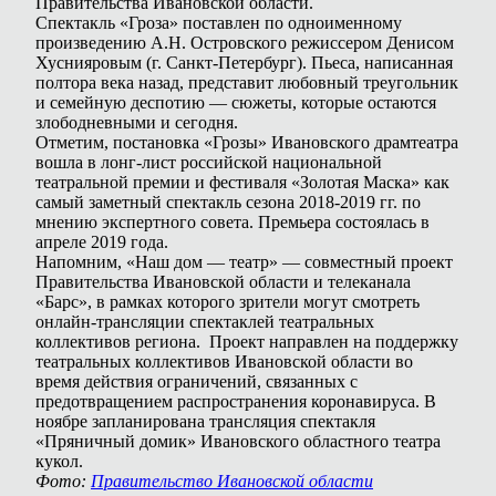
Правительства Ивановской области.
Спектакль «Гроза» поставлен по одноименному
произведению А.Н. Островского режиссером Денисом
Хуснияровым (г. Санкт-Петербург). Пьеса, написанная
полтора века назад, представит любовный треугольник
и семейную деспотию — сюжеты, которые остаются
злободневными и сегодня.
Отметим, постановка «Грозы» Ивановского драмтеатра
вошла в лонг-лист российской национальной
театральной премии и фестиваля «Золотая Маска» как
самый заметный спектакль сезона 2018-2019 гг. по
мнению экспертного совета. Премьера состоялась в
апреле 2019 года.
Напомним, «Наш дом — театр» — совместный проект
Правительства Ивановской области и телеканала
«Барс», в рамках которого зрители могут смотреть
онлайн-трансляции спектаклей театральных
коллективов региона. Проект направлен на поддержку
театральных коллективов Ивановской области во
время действия ограничений, связанных с
предотвращением распространения коронавируса. В
ноябре запланирована трансляция спектакля
«Пряничный домик» Ивановского областного театра
кукол.
Фото:
Правительство Ивановской области