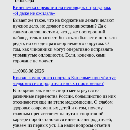
10:00
вчера
Кинешемка о реакции на непорядок с тротуаром:
«Я даже не ожидала»
Бывает же такое, что на бюджетные деньги делают
нужное дело, но делают с оплошностями? Да с
такими оплошностями, что даже посторонний
наблюдатель краснеет. Бывать-то бывает и не так-то
редко, но сегодня разговор немного о другом. О
том, как чиновники могут оперативно исправлять
упомянутые оплошности. Если, конечно, сами
горожане не молчат.
11:00
08.08.2026
Кризис командного спорта в Кинешме: при чём тут
медкомиссия и родители юных спортсменов?
В то время как юные спортсмены рвутся на
различные первенства России, большинство из них
отсеиваются ещё на этапе медкомиссии. О слабом
здоровье современных детей и о том, почему
главным препятствием на пути к спортивной
карьере порой становятся иные планы родителей,
узнаём из первых уст. На наши вопросы ответил