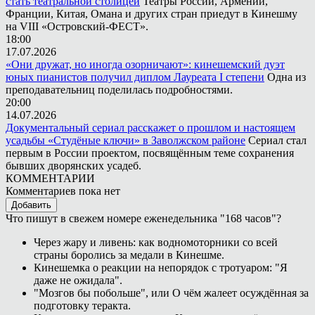
стать театральной столицей
Театры России, Армении,
Франции, Китая, Омана и других стран приедут в Кинешму
на VIII «Островский-ФЕСТ».
18:00
17.07.2026
«Они дружат, но иногда озорничают»: кинешемский дуэт
юных пианистов получил диплом Лауреата I степени
Одна из
преподавательниц поделилась подробностями.
20:00
14.07.2026
Документальный сериал расскажет о прошлом и настоящем
усадьбы «Студёные ключи» в Заволжском районе
Сериал стал
первым в России проектом, посвящённым теме сохранения
бывших дворянских усадеб.
КОММЕНТАРИИ
Комментариев пока нет
Добавить
Что пишут в свежем номере еженедельника "168 часов"?
Через жару и ливень: как водномоторники со всей
страны боролись за медали в Кинешме.
Кинешемка о реакции на непорядок с тротуаром: "Я
даже не ожидала".
"Мозгов бы побольше", или О чём жалеет осуждённая за
подготовку теракта.