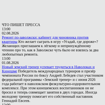
ЧТО ПИШЕТ ПРЕССА
13:00
02.08.2026
Ремонт по-заволжски: кабинет для чиновника против
квартиры
Кто желает сыграть в игру «Угадай, где дороже»?
Желающих приглашаем к лёгкому и непринуждённому
чтению про то, как в Заволжске чуть было не взялись за два
любопытных ремонта.
13:00
01.08.2026
Новый земский тренер успевает трудиться в Наволоках и
Кинешме
Победитель международных турниров и призёр
чемпионата России по боксу Андрей Лебедев стал участником
федеральной программы «Земский тренер» и с июня 2026
года работает в наволокском физкультурно-оздоровительном
комплексе. При этом кинешемских воспитанников он не
бросил и теперь совмещает занятия в двух городах. Иногда
молодому тренеру помогает его собственный наставник
Геннадий Евсеев.
12:00