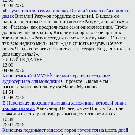
01.08.2026
«Разум» против разума, или как Виталий искал себя в лихих
делах
Виталий Разумов гордился фамилией. В школе он
настаивал, чтобы его звали по кличке «Разум», а не «Разя» и
не «Раззява», как предпочитали сами одноклассники. Чтобы
до них лучше доходило, Виталий говорил о себе при них в
третьем лице: «Разум сегодня не может доску мыть. Он её и
так всю неделю мыл». Или: «Дай списать Разуму. Почему
опять? Надо говорить не «опять», а «всегда». Когда я хоть раз
домашку делал?».
ЧИТАЙТЕ ДАЛЕЕ...
13:00
04.08.2026
Кинешемский ЯМУЗЕЙ получил грант на создание
аудиосериала для молодёжи
О проекте «Дальше ты»
рассказала основатель музея Мария Мурашова.
14:54
01.08.2026
В Наволоках проходит выставка художника, который видит
твоими глазами
Александр Нечаев, он же Ниггль. Если не
знакомы с его картинами, рекомендуем познакомиться.
16:38
26.07.2026
Кинешма поднимает занавес: город готовится на шесть дней