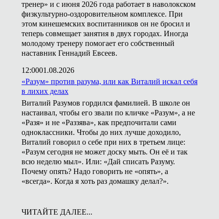
тренер» и с июня 2026 года работает в наволокском
физкультурно-оздоровительном комплексе. При
этом кинешемских воспитанников он не бросил и
теперь совмещает занятия в двух городах. Иногда
молодому тренеру помогает его собственный
наставник Геннадий Евсеев.
12:00
01.08.2026
«Разум» против разума, или как Виталий искал себя
в лихих делах
Виталий Разумов гордился фамилией. В школе он
настаивал, чтобы его звали по кличке «Разум», а не
«Разя» и не «Раззява», как предпочитали сами
одноклассники. Чтобы до них лучше доходило,
Виталий говорил о себе при них в третьем лице:
«Разум сегодня не может доску мыть. Он её и так
всю неделю мыл». Или: «Дай списать Разуму.
Почему опять? Надо говорить не «опять», а
«всегда». Когда я хоть раз домашку делал?».
ЧИТАЙТЕ ДАЛЕЕ...