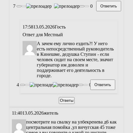
7
0
Ответить
17:58
13.05.2026
Гость
Ответ для
Местный
А зачем ему лично ездить?! У него
есть непосредственный руководитель
в Кинешме, дедушка Ступин - если
человек сидит на своем месте, значит
губернатор им доволен и
поддерживает его деятельность в
городе.
4
0
Ответить
Ответы
11:40
13.05.2026
житель
посмотрите на свалку на улбекренева д6 как
центральная помойка ,ул вичугская 45 тоже
самое а вы говорите о какой то чистоте