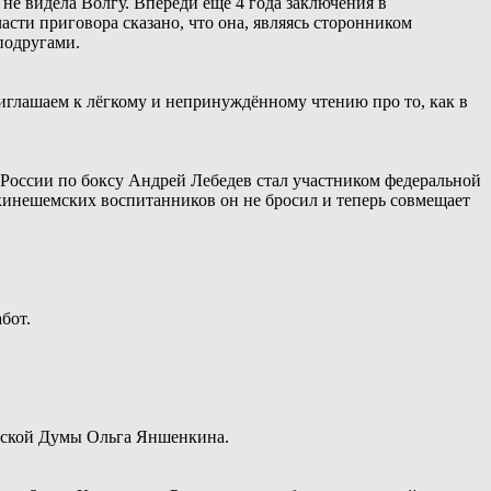
 не видела Волгу. Впереди ещё 4 года заключения в
сти приговора сказано, что она, являясь сторонником
подругами.
иглашаем к лёгкому и непринуждённому чтению про то, как в
России по боксу Андрей Лебедев стал участником федеральной
 кинешемских воспитанников он не бросил и теперь совмещает
бот.
дской Думы Ольга Яншенкина.