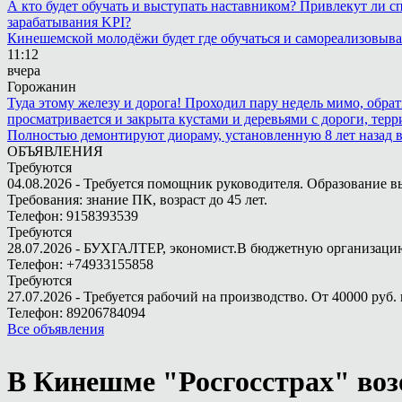
А кто будет обучать и выступать наставником? Привлекут ли с
зарабатывания KPI?
Кинешемской молодёжи будет где обучаться и самореализовыва
11:12
вчера
Горожанин
Туда этому железу и дорога! Проходил пару недель мимо, обра
просматривается и закрыта кустами и деревьями с дороги, терр
Полностью демонтируют диораму, установленную 8 лет назад в 
ОБЪЯВЛЕНИЯ
Требуются
04.08.2026 - Требуется помощник руководителя. Образование в
Требования: знание ПК, возраст до 45 лет.
Телефон: 9158393539
Требуются
28.07.2026 - БУХГАЛТЕР, экономист.В бюджетную организацию.
Телефон: +74933155858
Требуются
27.07.2026 - Требуется рабочий на производство. От 40000 руб. 
Телефон: 89206784094
Все объявления
В Кинешме "Росгосстрах" во