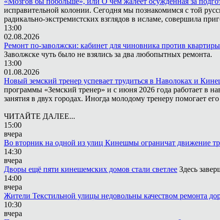
«Мозгов бы побольше», или О чём жалеет осужденная за подго
исправительной колонии. Сегодня мы познакомимся с той русск
радикально-экстремистских взглядов в исламе, совершила приг
13:00
02.08.2026
Ремонт по-заволжски: кабинет для чиновника против квартиры
Заволжске чуть было не взялись за два любопытных ремонта.
13:00
01.08.2026
Новый земский тренер успевает трудиться в Наволоках и Кин
программы «Земский тренер» и с июня 2026 года работает в н
занятия в двух городах. Иногда молодому тренеру помогает ег
ЧИТАЙТЕ ДАЛЕЕ...
15:00
вчера
Во вторник на одной из улиц Кинешмы ограничат движение т
14:30
вчера
Дворы ещё пяти кинешемских домов стали светлее
Здесь завер
14:00
вчера
Жители Текстильной улицы недовольны качеством ремонта до
10:30
вчера