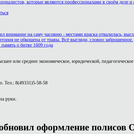
пециалистов, которые являются профессионалами в своём деле и 
ться
тил внимание на саму часовню - местами краска отвалилась, выг
итория не обкошена от травы. Всё выгляди, словно заброшенное.
память о битве 1609 года
ысшее или среднее экономическое, юридической, педагогическое 
 Тел.: 8(49331)5-58-58
на руки.
зобновил оформление полисов