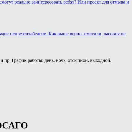
смогут реально заинтересовать ребят? Или проект для отмыва и
лядит непрезентабельно. Как выше верно заметили, часовня не
и пр. График работы: день, ночь, отсыпной, выходной.
 ОСАГО