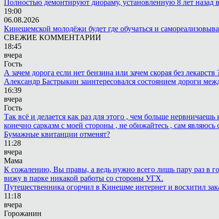
Полностью демонтируют диораму, установленную 8 лет назад в 
19:00
06.08.2026
Кинешемской молодёжи будет где обучаться и самореализовыва
СВЕЖИЕ КОММЕНТАРИИ
18:45
вчера
Гость
А зачем дорога если нет бензина или зачем скорая без лекарств
Александр Бастрыкин заинтересовался состоянием дороги меж
16:39
вчера
Гость
Так всё и делается как раз для этого , чем больше нервничаеш
конечно сарказм с моей стороны , не обижайтесь , сам являюсь 
Бумажные квитанции отменят?
11:28
вчера
Мама
К сожалению, Вы правы, а ведь нужно всего лишь пару раз в г
вижу в парке никакой работы со стороны УГХ.
Путешественника огорчил в Кинешме интернет и восхитил зак
11:18
вчера
Горожанин