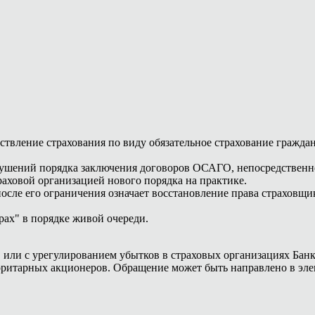
ствление страхования по виду обязательное страхование гражда
рушений порядка заключения договоров ОСАГО, непосредственн
раховой организацией нового порядка на практике.
ле его ограничения означает восстановление права страховщик
ах" в порядке живой очереди.
ли с урегулированием убытков в страховых организациях Банк 
оритарных акционеров. Обращение может быть направлено в эл