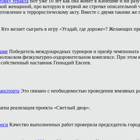
товку теракта
Вот уже 10 лет как она живёт в Кинешме и ни разу
ой женщиной, про которую в первой же строчке описательной ча
отовление к террористическому акту. Вместе с двумя такими же 
Кто желает сыграть в игру «Угадай, где дороже»? Желающих пр
ешме
Победитель международных турниров и призёр чемпионата 
аволокском физкультурно-оздоровительном комплексе. При этом
о собственный наставник Геннадий Евсеев.
ранспорта
Это связано с необходимостью проведения земляных ра
шена реализация проекта «Светлый двор».
роги
Качество выполненных работ проверила председатель горо