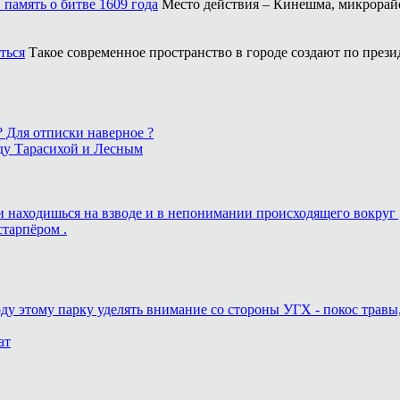
память о битве 1609 года
Место действия – Кинешма, микрорайо
ться
Такое современное пространство в городе создают по прези
 ? Для отписки наверное ?
ду Тарасихой и Лесным
ь и находишься на взводе и в непонимании происходящего вокруг 
старпёром .
оду этому парку уделять внимание со стороны УГХ - покос травы
ат