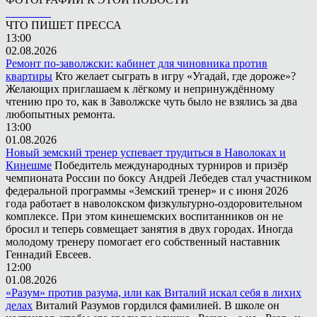
ЧТО ПИШЕТ ПРЕССА
13:00
02.08.2026
Ремонт по-заволжски: кабинет для чиновника против
квартиры
Кто желает сыграть в игру «Угадай, где дороже»?
Желающих приглашаем к лёгкому и непринуждённому
чтению про то, как в Заволжске чуть было не взялись за два
любопытных ремонта.
13:00
01.08.2026
Новый земский тренер успевает трудиться в Наволоках и
Кинешме
Победитель международных турниров и призёр
чемпионата России по боксу Андрей Лебедев стал участником
федеральной программы «Земский тренер» и с июня 2026
года работает в наволокском физкультурно-оздоровительном
комплексе. При этом кинешемских воспитанников он не
бросил и теперь совмещает занятия в двух городах. Иногда
молодому тренеру помогает его собственный наставник
Геннадий Евсеев.
12:00
01.08.2026
«Разум» против разума, или как Виталий искал себя в лихих
делах
Виталий Разумов гордился фамилией. В школе он