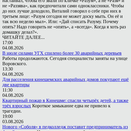
настаивал, чтобы его звали по кличке «Разум», а не «Разя» и
не «Раззява», как предпочитали сами одноклассники. Чтобы
до них лучше доходило, Виталий говорил о себе при них в
третьем лице: «Разум сегодня не может доску мыть. Он её и
так всю неделю мыл». Или: «Дай списать Разуму. Почему
опять? Надо говорить не «опять», а «всегда». Когда я хоть раз
домашку делал?».
ЧИТАЙТЕ ДАЛЕЕ...
17:00
04.08.2026
В июле силами УГХ спилено более 30 аварийных деревьев
Работы продолжаются. Сегодня специалисты заняты на улице
Воровского.
13:30
04.08.2026
Для расселения кинешемских аварийных домов покупают ещё
две квартиры
11:30
04.08.2026
Квартирный пожар в Кинешме: спасли четырёх детей, а также
трёх взрослых
Короткое замыкание едва не привело к
трагедии.
19:00
03.08.2026
Нового «Соболя» в педколледж поставит предприниматель из