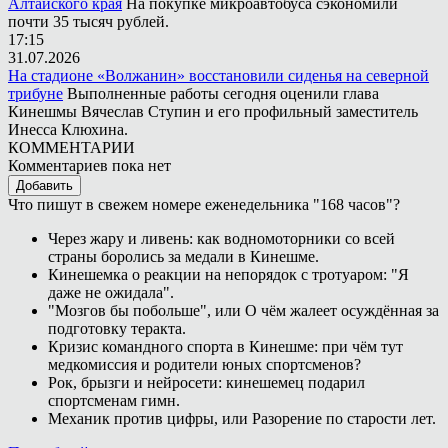
Алтайского края
На покупке микроавтобуса сэкономили
почти 35 тысяч рублей.
17:15
31.07.2026
На стадионе «Волжанин» восстановили сиденья на северной
трибуне
Выполненные работы сегодня оценили глава
Кинешмы Вячеслав Ступин и его профильный заместитель
Инесса Клюхина.
КОММЕНТАРИИ
Комментариев пока нет
Добавить
Что пишут в свежем номере еженедельника "168 часов"?
Через жару и ливень: как водномоторники со всей
страны боролись за медали в Кинешме.
Кинешемка о реакции на непорядок с тротуаром: "Я
даже не ожидала".
"Мозгов бы побольше", или О чём жалеет осуждённая за
подготовку теракта.
Кризис командного спорта в Кинешме: при чём тут
медкомиссия и родители юных спортсменов?
Рок, брызги и нейросети: кинешемец подарил
спортсменам гимн.
Механик против цифры, или Разорение по старости лет.