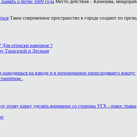
память о битве 1609 года
Место действия – Кинешма, микрорайо
ться
Такое современное пространство в городе создают по прези
 ? Для отписки наверное ?
ду Тарасихой и Лесным
ь и находишься на взводе и в непонимании происходящего вокруг 
старпёром .
оду этому парку уделять внимание со стороны УГХ - покос травы
ат