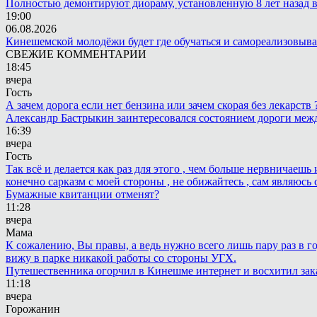
Полностью демонтируют диораму, установленную 8 лет назад в 
19:00
06.08.2026
Кинешемской молодёжи будет где обучаться и самореализовыва
СВЕЖИЕ КОММЕНТАРИИ
18:45
вчера
Гость
А зачем дорога если нет бензина или зачем скорая без лекарств
Александр Бастрыкин заинтересовался состоянием дороги меж
16:39
вчера
Гость
Так всё и делается как раз для этого , чем больше нервничаеш
конечно сарказм с моей стороны , не обижайтесь , сам являюсь 
Бумажные квитанции отменят?
11:28
вчера
Мама
К сожалению, Вы правы, а ведь нужно всего лишь пару раз в г
вижу в парке никакой работы со стороны УГХ.
Путешественника огорчил в Кинешме интернет и восхитил зак
11:18
вчера
Горожанин