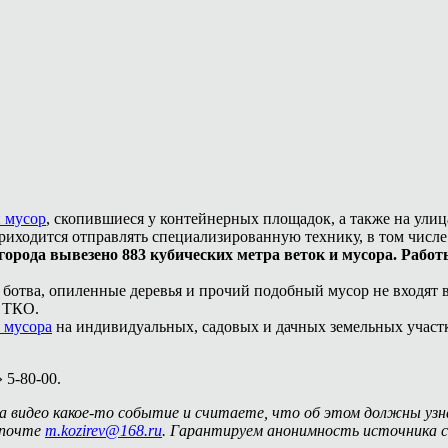
и мусор
, скопившиеся у контейнерных площадок, а также на улиц
риходится отправлять специализированную технику, в том числе
 города вывезено 883 кубических метра веток и мусора. Рабо
, ботва, опиленные деревья и прочий подобный мусор не входят
у ТКО.
 мусора
на индивидуальных, садовых и дачных земельных участ
 5-80-00.
на видео какое-то событие и считаете, что об этом должны уз
 почте
m.kozirev@168.ru
. Гарантируем анонимность источника с