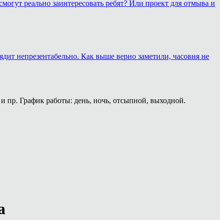
смогут реально заинтересовать ребят? Или проект для отмыва и
лядит непрезентабельно. Как выше верно заметили, часовня не
и пр. График работы: день, ночь, отсыпной, выходной.
а