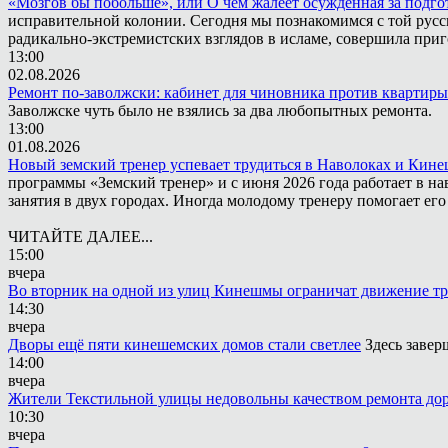
«Мозгов бы побольше», или О чём жалеет осужденная за подго
исправительной колонии. Сегодня мы познакомимся с той русск
радикально-экстремистских взглядов в исламе, совершила приг
13:00
02.08.2026
Ремонт по-заволжски: кабинет для чиновника против квартиры
Заволжске чуть было не взялись за два любопытных ремонта.
13:00
01.08.2026
Новый земский тренер успевает трудиться в Наволоках и Кин
программы «Земский тренер» и с июня 2026 года работает в н
занятия в двух городах. Иногда молодому тренеру помогает ег
ЧИТАЙТЕ ДАЛЕЕ...
15:00
вчера
Во вторник на одной из улиц Кинешмы ограничат движение т
14:30
вчера
Дворы ещё пяти кинешемских домов стали светлее
Здесь завер
14:00
вчера
Жители Текстильной улицы недовольны качеством ремонта до
10:30
вчера