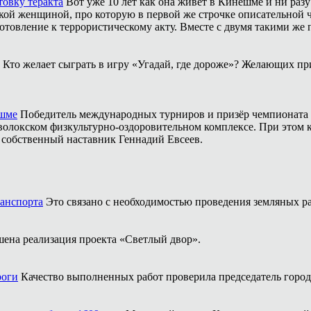
товку теракта
Вот уже 10 лет как она живёт в Кинешме и ни разу
ой женщиной, про которую в первой же строчке описательной ча
отовление к террористическому акту. Вместе с двумя такими же 
Кто желает сыграть в игру «Угадай, где дороже»? Желающих пр
ешме
Победитель международных турниров и призёр чемпионата 
аволокском физкультурно-оздоровительном комплексе. При этом
о собственный наставник Геннадий Евсеев.
ранспорта
Это связано с необходимостью проведения земляных ра
шена реализация проекта «Светлый двор».
роги
Качество выполненных работ проверила председатель горо