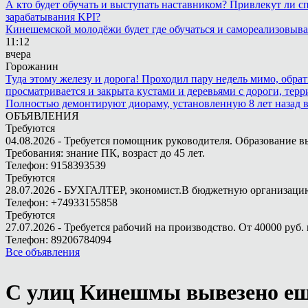
А кто будет обучать и выступать наставником? Привлекут ли с
зарабатывания KPI?
Кинешемской молодёжи будет где обучаться и самореализовыва
11:12
вчера
Горожанин
Туда этому железу и дорога! Проходил пару недель мимо, обра
просматривается и закрыта кустами и деревьями с дороги, терр
Полностью демонтируют диораму, установленную 8 лет назад в 
ОБЪЯВЛЕНИЯ
Требуются
04.08.2026 - Требуется помощник руководителя. Образование в
Требования: знание ПК, возраст до 45 лет.
Телефон: 9158393539
Требуются
28.07.2026 - БУХГАЛТЕР, экономист.В бюджетную организацию.
Телефон: +74933155858
Требуются
27.07.2026 - Требуется рабочий на производство. От 40000 руб. 
Телефон: 89206784094
Все объявления
С улиц Кинешмы вывезено ещё