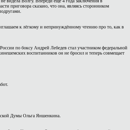
 не видела Волгу. Впереди ещё 4 года заключения в
сти приговора сказано, что она, являясь сторонником
подругами.
иглашаем к лёгкому и непринуждённому чтению про то, как в
России по боксу Андрей Лебедев стал участником федеральной
 кинешемских воспитанников он не бросил и теперь совмещает
бот.
дской Думы Ольга Яншенкина.