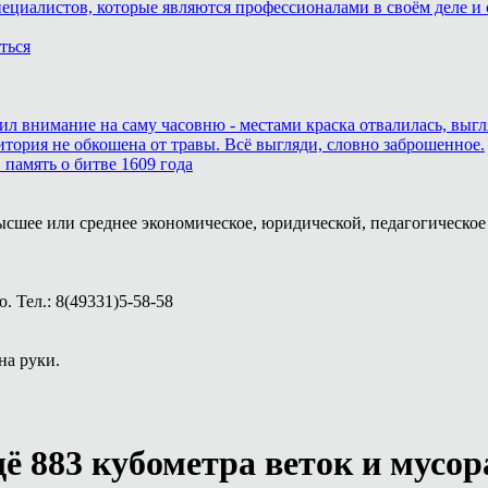
пециалистов, которые являются профессионалами в своём деле и 
ться
тил внимание на саму часовню - местами краска отвалилась, выг
итория не обкошена от травы. Всё выгляди, словно заброшенное.
память о битве 1609 года
ысшее или среднее экономическое, юридической, педагогическое 
 Тел.: 8(49331)5-58-58
на руки.
 883 кубометра веток и мусор