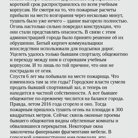
короткий срок распространилось по всем учебным
корпусам. Не смотря на то, что пожарные расчеты
прибыли на место возгорания через несколько минут,
тушить было уже нечего – здание выгорело полностью.
Огонь настолько сильно повредил конструкции, что
они стали представлять опасность. В связи с этим
администрацией города было принято решение об их
обрушении. Битый кирпич коммунальщики
впоследствии использовали для подсыпки дорог.
Уцелеть удалось только бывшим спортзалу, общежитию
и переходу между ним и сгоревшим учебным
корпусом. И то лишь по той причине, что они не
пострадали от огня.
Спустя 6 лет мы побывали на месте пожарища. Что
изменилось там за эти годы? Городские власти сумели
продать бывший спортивный зал, и теперь он
находится в частной собственности. А вот бывшее
общежитие по-прежнему числится на балансе города.
Правда, летом 2016 года сгорело и оно. Тогда
пожарным пришлось тушить огонь на площади в 300
квадратных метров. Сейчас сквозь оконные проемы
бывшего общежития видны обугленные комнаты и
обвалившиеся перекрытия. Некоторые окна
заколочены фанерными фрагментами мебели. В
городской администрации нам поведали, что