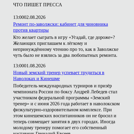
ЧТО ПИШЕТ ПРЕССА
13:00
02.08.2026
Ремонт по-заволжски: кабинет для чиновника
против квартиры
Кто желает сыграть в игру «Угадай, где дороже»?
Желающих приглашаем к лёгкому и
непринуждённому чтению про то, как в Заволжске
чуть было не взялись за два любопытных ремонта.
13:00
01.08.2026
Новый земский тренер успевает трудиться в
Наволоках и Кинешме
Победитель международных турниров и призёр
чемпионата России по боксу Андрей Лебедев стал
участником федеральной программы «Земский
тренер» и с июня 2026 года работает в наволокском
физкультурно-оздоровительном комплексе. При
этом кинешемских воспитанников он не бросил и
теперь совмещает занятия в двух городах. Иногда
молодому тренеру помогает его собственный
наставник Геннадий Евсеев.