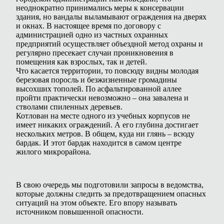
неоднократно принимались меры к консервации
здания, но вандалы выламывают ограждения на дверях
и окнах. В настоящее время по договору с
администрацией одно из частных охранных
предприятий осуществляет объездной метод охраны и
регулярно пресекает случаи проникновения в
помещения как взрослых, так и детей.
Что касается территории, то повсюду видны молодая
березовая поросль и безжизненные громадины
высохших тополей. По асфальтированной аллее
пройти практически невозможно – она завалена и
стволами спиленных деревьев.
Котлован на месте одного из учебных корпусов не
имеет никаких ограждений. А его глубина достигает
нескольких метров. В общем, куда ни глянь – всюду
бардак. И этот бардак находится в самом центре
жилого микрорайона.
В свою очередь мы подготовили запросы в ведомства,
которые должны следить за предотвращением опасных
ситуаций на этом объекте. Его впору называть
источником повышенной опасности.