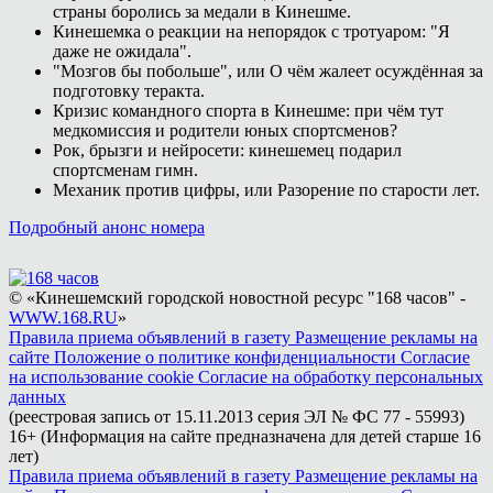
страны боролись за медали в Кинешме.
Кинешемка о реакции на непорядок с тротуаром: "Я
даже не ожидала".
"Мозгов бы побольше", или О чём жалеет осуждённая за
подготовку теракта.
Кризис командного спорта в Кинешме: при чём тут
медкомиссия и родители юных спортсменов?
Рок, брызги и нейросети: кинешемец подарил
спортсменам гимн.
Механик против цифры, или Разорение по старости лет.
Подробный анонс номера
© «Кинешемский городской новостной ресурс "168 часов" -
WWW.168.RU
»
Правила приема объявлений в газету
Размещение рекламы на
сайте
Положение о политике конфиденциальности
Согласие
на использование cookie
Согласие на обработку персональных
данных
(реестровая запись от 15.11.2013 серия ЭЛ № ФС 77 - 55993)
16+ (Информация на сайте предназначена для детей старше 16
лет)
Правила приема объявлений в газету
Размещение рекламы на