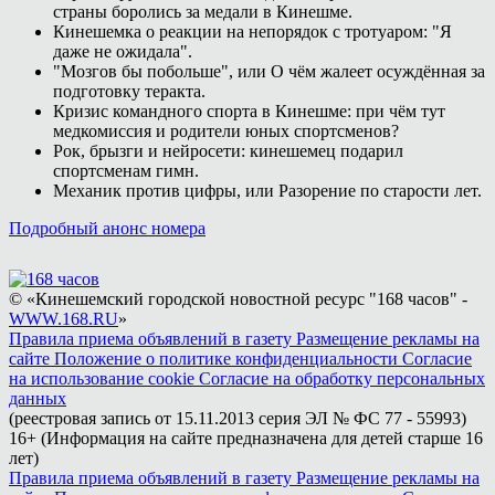
страны боролись за медали в Кинешме.
Кинешемка о реакции на непорядок с тротуаром: "Я
даже не ожидала".
"Мозгов бы побольше", или О чём жалеет осуждённая за
подготовку теракта.
Кризис командного спорта в Кинешме: при чём тут
медкомиссия и родители юных спортсменов?
Рок, брызги и нейросети: кинешемец подарил
спортсменам гимн.
Механик против цифры, или Разорение по старости лет.
Подробный анонс номера
© «Кинешемский городской новостной ресурс "168 часов" -
WWW.168.RU
»
Правила приема объявлений в газету
Размещение рекламы на
сайте
Положение о политике конфиденциальности
Согласие
на использование cookie
Согласие на обработку персональных
данных
(реестровая запись от 15.11.2013 серия ЭЛ № ФС 77 - 55993)
16+ (Информация на сайте предназначена для детей старше 16
лет)
Правила приема объявлений в газету
Размещение рекламы на