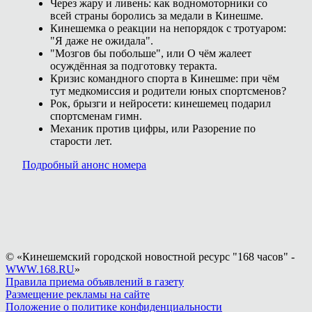
Через жару и ливень: как водномоторники со
всей страны боролись за медали в Кинешме.
Кинешемка о реакции на непорядок с тротуаром:
"Я даже не ожидала".
"Мозгов бы побольше", или О чём жалеет
осуждённая за подготовку теракта.
Кризис командного спорта в Кинешме: при чём
тут медкомиссия и родители юных спортсменов?
Рок, брызги и нейросети: кинешемец подарил
спортсменам гимн.
Механик против цифры, или Разорение по
старости лет.
Подробный анонс номера
© «Кинешемский городской новостной ресурс "168 часов" -
WWW.168.RU
»
Правила приема объявлений в газету
Размещение рекламы на сайте
Положение о политике конфиденциальности