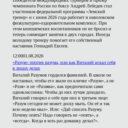
Победитель международных турниров и призёр
чемпионата России по боксу Андрей Лебедев стал
участником федеральной программы «Земский
тренер» и с июня 2026 года работает в наволокском
физкультурно-оздоровительном комплексе. При
этом кинешемских воспитанников он не бросил и
теперь совмещает занятия в двух городах. Иногда
молодому тренеру помогает его собственный
наставник Геннадий Евсеев.
12:00
01.08.2026
«Разум» против разума, или как Виталий искал себя
в лихих делах
Виталий Разумов гордился фамилией. В школе он
настаивал, чтобы его звали по кличке «Разум», а не
«Разя» и не «Раззява», как предпочитали сами
одноклассники. Чтобы до них лучше доходило,
Виталий говорил о себе при них в третьем лице:
«Разум сегодня не может доску мыть. Он её и так
всю неделю мыл». Или: «Дай списать Разуму.
Почему опять? Надо говорить не «опять», а
«всегда». Когда я хоть раз домашку делал?».