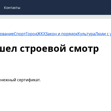
Контакты
ование
Спорт
Город
ЖКХ
Закон и порядок
Культура
Люди с 
шел строевой смотр
енежный сертификат.