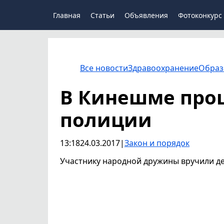
Главная
Статьи
Объявления
Фотоконкурс
Все новости
Здравоохранение
Образ
В Кинешме про
полиции
13:18
24.03.2017
|
Закон и порядок
Участнику народной дружины вручили д