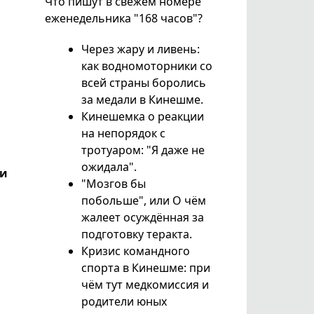
Что пишут в свежем номере
еженедельника "168 часов"?
Через жару и ливень:
как водномоторники со
всей страны боролись
за медали в Кинешме.
Кинешемка о реакции
на непорядок с
тротуаром: "Я даже не
ожидала".
 и
"Мозгов бы
побольше", или О чём
жалеет осуждённая за
подготовку теракта.
Кризис командного
спорта в Кинешме: при
чём тут медкомиссия и
родители юных