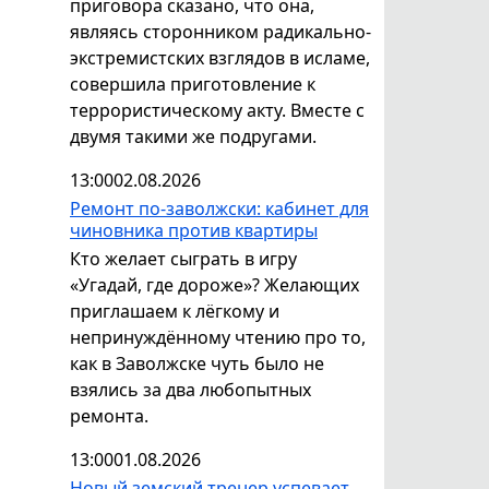
приговора сказано, что она,
являясь сторонником радикально-
экстремистских взглядов в исламе,
совершила приготовление к
террористическому акту. Вместе с
двумя такими же подругами.
13:00
02.08.2026
Ремонт по-заволжски: кабинет для
чиновника против квартиры
Кто желает сыграть в игру
«Угадай, где дороже»? Желающих
приглашаем к лёгкому и
непринуждённому чтению про то,
как в Заволжске чуть было не
взялись за два любопытных
ремонта.
13:00
01.08.2026
Новый земский тренер успевает