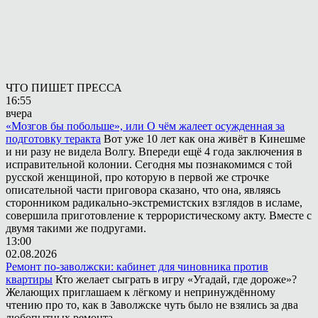
ЧТО ПИШЕТ ПРЕССА
16:55
вчера
«Мозгов бы побольше», или О чём жалеет осужденная за
подготовку теракта
Вот уже 10 лет как она живёт в Кинешме
и ни разу не видела Волгу. Впереди ещё 4 года заключения в
исправительной колонии. Сегодня мы познакомимся с той
русской женщиной, про которую в первой же строчке
описательной части приговора сказано, что она, являясь
сторонником радикально-экстремистских взглядов в исламе,
совершила приготовление к террористическому акту. Вместе с
двумя такими же подругами.
13:00
02.08.2026
Ремонт по-заволжски: кабинет для чиновника против
квартиры
Кто желает сыграть в игру «Угадай, где дороже»?
Желающих приглашаем к лёгкому и непринуждённому
чтению про то, как в Заволжске чуть было не взялись за два
любопытных ремонта.