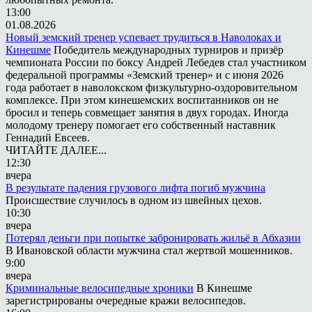
13:00
01.08.2026
Новый земский тренер успевает трудиться в Наволоках и
Кинешме
Победитель международных турниров и призёр
чемпионата России по боксу Андрей Лебедев стал участником
федеральной программы «Земский тренер» и с июня 2026
года работает в наволокском физкультурно-оздоровительном
комплексе. При этом кинешемских воспитанников он не
бросил и теперь совмещает занятия в двух городах. Иногда
молодому тренеру помогает его собственный наставник
Геннадий Евсеев.
ЧИТАЙТЕ ДАЛЕЕ...
12:30
вчера
В результате падения грузового лифта погиб мужчина
Происшествие случилось в одном из швейных цехов.
10:30
вчера
Потерял деньги при попытке забронировать жильё в Абхазии
В Ивановской области мужчина стал жертвой мошенников.
9:00
вчера
Криминальные велосипедные хроники
В Кинешме
зарегистрированы очередные кражи велосипедов.