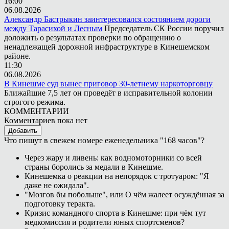
16:00
06.08.2026
Александр Бастрыкин заинтересовался состоянием дороги
между Тарасихой и Лесным
Председатель СК России поручил
доложить о результатах проверки по обращению о
ненадлежащей дорожной инфраструктуре в Кинешемском
районе.
11:30
06.08.2026
В Кинешме суд вынес приговор 30-летнему наркоторговцу
Ближайшие 7,5 лет он проведёт в исправительной колонии
строгого режима.
КОММЕНТАРИИ
Комментариев пока нет
Добавить
Что пишут в свежем номере еженедельника "168 часов"?
Через жару и ливень: как водномоторники со всей
страны боролись за медали в Кинешме.
Кинешемка о реакции на непорядок с тротуаром: "Я
даже не ожидала".
"Мозгов бы побольше", или О чём жалеет осуждённая за
подготовку теракта.
Кризис командного спорта в Кинешме: при чём тут
медкомиссия и родители юных спортсменов?