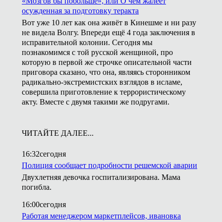
«Мозгов бы побольше», или О чём жалеет
осужденная за подготовку теракта
Вот уже 10 лет как она живёт в Кинешме и ни разу
не видела Волгу. Впереди ещё 4 года заключения в
исправительной колонии. Сегодня мы
познакомимся с той русской женщиной, про
которую в первой же строчке описательной части
приговора сказано, что она, являясь сторонником
радикально-экстремистских взглядов в исламе,
совершила приготовление к террористическому
акту. Вместе с двумя такими же подругами.
ЧИТАЙТЕ ДАЛЕЕ...
16:32
сегодня
Полиция сообщает подробности решемской аварии
Двухлетняя девочка госпитализирована. Мама
погибла.
16:00
сегодня
Работая менеджером маркетплейсов, ивановка