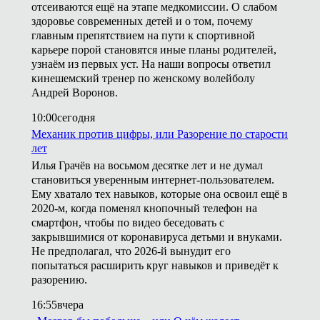
отсеиваются ещё на этапе медкомиссии. О слабом
здоровье современных детей и о том, почему
главным препятствием на пути к спортивной
карьере порой становятся иные планы родителей,
узнаём из первых уст. На наши вопросы ответил
кинешемский тренер по женскому волейболу
Андрей Воронов.
10:00
сегодня
Механик против цифры, или Разорение по старости
лет
Илья Грачёв на восьмом десятке лет и не думал
становиться уверенным интернет-пользователем.
Ему хватало тех навыков, которые она освоил ещё в
2020-м, когда поменял кнопочный телефон на
смартфон, чтобы по видео беседовать с
закрывшимися от коронавируса детьми и внуками.
Не предполагал, что 2026-й вынудит его
попытаться расширить круг навыков и приведёт к
разорению.
16:55
вчера