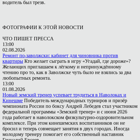
водитель был трезв.
ФОТОГРАФИИ К ЭТОЙ НОВОСТИ
ЧТО ПИШЕТ ПРЕССА
13:00
02.08.2026
Ремонт по-заволжски: кабинет для чиновника против
квартиры
Кто желает сыграть в игру «Угадай, где дороже»?
Желающих приглашаем к лёгкому и непринуждённому
чтению про то, как в Заволжске чуть было не взялись за два
любопытных ремонта.
13:00
01.08.2026
Новый земский тренер успевает трудиться в Наволоках и
Кинешме
Победитель международных турниров и призёр
чемпионата России по боксу Андрей Лебедев стал участником
федеральной программы «Земский тренер» и с июня 2026
года работает в наволокском физкультурно-оздоровительном
комплексе. При этом кинешемских воспитанников он не
бросил и теперь совмещает занятия в двух городах. Иногда
молодому тренеру помогает его собственный наставник
Геннадий Евсеев.