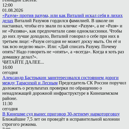
12:00
01.08.2026
«Разум» против разума, или как Виталий искал себя в лихих
делах
Виталий Разумов гордился фамилией. В школе он
настаивал, чтобы его звали по кличке «Разум», а не «Разя» и
не «Раззява», как предпочитали сами одноклассники. Чтобы
до них лучше доходило, Виталий говорил о себе при них в
третьем лице: «Разум сегодня не может доску мыть. Он её и
так всю неделю мыл». Или: «Дай списать Разуму. Почему
опять? Надо говорить не «опять», а «всегда». Когда я хоть раз
домашку делал?».
ЧИТАЙТЕ ДАЛЕЕ...
16:00
сегодня
Александр Бастрыкин заинтересовался состоянием дороги
между Тарасихой и Лесным
Председатель СК России поручил
доложить о результатах проверки по обращению о
ненадлежащей дорожной инфраструктуре в Кинешемском
районе.
11:30
сегодня
В Кинешме суд вынес приговор 30-летнему наркоторговцу
Ближайшие 7,5 лет он проведёт в исправительной колонии
строгого режима.