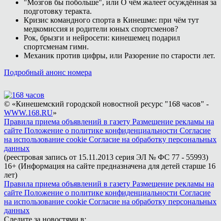
"Мозгов бы побольше", или О чём жалеет осуждённая за
подготовку теракта.
Кризис командного спорта в Кинешме: при чём тут
медкомиссия и родители юных спортсменов?
Рок, брызги и нейросети: кинешемец подарил
спортсменам гимн.
Механик против цифры, или Разорение по старости лет.
Подробный анонс номера
© «Кинешемский городской новостной ресурс "168 часов" -
WWW.168.RU
»
Правила приема объявлений в газету
Размещение рекламы на
сайте
Положение о политике конфиденциальности
Согласие
на использование cookie
Согласие на обработку персональных
данных
(реестровая запись от 15.11.2013 серия ЭЛ № ФС 77 - 55993)
16+ (Информация на сайте предназначена для детей старше 16
лет)
Правила приема объявлений в газету
Размещение рекламы на
сайте
Положение о политике конфиденциальности
Согласие
на использование cookie
Согласие на обработку персональных
данных
Следите за новостями в: