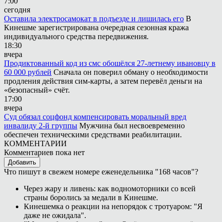
7:00
сегодня
Оставила электросамокат в подъезде и лишилась его
В
Кинешме зарегистрирована очередная сезонная кража
индивидуального средства передвижения.
18:30
вчера
Продиктованный код из смс обошёлся 27-летнему ивановцу в
60 000 рублей
Сначала он поверил обману о необходимости
продления действия сим-карты, а затем перевёл деньги на
«безопасный» счёт.
17:00
вчера
Суд обязал соцфонд компенсировать моральный вред
инвалиду 2-й группы
Мужчина был несвоевременно
обеспечен техническими средствами реабилитации.
КОММЕНТАРИИ
Комментариев пока нет
Добавить
Что пишут в свежем номере еженедельника "168 часов"?
Через жару и ливень: как водномоторники со всей
страны боролись за медали в Кинешме.
Кинешемка о реакции на непорядок с тротуаром: "Я
даже не ожидала".