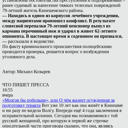
установлены обстоятельства преступления и подозреваемый –
ранее судимый за нанесение тяжких телесных повреждений
79-летний житель Кинешемского района.
— Находясь в одном из корпусов лечебного учреждения,
между пациентами произошел конфликт. В результате
словесной перепалки 79-летний пенсионер вынул из
кармана перочинный нож и ударил в живот 62-летнего
оппонента. В настоящее время в содеянном он признался,
—
рассказали в ведомстве.
По факту криминального происшествия полицейскими
проводится проверка, решается вопрос о возбуждении
уголовного дела.
Автор: Михаил Козырев
ЧТО ПИШЕТ ПРЕССА
16:55
вчера
«Мозгов бы побольше», или О чём жалеет осужденная за
подготовку теракта
Вот уже 10 лет как она живёт в Кинешме
и ни разу не видела Волгу. Впереди ещё 4 года заключения в
исправительной колонии. Сегодня мы познакомимся с той
русской женщиной, про которую в первой же строчке
описательной части приговора сказано, что она, являясь