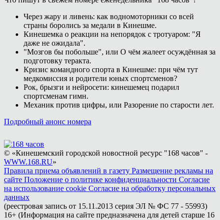
Через жару и ливень: как водномоторники со всей
страны боролись за медали в Кинешме.
Кинешемка о реакции на непорядок с тротуаром: "Я
даже не ожидала".
"Мозгов бы побольше", или О чём жалеет осуждённая за
подготовку теракта.
Кризис командного спорта в Кинешме: при чём тут
медкомиссия и родители юных спортсменов?
Рок, брызги и нейросети: кинешемец подарил
спортсменам гимн.
Механик против цифры, или Разорение по старости лет.
Подробный анонс номера
© «Кинешемский городской новостной ресурс "168 часов" -
WWW.168.RU
»
Правила приема объявлений в газету
Размещение рекламы на
сайте
Положение о политике конфиденциальности
Согласие
на использование cookie
Согласие на обработку персональных
данных
(реестровая запись от 15.11.2013 серия ЭЛ № ФС 77 - 55993)
16+ (Информация на сайте предназначена для детей старше 16