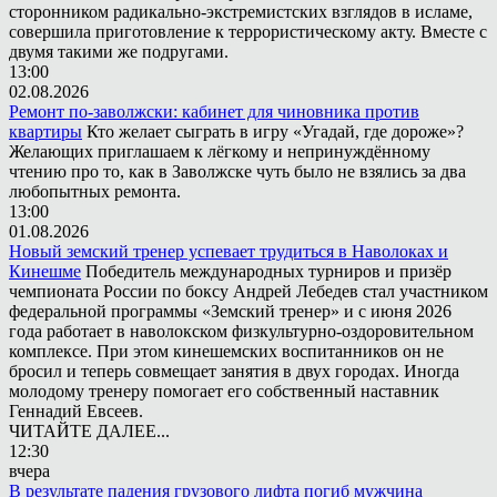
сторонником радикально-экстремистских взглядов в исламе,
совершила приготовление к террористическому акту. Вместе с
двумя такими же подругами.
13:00
02.08.2026
Ремонт по-заволжски: кабинет для чиновника против
квартиры
Кто желает сыграть в игру «Угадай, где дороже»?
Желающих приглашаем к лёгкому и непринуждённому
чтению про то, как в Заволжске чуть было не взялись за два
любопытных ремонта.
13:00
01.08.2026
Новый земский тренер успевает трудиться в Наволоках и
Кинешме
Победитель международных турниров и призёр
чемпионата России по боксу Андрей Лебедев стал участником
федеральной программы «Земский тренер» и с июня 2026
года работает в наволокском физкультурно-оздоровительном
комплексе. При этом кинешемских воспитанников он не
бросил и теперь совмещает занятия в двух городах. Иногда
молодому тренеру помогает его собственный наставник
Геннадий Евсеев.
ЧИТАЙТЕ ДАЛЕЕ...
12:30
вчера
В результате падения грузового лифта погиб мужчина