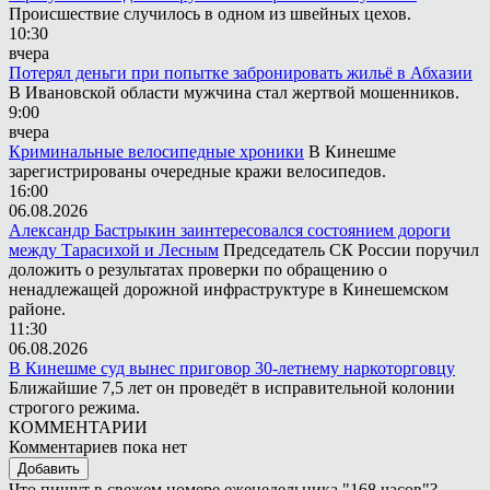
Происшествие случилось в одном из швейных цехов.
10:30
вчера
Потерял деньги при попытке забронировать жильё в Абхазии
В Ивановской области мужчина стал жертвой мошенников.
9:00
вчера
Криминальные велосипедные хроники
В Кинешме
зарегистрированы очередные кражи велосипедов.
16:00
06.08.2026
Александр Бастрыкин заинтересовался состоянием дороги
между Тарасихой и Лесным
Председатель СК России поручил
доложить о результатах проверки по обращению о
ненадлежащей дорожной инфраструктуре в Кинешемском
районе.
11:30
06.08.2026
В Кинешме суд вынес приговор 30-летнему наркоторговцу
Ближайшие 7,5 лет он проведёт в исправительной колонии
строгого режима.
КОММЕНТАРИИ
Комментариев пока нет
Добавить
Что пишут в свежем номере еженедельника "168 часов"?