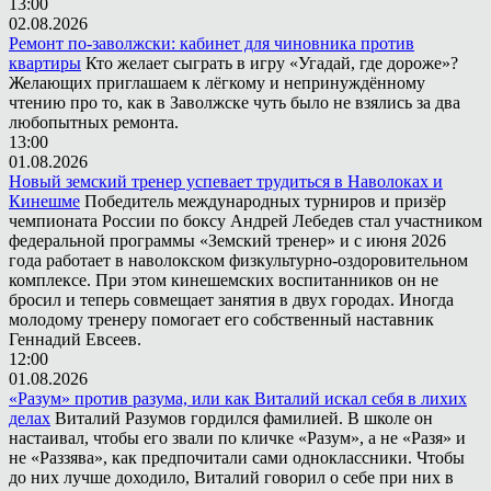
13:00
02.08.2026
Ремонт по-заволжски: кабинет для чиновника против
квартиры
Кто желает сыграть в игру «Угадай, где дороже»?
Желающих приглашаем к лёгкому и непринуждённому
чтению про то, как в Заволжске чуть было не взялись за два
любопытных ремонта.
13:00
01.08.2026
Новый земский тренер успевает трудиться в Наволоках и
Кинешме
Победитель международных турниров и призёр
чемпионата России по боксу Андрей Лебедев стал участником
федеральной программы «Земский тренер» и с июня 2026
года работает в наволокском физкультурно-оздоровительном
комплексе. При этом кинешемских воспитанников он не
бросил и теперь совмещает занятия в двух городах. Иногда
молодому тренеру помогает его собственный наставник
Геннадий Евсеев.
12:00
01.08.2026
«Разум» против разума, или как Виталий искал себя в лихих
делах
Виталий Разумов гордился фамилией. В школе он
настаивал, чтобы его звали по кличке «Разум», а не «Разя» и
не «Раззява», как предпочитали сами одноклассники. Чтобы
до них лучше доходило, Виталий говорил о себе при них в