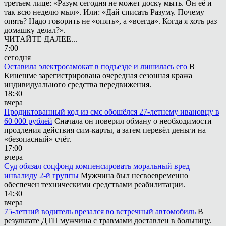
третьем лице: «Разум сегодня не может доску мыть. Он её и
так всю неделю мыл». Или: «Дай списать Разуму. Почему
опять? Надо говорить не «опять», а «всегда». Когда я хоть раз
домашку делал?».
ЧИТАЙТЕ ДАЛЕЕ...
7:00
сегодня
Оставила электросамокат в подъезде и лишилась его
В
Кинешме зарегистрирована очередная сезонная кража
индивидуального средства передвижения.
18:30
вчера
Продиктованный код из смс обошёлся 27-летнему ивановцу в
60 000 рублей
Сначала он поверил обману о необходимости
продления действия сим-карты, а затем перевёл деньги на
«безопасный» счёт.
17:00
вчера
Суд обязал соцфонд компенсировать моральный вред
инвалиду 2-й группы
Мужчина был несвоевременно
обеспечен техническими средствами реабилитации.
14:30
вчера
75-летний водитель врезался во встречный автомобиль
В
результате ДТП мужчина с травмами доставлен в больницу.