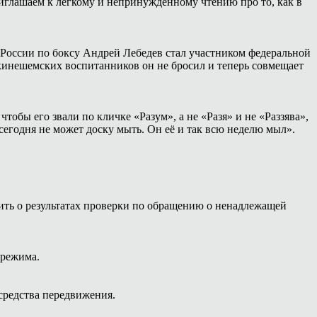
иглашаем к лёгкому и непринуждённому чтению про то, как в
России по боксу Андрей Лебедев стал участником федеральной
 кинешемских воспитанников он не бросил и теперь совмещает
тобы его звали по кличке «Разум», а не «Разя» и не «Раззява»,
сегодня не может доску мыть. Он её и так всю неделю мыл».
ть о результатах проверки по обращению о ненадлежащей
 режима.
средства передвижения.