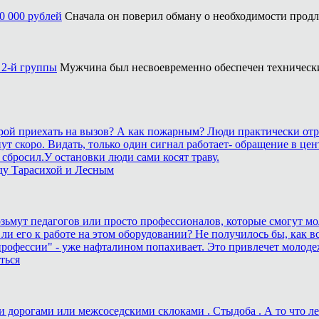
0 000 рублей
Сначала он поверил обману о необходимости продле
 2-й группы
Мужчина был несвоевременно обеспечен техническ
корой приехать на вызов? А как пожарным? Люди практически отр
станут скоро. Видать, только один сигнал работает- обращение 
сбросил.У остановки люди сами косят траву.
ду Тарасихой и Лесным
возьмут педагогов или просто профессионалов, которые смогут мо
 ли его к работе на этом оборудовании? Не получилось бы, как вс
рофессии" - уже нафталином попахивает. Это привлечет молоде
ться
дорогами или межсоседскими склоками . Стыдоба . А то что лека