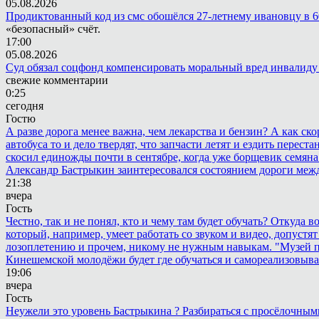
05.08.2026
Продиктованный код из смс обошёлся 27-летнему ивановцу в 6
«безопасный» счёт.
17:00
05.08.2026
Суд обязал соцфонд компенсировать моральный вред инвалиду
свежие комментарии
0:25
сегодня
Гостю
А разве дорога менее важна, чем лекарства и бензин? А как с
автобуса то и дело твердят, что запчасти летят и ездить пере
скосил единожды почти в сентябре, когда уже борщевик семяна 
Александр Бастрыкин заинтересовался состоянием дороги меж
21:38
вчера
Гость
Честно, так и не понял, кто и чему там будет обучать? Откуда 
который, например, умеет работать со звуком и видео, допустят
лозоплетению и прочем, никому не нужным навыкам. "Музей п
Кинешемской молодёжи будет где обучаться и самореализовыва
19:06
вчера
Гость
Неужели это уровень Бастрыкина ? Разбираться с просёлочными 