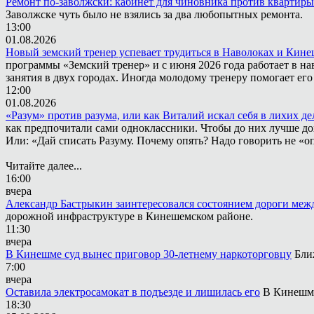
Ремонт по-заволжски: кабинет для чиновника против квартиры
Заволжске чуть было не взялись за два любопытных ремонта.
13:00
01.08.2026
Новый земский тренер успевает трудиться в Наволоках и Кин
программы «Земский тренер» и с июня 2026 года работает в н
занятия в двух городах. Иногда молодому тренеру помогает ег
12:00
01.08.2026
«Разум» против разума, или как Виталий искал себя в лихих де
как предпочитали сами одноклассники. Чтобы до них лучше дох
Или: «Дай списать Разуму. Почему опять? Надо говорить не «опя
Читайте далее...
16:00
вчера
Александр Бастрыкин заинтересовался состоянием дороги меж
дорожной инфраструктуре в Кинешемском районе.
11:30
вчера
В Кинешме суд вынес приговор 30-летнему наркоторговцу
Бли
7:00
вчера
Оставила электросамокат в подъезде и лишилась его
В Кинешме
18:30