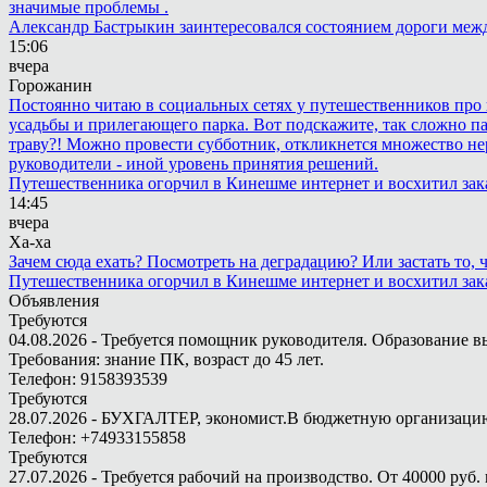
значимые проблемы .
Александр Бастрыкин заинтересовался состоянием дороги меж
15:06
вчера
Горожанин
Постоянно читаю в социальных сетях у путешественников про п
усадьбы и прилегающего парка. Вот подскажите, так сложно пар
траву?! Можно провести субботник, откликнется множество не
руководители - иной уровень принятия решений.
Путешественника огорчил в Кинешме интернет и восхитил зак
14:45
вчера
Ха-ха
Зачем сюда ехать? Посмотреть на деградацию? Или застать то
Путешественника огорчил в Кинешме интернет и восхитил зак
Объявления
Требуются
04.08.2026 - Требуется помощник руководителя. Образование в
Требования: знание ПК, возраст до 45 лет.
Телефон: 9158393539
Требуются
28.07.2026 - БУХГАЛТЕР, экономист.В бюджетную организацию.
Телефон: +74933155858
Требуются
27.07.2026 - Требуется рабочий на производство. От 40000 руб. 