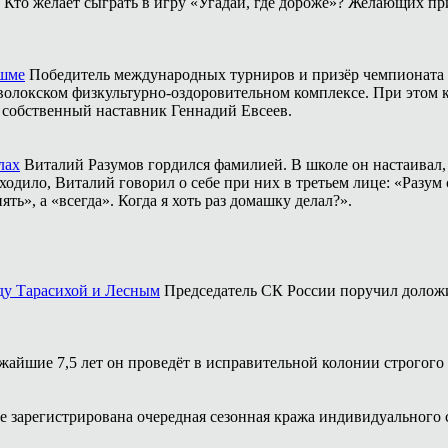
Кто желает сыграть в игру «Угадай, где дороже»? Желающих пр
ешме
Победитель международных турниров и призёр чемпионата 
аволокском физкультурно-оздоровительном комплексе. При этом
о собственный наставник Геннадий Евсеев.
лах
Виталий Разумов гордился фамилией. В школе он настаивал, ч
одило, Виталий говорил о себе при них в третьем лице: «Разум 
ть», а «всегда». Когда я хоть раз домашку делал?».
ду Тарасихой и Лесным
Председатель СК России поручил доложи
жайшие 7,5 лет он проведёт в исправительной колонии строгого
 зарегистрирована очередная сезонная кража индивидуального 