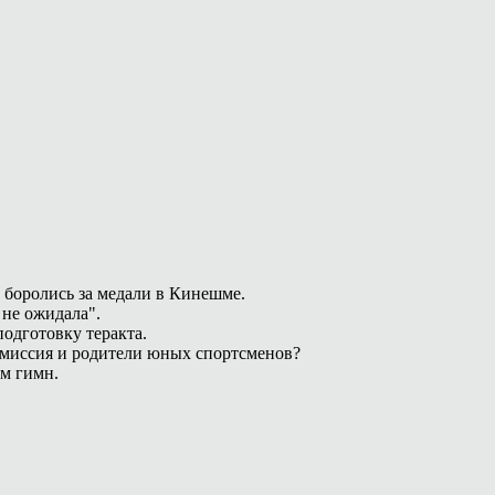
 боролись за медали в Кинешме.
 не ожидала".
одготовку теракта.
омиссия и родители юных спортсменов?
ам гимн.