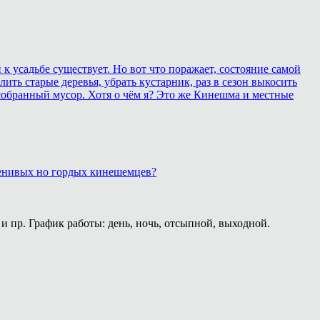
 усадьбе существует. Но вот что поражает, состояние самой
ить старые деревья, убрать кустарник, раз в сезон выкосить
собранный мусор. Хотя о чём я? Это же Кинешма и местные
 ленивых но гордых кинешемцев?
и пр. График работы: день, ночь, отсыпной, выходной.