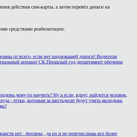
ния действия сим-карты, а затем перевёл деньги на
ими средствами реабилитации.
езаны от всего, если нет надлежащей дороги! Водители
в центральный аппарат СК.Прошлый год департамент обочины
лодежь чему-то научить? Ну а если, вдруг, найдется человек,
егда - тетки, которым за шестьдесят будут учить молодежь
жь?
рств нет . бензина , да их и не перечислишь все более