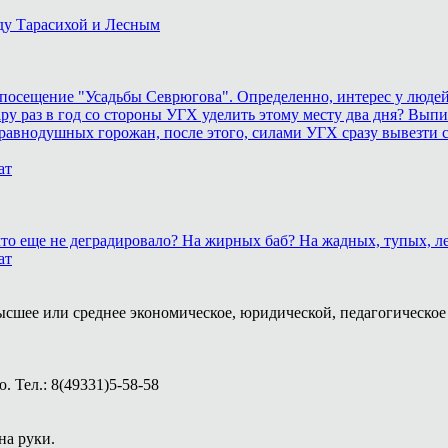
ду Тарасихой и Лесным
осещение "Усадьбы Севрюгова". Определенно, интерес у людей к
у раз в год со стороны УГХ уделить этому месту два дня? Выпил
равнодушных горожан, после этого, силами УГХ сразу вывезти 
ат
, что еще не деградировало? На жирных баб? На жадных, тупых,
ат
ысшее или среднее экономическое, юридической, педагогическое 
 Тел.: 8(49331)5-58-58
на руки.