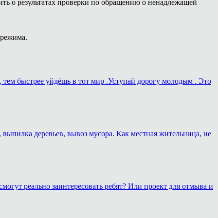
ть о результатах проверки по обращению о ненадлежащей
 режима.
, тем быстрее уйдёшь в тот мир .Уступай дорогу молодым . Это
, выпилка деревьев, вывоз мусора. Как местная жительница, не
смогут реально заинтересовать ребят? Или проект для отмыва и