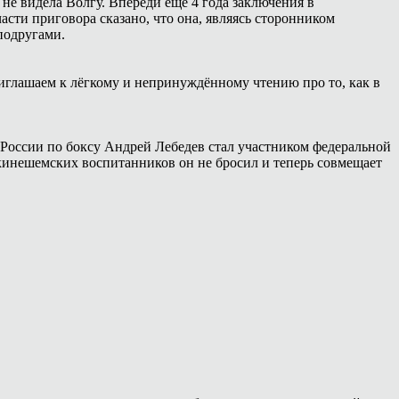
 не видела Волгу. Впереди ещё 4 года заключения в
сти приговора сказано, что она, являясь сторонником
подругами.
иглашаем к лёгкому и непринуждённому чтению про то, как в
России по боксу Андрей Лебедев стал участником федеральной
 кинешемских воспитанников он не бросил и теперь совмещает