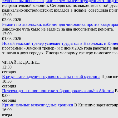
«Мозгов бы побольше», или О чём жалеет осужденная за подго
исправительной колонии. Сегодня мы познакомимся с той русск
радикально-экстремистских взглядов в исламе, совершила приг
13:00
02.08.2026
Ремонт по-заволжски: кабинет для чиновника против квартиры
Заволжске чуть было не взялись за два любопытных ремонта.
13:00
01.08.2026
Новый земский тренер успевает трудиться в Наволоках и Кин
программы «Земский тренер» и с июня 2026 года работает в н
занятия в двух городах. Иногда молодому тренеру помогает ег
ЧИТАЙТЕ ДАЛЕЕ...
12:30
сегодня
В результате падения грузового лифта погиб мужчина
Происшес
10:30
сегодня
Потерял деньги при попытке забронировать жильё в Абхазии
В
9:00
сегодня
Криминальные велосипедные хроники
В Кинешме зарегистрир
16:00
вчера