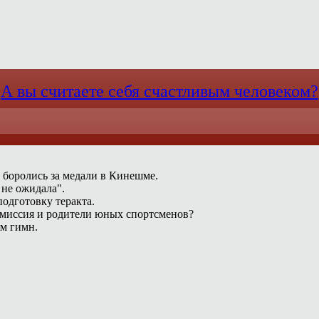
А вы считаете себя счастливым человеком?
 боролись за медали в Кинешме.
 не ожидала".
одготовку теракта.
омиссия и родители юных спортсменов?
ам гимн.