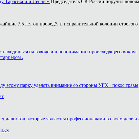
ду Тарасихой и Лесным
Председатель СК России поручил доложи
жайшие 7,5 лет он проведёт в исправительной колонии строгого
ь и находишься на взводе и в непонимании происходящего вокруг 
старпёром .
оду этому парку уделять внимание со стороны УГХ - покос травы
ат
пециалистов, которые являются профессионалами в своём деле и 
ться