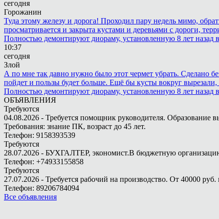
сегодня
Горожанин
Туда этому железу и дорога! Проходил пару недель мимо, обра
просматривается и закрыта кустами и деревьями с дороги, терр
Полностью демонтируют диораму, установленную 8 лет назад в 
10:37
сегодня
Злой
А по мне так давно нужно было этот чермет убрать. Сделано бе
пойдет и пользы будет больше. Ещё бы кусты вокруг вырезали, т
Полностью демонтируют диораму, установленную 8 лет назад в 
ОБЪЯВЛЕНИЯ
Требуются
04.08.2026 - Требуется помощник руководителя. Образование в
Требования: знание ПК, возраст до 45 лет.
Телефон: 9158393539
Требуются
28.07.2026 - БУХГАЛТЕР, экономист.В бюджетную организацию.
Телефон: +74933155858
Требуются
27.07.2026 - Требуется рабочий на производство. От 40000 руб. 
Телефон: 89206784094
Все объявления