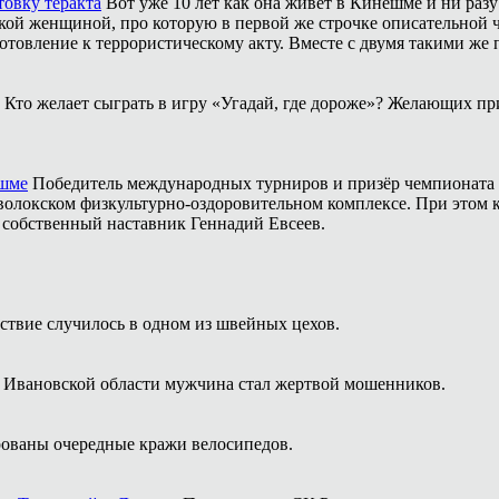
товку теракта
Вот уже 10 лет как она живёт в Кинешме и ни разу
ой женщиной, про которую в первой же строчке описательной ча
отовление к террористическому акту. Вместе с двумя такими же 
Кто желает сыграть в игру «Угадай, где дороже»? Желающих пр
ешме
Победитель международных турниров и призёр чемпионата 
аволокском физкультурно-оздоровительном комплексе. При этом
о собственный наставник Геннадий Евсеев.
твие случилось в одном из швейных цехов.
 Ивановской области мужчина стал жертвой мошенников.
ованы очередные кражи велосипедов.