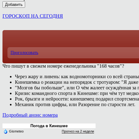
Добавить
ГОРОСКОП НА СЕГОДНЯ
Проголосовать
Что пишут в свежем номере еженедельника "168 часов"?
Через жару и ливень: как водномоторники со всей страны
Кинешемка о реакции на непорядок с тротуаром: "Я даже
"Мозгов бы побольше", или О чём жалеет осуждённая за п
Кризис командного спорта в Кинешме: при чём тут медк
Рок, брызги и нейросети: кинешемец подарил спортсмен
Механик против цифры, или Разорение по старости лет.
Подробный анонс номера
Погода в Кинешме
Gismeteo
Прогноз на 2 недели