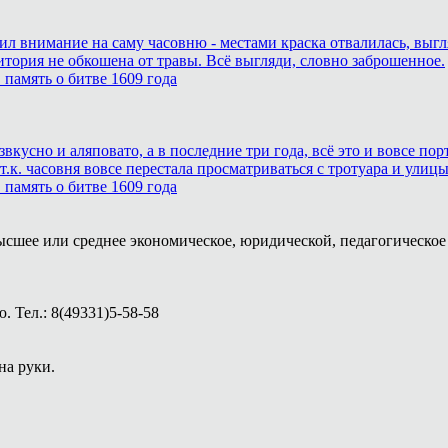
тил внимание на саму часовню - местами краска отвалилась, выг
итория не обкошена от травы. Всё выгляди, словно заброшенное.
память о битве 1609 года
звкусно и аляповато, а в последние три года, всё это и вовсе п
.к. часовня вовсе перестала просматриваться с тротуара и улицы
память о битве 1609 года
ысшее или среднее экономическое, юридической, педагогическое 
 Тел.: 8(49331)5-58-58
на руки.