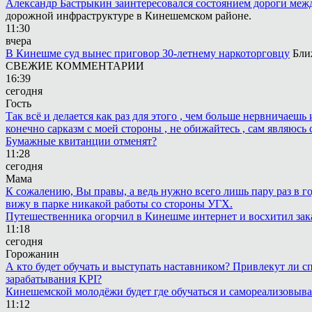
Александр Бастрыкин заинтересовался состоянием дороги меж
дорожной инфраструктуре в Кинешемском районе.
11:30
вчера
В Кинешме суд вынес приговор 30-летнему наркоторговцу
Бли
СВЕЖИЕ КОММЕНТАРИИ
16:39
сегодня
Гость
Так всё и делается как раз для этого , чем больше нервничаеш
конечно сарказм с моей стороны , не обижайтесь , сам являюсь 
Бумажные квитанции отменят?
11:28
сегодня
Мама
К сожалению, Вы правы, а ведь нужно всего лишь пару раз в г
вижу в парке никакой работы со стороны УГХ.
Путешественника огорчил в Кинешме интернет и восхитил зак
11:18
сегодня
Горожанин
А кто будет обучать и выступать наставником? Привлекут ли с
зарабатывания KPI?
Кинешемской молодёжи будет где обучаться и самореализовыва
11:12