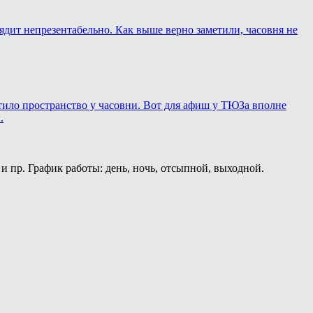
лядит непрезентабельно. Как выше верно заметили, часовня не
ортило пространство у часовни. Вот для афиш у ТЮЗа вполне
.
и пр. График работы: день, ночь, отсыпной, выходной.