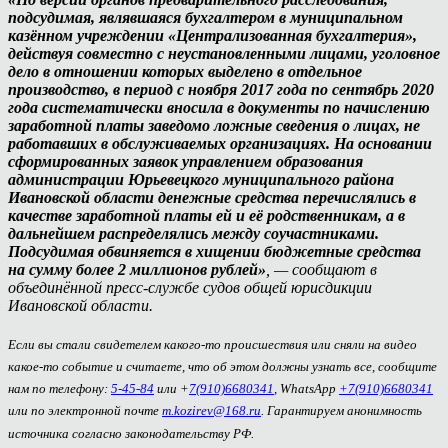
подсудимая, являвшаяся бухгалтером в муниципальном
казённом учреждении «Централизованная бухгалтерия»,
действуя совместно с неустановленными лицами, уголовное
дело в отношении которых выделено в отдельное
производство, в период с ноября 2017 года по сентябрь 2020
года систематически вносила в документы по начислению
заработной платы заведомо ложные сведения о лицах, не
работавших в обслуживаемых организациях. На основании
сформированных заявок управлением образования
администрации Юрьевецкого муниципального района
Ивановской области денежные средства перечислялись в
качестве заработной платы ей и её родственникам, а в
дальнейшем распределялись между соучастниками.
Подсудимая обвиняется в хищении бюджетные средства
на сумму более 2 миллионов рублей»
, — сообщают в
объединённой пресс-службе судов общей юрисдикции
Ивановской области.
Если вы стали свидетелем какого-то происшествия или сняли на видео
какое-то событие и считаете, что об этом должны узнать все, сообщите
нам по телефону:
5-45-84
или +
7(910)6680341
, WhatsApp
+7(910)6680341
или по электронной почте
m.kozirev@168.ru
. Гарантируем анонимность
источника согласно законодательству РФ.