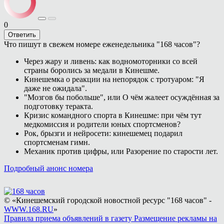
0
Ответить
Что пишут в свежем номере еженедельника "168 часов"?
Через жару и ливень: как водномоторники со всей
страны боролись за медали в Кинешме.
Кинешемка о реакции на непорядок с тротуаром: "Я
даже не ожидала".
"Мозгов бы побольше", или О чём жалеет осуждённая за
подготовку теракта.
Кризис командного спорта в Кинешме: при чём тут
медкомиссия и родители юных спортсменов?
Рок, брызги и нейросети: кинешемец подарил
спортсменам гимн.
Механик против цифры, или Разорение по старости лет.
Подробный анонс номера
© «Кинешемский городской новостной ресурс "168 часов" -
WWW.168.RU
»
Правила приема объявлений в газету
Размещение рекламы на