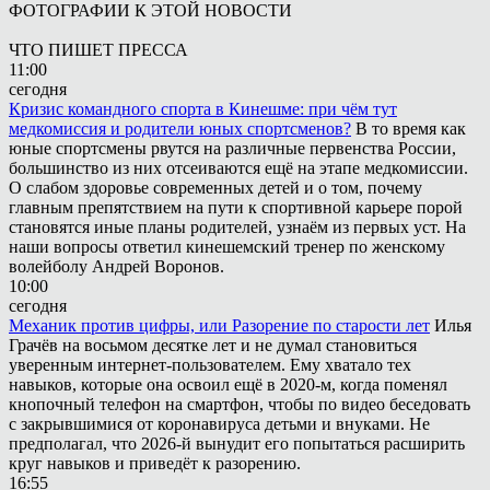
ФОТОГРАФИИ К ЭТОЙ НОВОСТИ
ЧТО ПИШЕТ ПРЕССА
11:00
сегодня
Кризис командного спорта в Кинешме: при чём тут
медкомиссия и родители юных спортсменов?
В то время как
юные спортсмены рвутся на различные первенства России,
большинство из них отсеиваются ещё на этапе медкомиссии.
О слабом здоровье современных детей и о том, почему
главным препятствием на пути к спортивной карьере порой
становятся иные планы родителей, узнаём из первых уст. На
наши вопросы ответил кинешемский тренер по женскому
волейболу Андрей Воронов.
10:00
сегодня
Механик против цифры, или Разорение по старости лет
Илья
Грачёв на восьмом десятке лет и не думал становиться
уверенным интернет-пользователем. Ему хватало тех
навыков, которые она освоил ещё в 2020-м, когда поменял
кнопочный телефон на смартфон, чтобы по видео беседовать
с закрывшимися от коронавируса детьми и внуками. Не
предполагал, что 2026-й вынудит его попытаться расширить
круг навыков и приведёт к разорению.
16:55