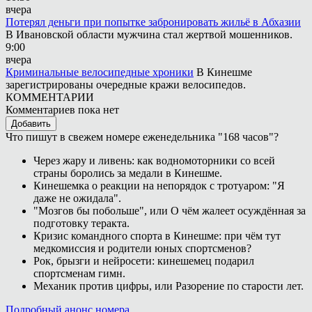
вчера
Потерял деньги при попытке забронировать жильё в Абхазии
В Ивановской области мужчина стал жертвой мошенников.
9:00
вчера
Криминальные велосипедные хроники
В Кинешме
зарегистрированы очередные кражи велосипедов.
КОММЕНТАРИИ
Комментариев пока нет
Добавить
Что пишут в свежем номере еженедельника "168 часов"?
Через жару и ливень: как водномоторники со всей
страны боролись за медали в Кинешме.
Кинешемка о реакции на непорядок с тротуаром: "Я
даже не ожидала".
"Мозгов бы побольше", или О чём жалеет осуждённая за
подготовку теракта.
Кризис командного спорта в Кинешме: при чём тут
медкомиссия и родители юных спортсменов?
Рок, брызги и нейросети: кинешемец подарил
спортсменам гимн.
Механик против цифры, или Разорение по старости лет.
Подробный анонс номера