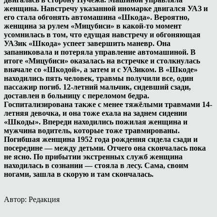
женщина. Навстречу указанной иномарке двигался УАЗ и
его стала обгонять автомашина «Шкода». Вероятно,
женщина за рулем «Мицубиси» в какой-то момент
усомнилась в том, что едущая навстречу и обгоняющая
УАЗик «Шкода» успеет завершить маневр. Она
запаниковала и потеряла управление автомашиной. В
итоге «Мицубиси» оказалась на встречке и столкнулась
вначале со «Шкодой», а затем и с УАЗиком. В «Шкоде»
находились пять человек, травмы получили все, один
пассажир погиб. 12-летний мальчик, сидевший сзади,
доставлен в больницу с переломом бедра.
Госпитализирована также с менее тяжёлыми травмами 14-
летняя девочка, и она тоже ехала на заднем сидении
«Шкоды». Впереди находились пожилая женщина и
мужчина водитель, которые тоже травмированы.
Погибшая женщина 1952 года рождения сидела сзади и
посередине — между детьми. Отчего она скончалась пока
не ясно. По прибытии экстренных служб женщина
находилась в сознании — стояла в лесу. Сама, своим
ногами, зашла в скорую и там скончалась.
Автор: Редакция