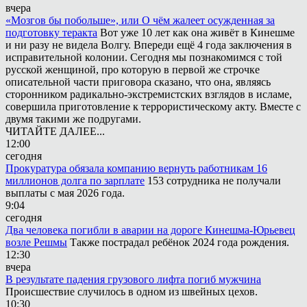
вчера
«Мозгов бы побольше», или О чём жалеет осужденная за
подготовку теракта
Вот уже 10 лет как она живёт в Кинешме
и ни разу не видела Волгу. Впереди ещё 4 года заключения в
исправительной колонии. Сегодня мы познакомимся с той
русской женщиной, про которую в первой же строчке
описательной части приговора сказано, что она, являясь
сторонником радикально-экстремистских взглядов в исламе,
совершила приготовление к террористическому акту. Вместе с
двумя такими же подругами.
ЧИТАЙТЕ ДАЛЕЕ...
12:00
сегодня
Прокуратура обязала компанию вернуть работникам 16
миллионов долга по зарплате
153 сотрудника не получали
выплаты с мая 2026 года.
9:04
сегодня
Два человека погибли в аварии на дороге Кинешма-Юрьевец
возле Решмы
Также пострадал ребёнок 2024 года рождения.
12:30
вчера
В результате падения грузового лифта погиб мужчина
Происшествие случилось в одном из швейных цехов.
10:30