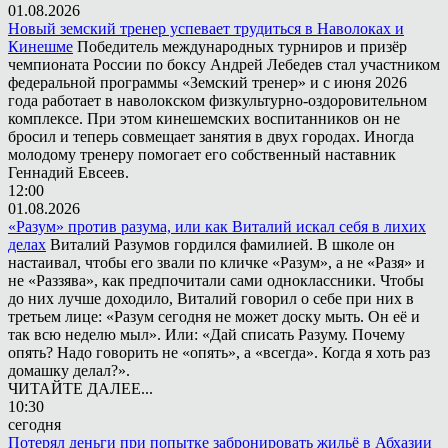
01.08.2026
Новый земский тренер успевает трудиться в Наволоках и
Кинешме
Победитель международных турниров и призёр
чемпионата России по боксу Андрей Лебедев стал участником
федеральной программы «Земский тренер» и с июня 2026
года работает в наволокском физкультурно-оздоровительном
комплексе. При этом кинешемских воспитанников он не
бросил и теперь совмещает занятия в двух городах. Иногда
молодому тренеру помогает его собственный наставник
Геннадий Евсеев.
12:00
01.08.2026
«Разум» против разума, или как Виталий искал себя в лихих
делах
Виталий Разумов гордился фамилией. В школе он
настаивал, чтобы его звали по кличке «Разум», а не «Разя» и
не «Раззява», как предпочитали сами одноклассники. Чтобы
до них лучше доходило, Виталий говорил о себе при них в
третьем лице: «Разум сегодня не может доску мыть. Он её и
так всю неделю мыл». Или: «Дай списать Разуму. Почему
опять? Надо говорить не «опять», а «всегда». Когда я хоть раз
домашку делал?».
ЧИТАЙТЕ ДАЛЕЕ...
10:30
сегодня
Потерял деньги при попытке забронировать жильё в Абхазии