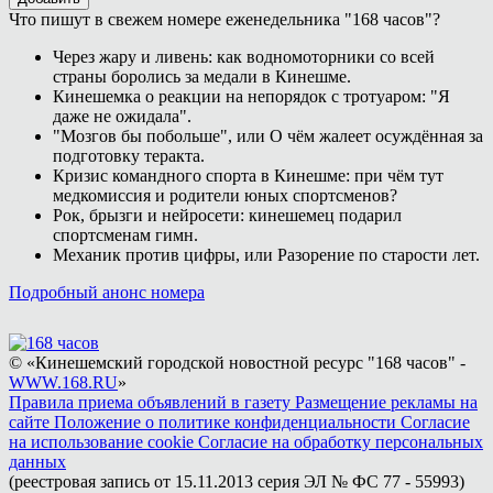
Что пишут в свежем номере еженедельника "168 часов"?
Через жару и ливень: как водномоторники со всей
страны боролись за медали в Кинешме.
Кинешемка о реакции на непорядок с тротуаром: "Я
даже не ожидала".
"Мозгов бы побольше", или О чём жалеет осуждённая за
подготовку теракта.
Кризис командного спорта в Кинешме: при чём тут
медкомиссия и родители юных спортсменов?
Рок, брызги и нейросети: кинешемец подарил
спортсменам гимн.
Механик против цифры, или Разорение по старости лет.
Подробный анонс номера
© «Кинешемский городской новостной ресурс "168 часов" -
WWW.168.RU
»
Правила приема объявлений в газету
Размещение рекламы на
сайте
Положение о политике конфиденциальности
Согласие
на использование cookie
Согласие на обработку персональных
данных
(реестровая запись от 15.11.2013 серия ЭЛ № ФС 77 - 55993)