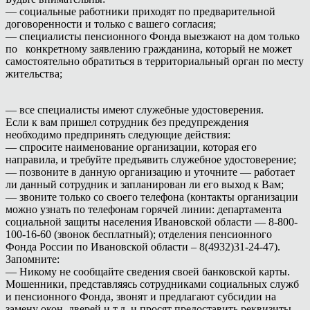
— социальные работники приходят по предварительной
договоренности и только с вашего согласия;
— специалисты пенсионного Фонда выезжают на дом только
по конкретному заявлению гражданина, который не может
самостоятельно обратиться в территориальный орган по месту
жительства;
— все специалисты имеют служебные удостоверения.
Если к вам пришел сотрудник без предупреждения
необходимо предпринять следующие действия:
— спросите наименование организации, которая его
направила, и требуйте предъявить служебное удостоверение;
— позвоните в данную организацию и уточните — работает
ли данный сотрудник и запланирован ли его выход к Вам;
— звоните только со своего телефона (контакты организации
можно узнать по телефонам горячей линии: департамента
социальной защиты населения Ивановской области — 8-800-
100-16-60 (звонок бесплатный); отделения пенсионного
Фонда России по Ивановской области – 8(4932)31-24-47).
Запомните:
— Никому не сообщайте сведения своей банковской карты.
Мошенники, представляясь сотрудниками социальных служб
и пенсионного Фонда, звонят и предлагают субсидии на
замену окон, дверей и т.д. и просят предоставить реквизиты