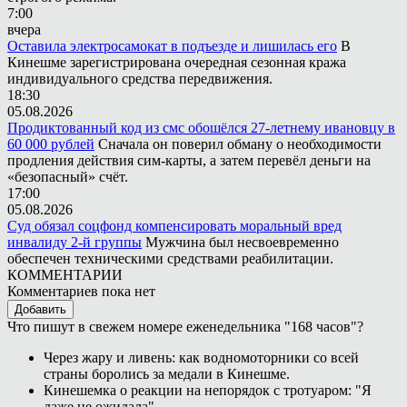
7:00
вчера
Оставила электросамокат в подъезде и лишилась его
В
Кинешме зарегистрирована очередная сезонная кража
индивидуального средства передвижения.
18:30
05.08.2026
Продиктованный код из смс обошёлся 27-летнему ивановцу в
60 000 рублей
Сначала он поверил обману о необходимости
продления действия сим-карты, а затем перевёл деньги на
«безопасный» счёт.
17:00
05.08.2026
Суд обязал соцфонд компенсировать моральный вред
инвалиду 2-й группы
Мужчина был несвоевременно
обеспечен техническими средствами реабилитации.
КОММЕНТАРИИ
Комментариев пока нет
Добавить
Что пишут в свежем номере еженедельника "168 часов"?
Через жару и ливень: как водномоторники со всей
страны боролись за медали в Кинешме.
Кинешемка о реакции на непорядок с тротуаром: "Я
даже не ожидала".