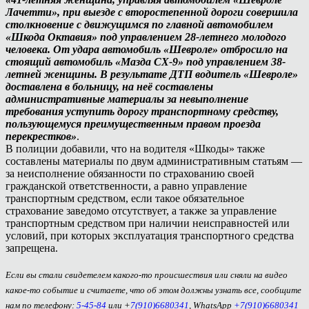
Лачетти», при выезде с второстепенной дороги совершила
столкновение с движущимся по главной автомобилем
«Шкода Октавия» под управлением 28-летнего молодого
человека. От удара автомобиль «Шевроле» отбросило на
стоящий автомобиль «Мазда СХ-9» под управлением 38-
летней женщины. В результате ДТП водитель «Шевроле»
доставлена в больницу, на неё составлены
административные материалы за невыполнение
требования уступить дорогу транспортному средству,
пользующемуся преимущественным правом проезда
перекрестков»
.
В полиции добавили, что на водителя «Шкоды» также
составлены материалы по двум административным статьям —
за неисполнение обязанности по страхованию своей
гражданской ответственности, а равно управление
транспортным средством, если такое обязательное
страхование заведомо отсутствует, а также за управление
транспортным средством при наличии неисправностей или
условий, при которых эксплуатация транспортного средства
запрещена.
Если вы стали свидетелем какого-то происшествия или сняли на видео
какое-то событие и считаете, что об этом должны узнать все, сообщите
нам по телефону:
5-45-84
или +
7(910)6680341
, WhatsApp
+7(910)6680341