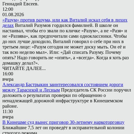
Геннадий Евсеев.
12:00
01.08.2026
«Разум» против разума, или как Виталий искал себя в лихих
делах
Виталий Разумов гордился фамилией. В школе он
настаивал, чтобы его звали по кличке «Разум», а не «Разя» и
не «Раззява», как предпочитали сами одноклассники. Чтобы
до них лучше доходило, Виталий говорил о себе при них в
третьем лице: «Разум сегодня не может доску мыть. Он её и
так всю неделю мыл». Или: «Дай списать Разуму. Почему
опять? Надо говорить не «опять», а «всегда». Когда я хоть раз
домашку делал?».
ЧИТАЙТЕ ДАЛЕЕ...
16:00
вчера
Александр Бастрыкин заинтересовался состоянием дороги
между Тарасихой и Лесным
Председатель СК России поручил
доложить о результатах проверки по обращению о
ненадлежащей дорожной инфраструктуре в Кинешемском
районе.
11:30
вчера
В Кинешме суд вынес приговор 30-летнему наркоторговцу
Ближайшие 7,5 лет он проведёт в исправительной колонии
строгого режима.