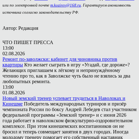
или по электронной почте
m.kozirev@168.ru
. Гарантируем анонимность
источника согласно законодательству РФ.
Автор: Редакция
ЧТО ПИШЕТ ПРЕССА
13:00
02.08.2026
Ремонт по-заволжски: кабинет для чиновника против
квартиры
Кто желает сыграть в игру «Угадай, где дороже»?
Желающих приглашаем к лёгкому и непринуждённому
чтению про то, как в Заволжске чуть было не взялись за два
любопытных ремонта.
13:00
01.08.2026
Новый земский тренер успевает трудиться в Наволоках и
Кинешме
Победитель международных турниров и призёр
чемпионата России по боксу Андрей Лебедев стал участником
федеральной программы «Земский тренер» и с июня 2026
года работает в наволокском физкультурно-оздоровительном
комплексе. При этом кинешемских воспитанников он не
бросил и теперь совмещает занятия в двух городах. Иногда
молодому тренеру помогает его собственный наставник