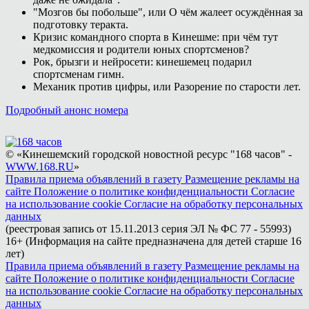
"Мозгов бы побольше", или О чём жалеет осуждённая за
подготовку теракта.
Кризис командного спорта в Кинешме: при чём тут
медкомиссия и родители юных спортсменов?
Рок, брызги и нейросети: кинешемец подарил
спортсменам гимн.
Механик против цифры, или Разорение по старости лет.
Подробный анонс номера
© «Кинешемский городской новостной ресурс "168 часов" -
WWW.168.RU
»
Правила приема объявлений в газету
Размещение рекламы на
сайте
Положение о политике конфиденциальности
Согласие
на использование cookie
Согласие на обработку персональных
данных
(реестровая запись от 15.11.2013 серия ЭЛ № ФС 77 - 55993)
16+ (Информация на сайте предназначена для детей старше 16
лет)
Правила приема объявлений в газету
Размещение рекламы на
сайте
Положение о политике конфиденциальности
Согласие
на использование cookie
Согласие на обработку персональных
данных