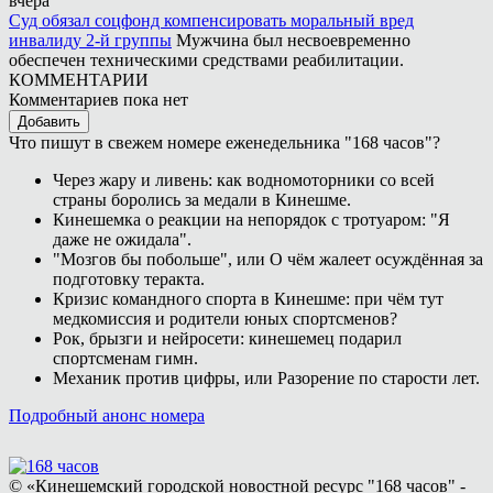
вчера
Суд обязал соцфонд компенсировать моральный вред
инвалиду 2-й группы
Мужчина был несвоевременно
обеспечен техническими средствами реабилитации.
КОММЕНТАРИИ
Комментариев пока нет
Добавить
Что пишут в свежем номере еженедельника "168 часов"?
Через жару и ливень: как водномоторники со всей
страны боролись за медали в Кинешме.
Кинешемка о реакции на непорядок с тротуаром: "Я
даже не ожидала".
"Мозгов бы побольше", или О чём жалеет осуждённая за
подготовку теракта.
Кризис командного спорта в Кинешме: при чём тут
медкомиссия и родители юных спортсменов?
Рок, брызги и нейросети: кинешемец подарил
спортсменам гимн.
Механик против цифры, или Разорение по старости лет.
Подробный анонс номера
© «Кинешемский городской новостной ресурс "168 часов" -