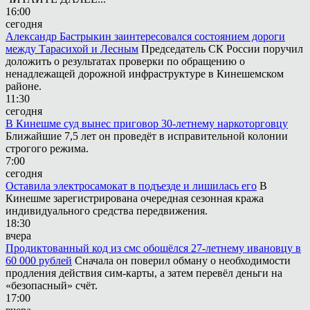
16:00
сегодня
Александр Бастрыкин заинтересовался состоянием дороги
между Тарасихой и Лесным
Председатель СК России поручил
доложить о результатах проверки по обращению о
ненадлежащей дорожной инфраструктуре в Кинешемском
районе.
11:30
сегодня
В Кинешме суд вынес приговор 30-летнему наркоторговцу
Ближайшие 7,5 лет он проведёт в исправительной колонии
строгого режима.
7:00
сегодня
Оставила электросамокат в подъезде и лишилась его
В
Кинешме зарегистрирована очередная сезонная кража
индивидуального средства передвижения.
18:30
вчера
Продиктованный код из смс обошёлся 27-летнему ивановцу в
60 000 рублей
Сначала он поверил обману о необходимости
продления действия сим-карты, а затем перевёл деньги на
«безопасный» счёт.
17:00