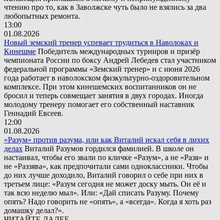
чтению про то, как в Заволжске чуть было не взялись за два
любопытных ремонта.
13:00
01.08.2026
Новый земский тренер успевает трудиться в Наволоках и
Кинешме
Победитель международных турниров и призёр
чемпионата России по боксу Андрей Лебедев стал участником
федеральной программы «Земский тренер» и с июня 2026
года работает в наволокском физкультурно-оздоровительном
комплексе. При этом кинешемских воспитанников он не
бросил и теперь совмещает занятия в двух городах. Иногда
молодому тренеру помогает его собственный наставник
Геннадий Евсеев.
12:00
01.08.2026
«Разум» против разума, или как Виталий искал себя в лихих
делах
Виталий Разумов гордился фамилией. В школе он
настаивал, чтобы его звали по кличке «Разум», а не «Разя» и
не «Раззява», как предпочитали сами одноклассники. Чтобы
до них лучше доходило, Виталий говорил о себе при них в
третьем лице: «Разум сегодня не может доску мыть. Он её и
так всю неделю мыл». Или: «Дай списать Разуму. Почему
опять? Надо говорить не «опять», а «всегда». Когда я хоть раз
домашку делал?».
ЧИТАЙТЕ ДАЛЕЕ...