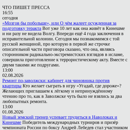
ЧТО ПИШЕТ ПРЕССА
16:55
сегодня
«Мозгов бы побольше», или О чём жалеет осужденная за
подготовку теракта
Вот уже 10 лет как она живёт в Кинешме
и ни разу не видела Волгу. Впереди ещё 4 года заключения в
исправительной колонии. Сегодня мы познакомимся с той
русской женщиной, про которую в первой же строчке
описательной части приговора сказано, что она, являясь
сторонником радикально-экстремистских взглядов в исламе,
совершила приготовление к террористическому акту. Вместе с
двумя такими же подругами.
13:00
02.08.2026
Ремонт по-заволжски: кабинет для чиновника против
квартиры
Кто желает сыграть в игру «Угадай, где дороже»?
Желающих приглашаем к лёгкому и непринуждённому
чтению про то, как в Заволжске чуть было не взялись за два
любопытных ремонта.
13:00
01.08.2026
Новый земский тренер успевает трудиться в Наволоках и
Кинешме
Победитель международных турниров и призёр
чемпионата России по боксу Андрей Лебедев стал участником