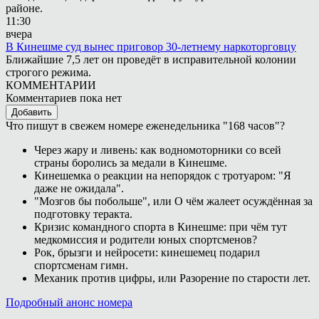
районе.
11:30
вчера
В Кинешме суд вынес приговор 30-летнему наркоторговцу
Ближайшие 7,5 лет он проведёт в исправительной колонии
строгого режима.
КОММЕНТАРИИ
Комментариев пока нет
Добавить
Что пишут в свежем номере еженедельника "168 часов"?
Через жару и ливень: как водномоторники со всей
страны боролись за медали в Кинешме.
Кинешемка о реакции на непорядок с тротуаром: "Я
даже не ожидала".
"Мозгов бы побольше", или О чём жалеет осуждённая за
подготовку теракта.
Кризис командного спорта в Кинешме: при чём тут
медкомиссия и родители юных спортсменов?
Рок, брызги и нейросети: кинешемец подарил
спортсменам гимн.
Механик против цифры, или Разорение по старости лет.
Подробный анонс номера