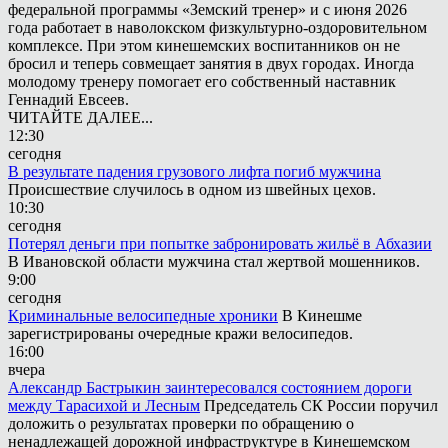
федеральной программы «Земский тренер» и с июня 2026
года работает в наволокском физкультурно-оздоровительном
комплексе. При этом кинешемских воспитанников он не
бросил и теперь совмещает занятия в двух городах. Иногда
молодому тренеру помогает его собственный наставник
Геннадий Евсеев.
ЧИТАЙТЕ ДАЛЕЕ...
12:30
сегодня
В результате падения грузового лифта погиб мужчина
Происшествие случилось в одном из швейных цехов.
10:30
сегодня
Потерял деньги при попытке забронировать жильё в Абхазии
В Ивановской области мужчина стал жертвой мошенников.
9:00
сегодня
Криминальные велосипедные хроники
В Кинешме
зарегистрированы очередные кражи велосипедов.
16:00
вчера
Александр Бастрыкин заинтересовался состоянием дороги
между Тарасихой и Лесным
Председатель СК России поручил
доложить о результатах проверки по обращению о
ненадлежащей дорожной инфраструктуре в Кинешемском