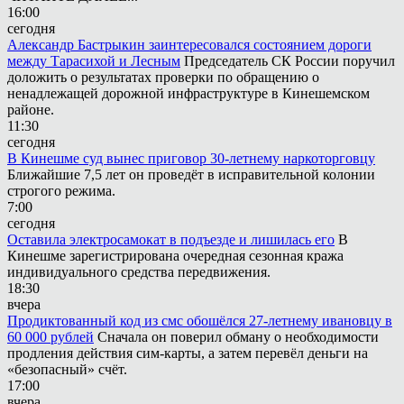
16:00
сегодня
Александр Бастрыкин заинтересовался состоянием дороги
между Тарасихой и Лесным
Председатель СК России поручил
доложить о результатах проверки по обращению о
ненадлежащей дорожной инфраструктуре в Кинешемском
районе.
11:30
сегодня
В Кинешме суд вынес приговор 30-летнему наркоторговцу
Ближайшие 7,5 лет он проведёт в исправительной колонии
строгого режима.
7:00
сегодня
Оставила электросамокат в подъезде и лишилась его
В
Кинешме зарегистрирована очередная сезонная кража
индивидуального средства передвижения.
18:30
вчера
Продиктованный код из смс обошёлся 27-летнему ивановцу в
60 000 рублей
Сначала он поверил обману о необходимости
продления действия сим-карты, а затем перевёл деньги на
«безопасный» счёт.
17:00
вчера