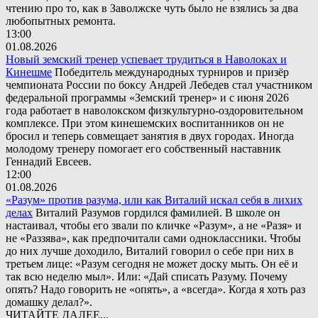
чтению про то, как в Заволжске чуть было не взялись за два
любопытных ремонта.
13:00
01.08.2026
Новый земский тренер успевает трудиться в Наволоках и
Кинешме
Победитель международных турниров и призёр
чемпионата России по боксу Андрей Лебедев стал участником
федеральной программы «Земский тренер» и с июня 2026
года работает в наволокском физкультурно-оздоровительном
комплексе. При этом кинешемских воспитанников он не
бросил и теперь совмещает занятия в двух городах. Иногда
молодому тренеру помогает его собственный наставник
Геннадий Евсеев.
12:00
01.08.2026
«Разум» против разума, или как Виталий искал себя в лихих
делах
Виталий Разумов гордился фамилией. В школе он
настаивал, чтобы его звали по кличке «Разум», а не «Разя» и
не «Раззява», как предпочитали сами одноклассники. Чтобы
до них лучше доходило, Виталий говорил о себе при них в
третьем лице: «Разум сегодня не может доску мыть. Он её и
так всю неделю мыл». Или: «Дай списать Разуму. Почему
опять? Надо говорить не «опять», а «всегда». Когда я хоть раз
домашку делал?».
ЧИТАЙТЕ ДАЛЕЕ...