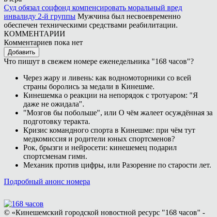
Суд обязал соцфонд компенсировать моральный вред
инвалиду 2-й группы
Мужчина был несвоевременно
обеспечен техническими средствами реабилитации.
КОММЕНТАРИИ
Комментариев пока нет
Добавить
Что пишут в свежем номере еженедельника "168 часов"?
Через жару и ливень: как водномоторники со всей
страны боролись за медали в Кинешме.
Кинешемка о реакции на непорядок с тротуаром: "Я
даже не ожидала".
"Мозгов бы побольше", или О чём жалеет осуждённая за
подготовку теракта.
Кризис командного спорта в Кинешме: при чём тут
медкомиссия и родители юных спортсменов?
Рок, брызги и нейросети: кинешемец подарил
спортсменам гимн.
Механик против цифры, или Разорение по старости лет.
Подробный анонс номера
© «Кинешемский городской новостной ресурс "168 часов" -