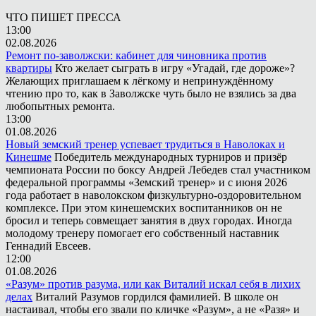
ЧТО ПИШЕТ ПРЕССА
13:00
02.08.2026
Ремонт по-заволжски: кабинет для чиновника против
квартиры
Кто желает сыграть в игру «Угадай, где дороже»?
Желающих приглашаем к лёгкому и непринуждённому
чтению про то, как в Заволжске чуть было не взялись за два
любопытных ремонта.
13:00
01.08.2026
Новый земский тренер успевает трудиться в Наволоках и
Кинешме
Победитель международных турниров и призёр
чемпионата России по боксу Андрей Лебедев стал участником
федеральной программы «Земский тренер» и с июня 2026
года работает в наволокском физкультурно-оздоровительном
комплексе. При этом кинешемских воспитанников он не
бросил и теперь совмещает занятия в двух городах. Иногда
молодому тренеру помогает его собственный наставник
Геннадий Евсеев.
12:00
01.08.2026
«Разум» против разума, или как Виталий искал себя в лихих
делах
Виталий Разумов гордился фамилией. В школе он
настаивал, чтобы его звали по кличке «Разум», а не «Разя» и