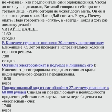
не «Раззява», как предпочитали сами одноклассники. Чтобы
до них лучше доходило, Виталий говорил о себе при них в
третьем лице: «Разум сегодня не может доску мыть. Он её и
так всю неделю мыл». Или: «Дай списать Разуму. Почему
опять? Надо говорить не «опять», а «всегда». Когда я хоть раз
домашку делал?».
ЧИТАЙТЕ ДАЛЕЕ...
11:30
сегодня
В Кинешме суд вынес приговор 30-летнему наркоторговцу
Ближайшие 7,5 лет он проведёт в исправительной колонии
строгого режима.
7:00
сегодня
Оставила электросамокат в подъезде и лишилась его
В
Кинешме зарегистрирована очередная сезонная кража
индивидуального средства передвижения.
18:30
вчера
Продиктованный код из смс обошёлся 27-летнему ивановцу в
60 000 рублей
Сначала он поверил обману о необходимости
продления действия сим-карты, а затем перевёл деньги на
«безопасный» счёт.
17:00
вчера