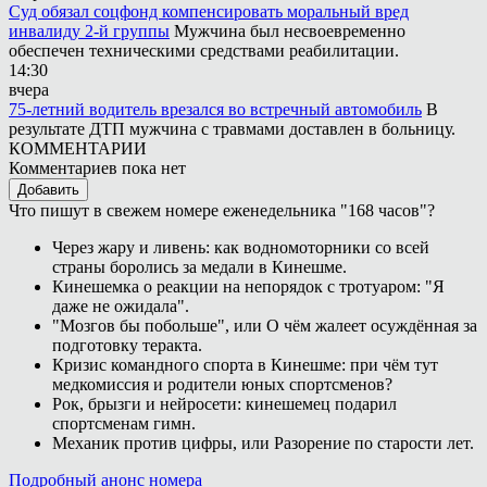
Суд обязал соцфонд компенсировать моральный вред
инвалиду 2-й группы
Мужчина был несвоевременно
обеспечен техническими средствами реабилитации.
14:30
вчера
75-летний водитель врезался во встречный автомобиль
В
результате ДТП мужчина с травмами доставлен в больницу.
КОММЕНТАРИИ
Комментариев пока нет
Добавить
Что пишут в свежем номере еженедельника "168 часов"?
Через жару и ливень: как водномоторники со всей
страны боролись за медали в Кинешме.
Кинешемка о реакции на непорядок с тротуаром: "Я
даже не ожидала".
"Мозгов бы побольше", или О чём жалеет осуждённая за
подготовку теракта.
Кризис командного спорта в Кинешме: при чём тут
медкомиссия и родители юных спортсменов?
Рок, брызги и нейросети: кинешемец подарил
спортсменам гимн.
Механик против цифры, или Разорение по старости лет.
Подробный анонс номера