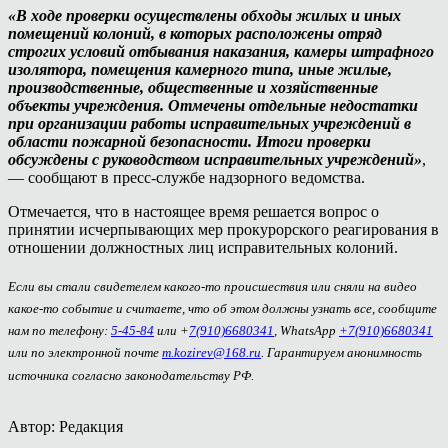
«В ходе проверки осуществлены обходы жилых и иных
помещений колоний, в которых расположены отряд
строгих условий отбывания наказания, камеры штрафного
изолятора, помещения камерного типа, иные жилые,
производственные, общественные и хозяйственные
объекты учреждения. Отмечены отдельные недостатки
при организации работы исправительных учреждений в
области пожарной безопасности. Итоги проверки
обсуждены с руководством исправительных учреждений»
,
— сообщают в пресс-службе надзорного ведомства.
Отмечается, что в настоящее время решается вопрос о
принятии исчерпывающих мер прокурорского реагирования в
отношении должностных лиц исправительных колоний.
Если вы стали свидетелем какого-то происшествия или сняли на видео
какое-то событие и считаете, что об этом должны узнать все, сообщите
нам по телефону:
5-45-84
или +
7(910)6680341
, WhatsApp
+7(910)6680341
или по электронной почте
m.kozirev@168.ru
. Гарантируем анонимность
источника согласно законодательству РФ.
Автор: Редакция