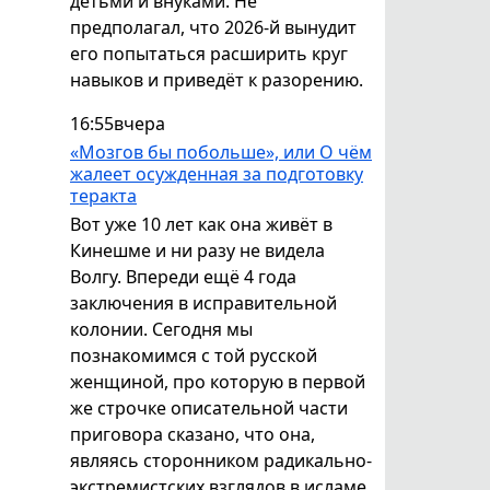
детьми и внуками. Не
предполагал, что 2026-й вынудит
его попытаться расширить круг
навыков и приведёт к разорению.
16:55
вчера
«Мозгов бы побольше», или О чём
жалеет осужденная за подготовку
теракта
Вот уже 10 лет как она живёт в
Кинешме и ни разу не видела
Волгу. Впереди ещё 4 года
заключения в исправительной
колонии. Сегодня мы
познакомимся с той русской
женщиной, про которую в первой
же строчке описательной части
приговора сказано, что она,
являясь сторонником радикально-
экстремистских взглядов в исламе,