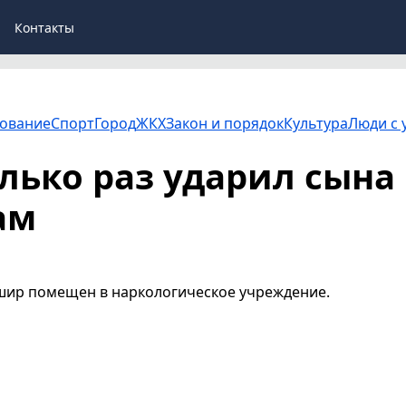
Контакты
ование
Спорт
Город
ЖКХ
Закон и порядок
Культура
Люди с 
лько раз ударил сына
ам
шир помещен в наркологическое учреждение.