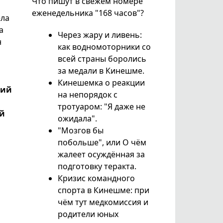
Что пишут в свежем номере
еженедельника "168 часов"?
ела
а
Через жару и ливень:
н
как водномоторники со
всей страны боролись
за медали в Кинешме.
Кинешемка о реакции
ший
на непорядок с
тротуаром: "Я даже не
ый
ожидала".
"Мозгов бы
побольше", или О чём
жалеет осуждённая за
подготовку теракта.
Кризис командного
спорта в Кинешме: при
чём тут медкомиссия и
родители юных