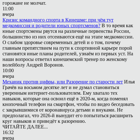
горожане не молчат.
11:00
вчера
Кризис командного спорта в Кинешме: при чём тут
медкомиссия и родители юных спортсменов?
В то время как
юные спортсмены рвутся на различные первенства России,
большинство из них отсеиваются ещё на этапе медкомиссии.
О слабом здоровье современных детей и о том, почему
главным препятствием на пути к спортивной карьере порой
становятся иные планы родителей, узнаём из первых уст. На
наши вопросы ответил кинешемский тренер по женскому
волейболу Андрей Воронов.
10:00
вчера
Механик против цифры, или Разорение по старости лет
Илья
Грачёв на восьмом десятке лет и не думал становиться
уверенным интернет-пользователем. Ему хватало тех
навыков, которые она освоил ещё в 2020-м, когда поменял
кнопочный телефон на смартфон, чтобы по видео беседовать
с закрывшимися от коронавируса детьми и внуками. Не
предполагал, что 2026-й вынудит его попытаться расширить
круг навыков и приведёт к разорению.
ЧИТАЙТЕ ДАЛЕЕ...
16:32
вчера