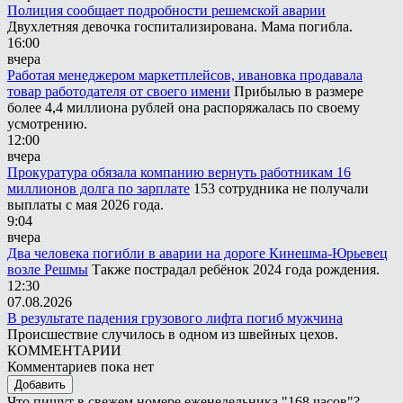
Полиция сообщает подробности решемской аварии
Двухлетняя девочка госпитализирована. Мама погибла.
16:00
вчера
Работая менеджером маркетплейсов, ивановка продавала
товар работодателя от своего имени
Прибылью в размере
более 4,4 миллиона рублей она распоряжалась по своему
усмотрению.
12:00
вчера
Прокуратура обязала компанию вернуть работникам 16
миллионов долга по зарплате
153 сотрудника не получали
выплаты с мая 2026 года.
9:04
вчера
Два человека погибли в аварии на дороге Кинешма-Юрьевец
возле Решмы
Также пострадал ребёнок 2024 года рождения.
12:30
07.08.2026
В результате падения грузового лифта погиб мужчина
Происшествие случилось в одном из швейных цехов.
КОММЕНТАРИИ
Комментариев пока нет
Добавить
Что пишут в свежем номере еженедельника "168 часов"?