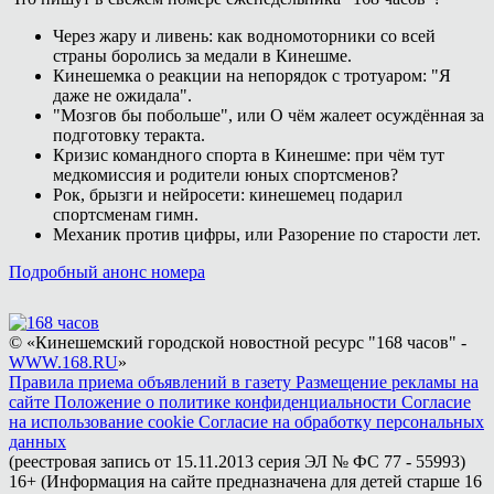
Через жару и ливень: как водномоторники со всей
страны боролись за медали в Кинешме.
Кинешемка о реакции на непорядок с тротуаром: "Я
даже не ожидала".
"Мозгов бы побольше", или О чём жалеет осуждённая за
подготовку теракта.
Кризис командного спорта в Кинешме: при чём тут
медкомиссия и родители юных спортсменов?
Рок, брызги и нейросети: кинешемец подарил
спортсменам гимн.
Механик против цифры, или Разорение по старости лет.
Подробный анонс номера
© «Кинешемский городской новостной ресурс "168 часов" -
WWW.168.RU
»
Правила приема объявлений в газету
Размещение рекламы на
сайте
Положение о политике конфиденциальности
Согласие
на использование cookie
Согласие на обработку персональных
данных
(реестровая запись от 15.11.2013 серия ЭЛ № ФС 77 - 55993)
16+ (Информация на сайте предназначена для детей старше 16