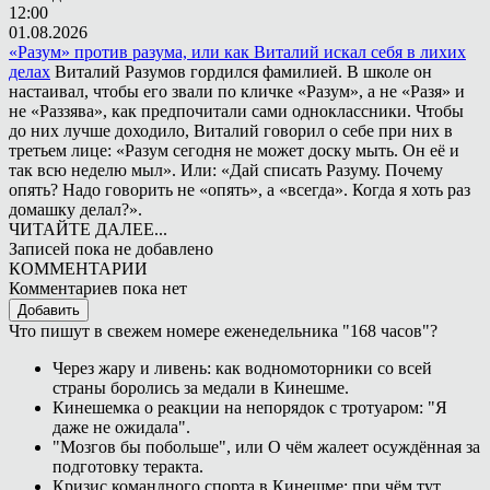
12:00
01.08.2026
«Разум» против разума, или как Виталий искал себя в лихих
делах
Виталий Разумов гордился фамилией. В школе он
настаивал, чтобы его звали по кличке «Разум», а не «Разя» и
не «Раззява», как предпочитали сами одноклассники. Чтобы
до них лучше доходило, Виталий говорил о себе при них в
третьем лице: «Разум сегодня не может доску мыть. Он её и
так всю неделю мыл». Или: «Дай списать Разуму. Почему
опять? Надо говорить не «опять», а «всегда». Когда я хоть раз
домашку делал?».
ЧИТАЙТЕ ДАЛЕЕ...
Записей пока не добавлено
КОММЕНТАРИИ
Комментариев пока нет
Добавить
Что пишут в свежем номере еженедельника "168 часов"?
Через жару и ливень: как водномоторники со всей
страны боролись за медали в Кинешме.
Кинешемка о реакции на непорядок с тротуаром: "Я
даже не ожидала".
"Мозгов бы побольше", или О чём жалеет осуждённая за
подготовку теракта.
Кризис командного спорта в Кинешме: при чём тут