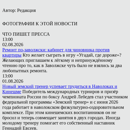
Автор: Редакция
ФОТОГРАФИИ К ЭТОЙ НОВОСТИ
ЧТО ПИШЕТ ПРЕССА
13:00
02.08.2026
Ремонт по-заволжски: кабинет для чиновника против
квартиры
Кто желает сыграть в игру «Угадай, где дороже»?
Желающих приглашаем к лёгкому и непринуждённому
чтению про то, как в Заволжске чуть было не взялись за два
любопытных ремонта.
13:00
01.08.2026
Новый земский тренер успевает трудиться в Наволоках и
Кинешме
Победитель международных турниров и призёр
чемпионата России по боксу Андрей Лебедев стал участником
федеральной программы «Земский тренер» и с июня 2026
года работает в наволокском физкультурно-оздоровительном
комплексе. При этом кинешемских воспитанников он не
бросил и теперь совмещает занятия в двух городах. Иногда
молодому тренеру помогает его собственный наставник
Геннадий Евсеев.