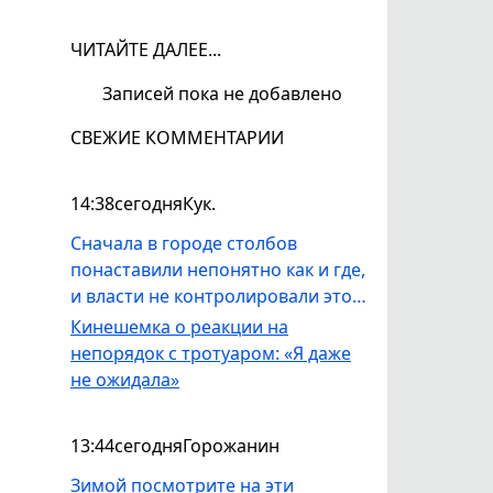
ЧИТАЙТЕ ДАЛЕЕ...
Записей пока не добавлено
СВЕЖИЕ КОММЕНТАРИИ
14:38
сегодня
Кук.
Сначала в городе столбов
понаставили непонятно как и где,
и власти не контролировали этот
процесс. Теперь дороги и
Кинешемка о реакции на
тротуары обустраивают порой
непорядок с тротуаром: «Я даже
так, что действительно простые
не ожидала»
люди видят непорядок,а
чиновники какбудьто проект
13:44
сегодня
Горожанин
изначально не утверждали.
Тов.Ступин взыщите с конкретных
Зимой посмотрите на эти