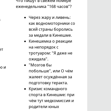
Что пишут в свежем номере
еженедельника "168 часов"?
Через жару и ливень:
з
как водномоторники со
всей страны боролись
за медали в Кинешме.
Кинешемка о реакции
на непорядок с
ет
тротуаром: "Я даже не
ожидала".
"Мозгов бы
ю и
побольше", или О чём
жалеет осуждённая за
подготовку теракта.
Кризис командного
спорта в Кинешме: при
чём тут медкомиссия и
родители юных