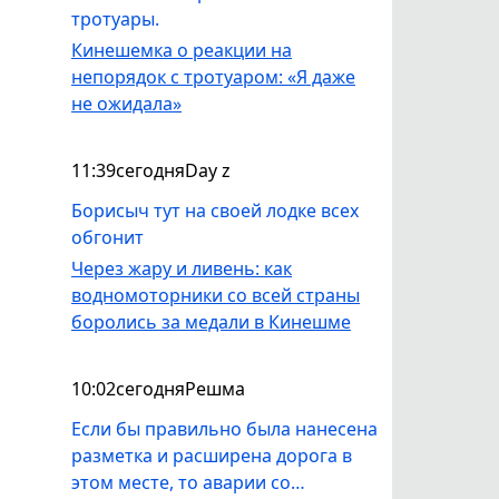
руководителей излишнее затраты
тротуары.
например за перенос этих
Кинешемка о реакции на
столбов.
непорядок с тротуаром: «Я даже
не ожидала»
11:39
сегодня
Day z
Борисыч тут на своей лодке всех
обгонит
Через жару и ливень: как
водномоторники со всей страны
боролись за медали в Кинешме
10:02
сегодня
Решма
Если бы правильно была нанесена
разметка и расширена дорога в
этом месте, то аварии со