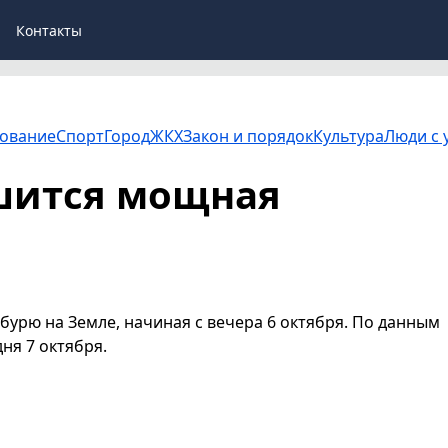
Контакты
ование
Спорт
Город
ЖКХ
Закон и порядок
Культура
Люди с 
шится мощная
урю на Земле, начиная с вечера 6 октября. По данным
дня 7 октября.