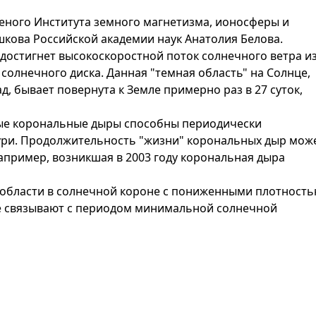
ченого Института земного магнетизма, ионосферы и
шкова Российской академии наук Анатолия Белова.
 достигнет высокоскоростной поток солнечного ветра и
олнечного диска. Данная "темная область" на Солнце,
 бывает повернута к Земле примерно раз в 27 суток,
ые корональные дыры способны периодически
ури. Продолжительность "жизни" корональных дыр мож
 Например, возникшая в 2003 году корональная дыра
области в солнечной короне с пониженными плотность
е связывают с периодом минимальной солнечной