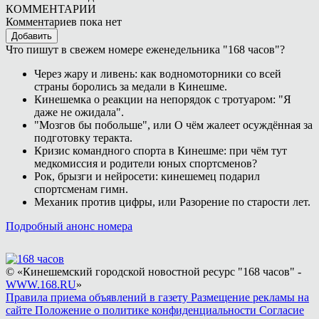
КОММЕНТАРИИ
Комментариев пока нет
Добавить
Что пишут в свежем номере еженедельника "168 часов"?
Через жару и ливень: как водномоторники со всей
страны боролись за медали в Кинешме.
Кинешемка о реакции на непорядок с тротуаром: "Я
даже не ожидала".
"Мозгов бы побольше", или О чём жалеет осуждённая за
подготовку теракта.
Кризис командного спорта в Кинешме: при чём тут
медкомиссия и родители юных спортсменов?
Рок, брызги и нейросети: кинешемец подарил
спортсменам гимн.
Механик против цифры, или Разорение по старости лет.
Подробный анонс номера
© «Кинешемский городской новостной ресурс "168 часов" -
WWW.168.RU
»
Правила приема объявлений в газету
Размещение рекламы на
сайте
Положение о политике конфиденциальности
Согласие