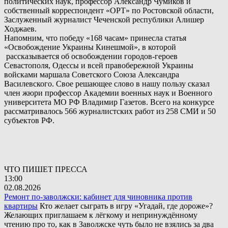
политических наук, профессор Александр Чумиков и
собственный корреспондент «ОРТ» по Ростовской области,
Заслуженный журналист Чеченской республики Алишер
Ходжаев.
Напомним, что победу «168 часам» принесла статья
«Освобождение Украины Кинешмой», в которой
рассказывается об освобождении городов-героев
Севастополя, Одессы и всей правобережной Украины
войсками маршала Советского Союза Александра
Василевского. Свое решающее слово в нашу пользу сказал
член жюри профессор Академии военных наук и Военного
университета МО РФ Владимир Газетов. Всего на конкурсе
рассматривалось 566 журналистских работ из 258 СМИ и 50
субъектов РФ.
ЧТО ПИШЕТ ПРЕССА
13:00
02.08.2026
Ремонт по-заволжски: кабинет для чиновника против
квартиры
Кто желает сыграть в игру «Угадай, где дороже»?
Желающих приглашаем к лёгкому и непринуждённому
чтению про то, как в Заволжске чуть было не взялись за два