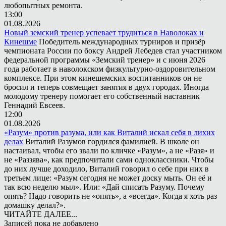
любопытных ремонта.
13:00
01.08.2026
Новый земский тренер успевает трудиться в Наволоках и
Кинешме
Победитель международных турниров и призёр
чемпионата России по боксу Андрей Лебедев стал участником
федеральной программы «Земский тренер» и с июня 2026
года работает в наволокском физкультурно-оздоровительном
комплексе. При этом кинешемских воспитанников он не
бросил и теперь совмещает занятия в двух городах. Иногда
молодому тренеру помогает его собственный наставник
Геннадий Евсеев.
12:00
01.08.2026
«Разум» против разума, или как Виталий искал себя в лихих
делах
Виталий Разумов гордился фамилией. В школе он
настаивал, чтобы его звали по кличке «Разум», а не «Разя» и
не «Раззява», как предпочитали сами одноклассники. Чтобы
до них лучше доходило, Виталий говорил о себе при них в
третьем лице: «Разум сегодня не может доску мыть. Он её и
так всю неделю мыл». Или: «Дай списать Разуму. Почему
опять? Надо говорить не «опять», а «всегда». Когда я хоть раз
домашку делал?».
ЧИТАЙТЕ ДАЛЕЕ...
Записей пока не добавлено