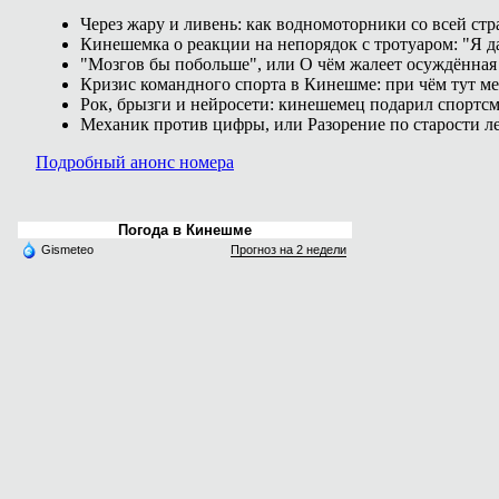
Через жару и ливень: как водномоторники со всей ст
Кинешемка о реакции на непорядок с тротуаром: "Я д
"Мозгов бы побольше", или О чём жалеет осуждённая 
Кризис командного спорта в Кинешме: при чём тут м
Рок, брызги и нейросети: кинешемец подарил спортс
Механик против цифры, или Разорение по старости ле
Подробный анонс номера
Погода в Кинешме
Gismeteo
Прогноз на 2 недели