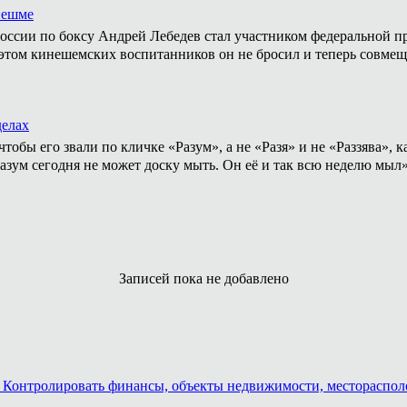
нешме
ссии по боксу Андрей Лебедев стал участником федеральной пр
том кинешемских воспитанников он не бросил и теперь совмеща
делах
тобы его звали по кличке «Разум», а не «Разя» и не «Раззява»,
Разум сегодня не может доску мыть. Он её и так всю неделю мыл
Записей пока не добавлено
ть. Контролировать финансы, объекты недвижимости, местораспо