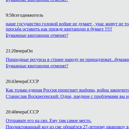
9:58
сегодня
житель
наше государство головой вобще не думает , унас живут не 
просьба оставить как прежде квитанции в бумаге !!!!!
Бумажные квитанции отменят?
21:20
вчера
Он
Природные ресурсы в стране народу не принадлежат...бума
Бумажные квитанции отменят?
20:43
вчера
СССР
Как только единая Россия проиграет выборы, война закончитс
Станислав Воскресенский: Одни, наедине с проблемами вы н
20:40
вчера
СССР
Отправьте его на сво. Ему там самое место.
Продиктованный код из смс обошёлся 27-летнему ивановцу в