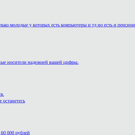
только молодые у которых есть компьютеры и тд но есть и пенси
жные носители надежней вашей цифры.
я.
е останетесь
 60 000 рублей