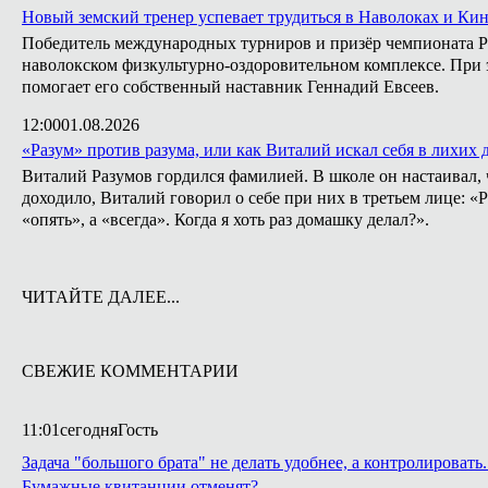
Новый земский тренер успевает трудиться в Наволоках и Ки
Победитель международных турниров и призёр чемпионата Ро
наволокском физкультурно-оздоровительном комплексе. При э
помогает его собственный наставник Геннадий Евсеев.
12:00
01.08.2026
«Разум» против разума, или как Виталий искал себя в лихих 
Виталий Разумов гордился фамилией. В школе он настаивал, ч
доходило, Виталий говорил о себе при них в третьем лице: «
«опять», а «всегда». Когда я хоть раз домашку делал?».
ЧИТАЙТЕ ДАЛЕЕ...
СВЕЖИЕ КОММЕНТАРИИ
11:01
сегодня
Гость
Задача "большого брата" не делать удобнее, а контролирова
Бумажные квитанции отменят?