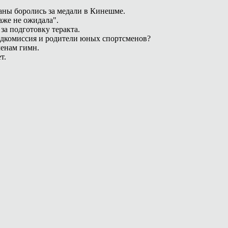
раны боролись за медали в Кинешме.
аже не ожидала".
за подготовку теракта.
едкомиссия и родители юных спортсменов?
менам гимн.
т.