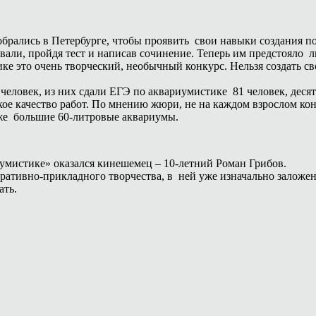
собрались в Петербурге, чтобы проявить свои навыки создания 
вали, пройдя тест и написав сочинение. Теперь им предстояло 
е это очень творческий, необычный конкурс. Нельзя создать св
0 человек, из них сдали ЕГЭ по аквариумистике 81 человек, де
кое качество работ. По мнению жюри, не на каждом взрослом кон
кже большие 60-литровые аквариумы.
иумистике» оказался кинешемец – 10-летний Роман Грибов.
ративно-прикладного творчества, в ней уже изначально заложен
ать.