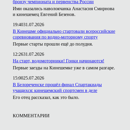
бронзу чемпионата и первенства России
Ими оказались наволокчанка Анастасия Смирнова
и кинешемец Евгений Безенов.
19:40
31.07.2026
В Кинешме официально стартовали всероссийские
соревнования по водно-моторному спорту
Первые старты прошли ещё до полудня.
12:26
31.07.2026
На старт, водомоторники! Гонки начинаются!
Первые заезды на Кинешемке уже в самом разгаре.
15:00
25.07.2026
В Белореченске прошёл финал Спартакиады
учащихся: кинешемский спортсмен в деле
Его отец рассказал, как это было.
КОММЕНТАРИИ