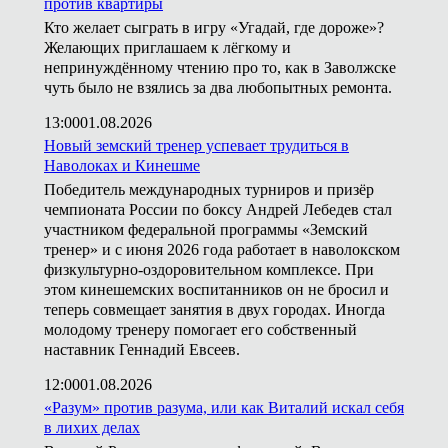
против квартиры
Кто желает сыграть в игру «Угадай, где дороже»?
Желающих приглашаем к лёгкому и
непринуждённому чтению про то, как в Заволжске
чуть было не взялись за два любопытных ремонта.
13:00
01.08.2026
Новый земский тренер успевает трудиться в
Наволоках и Кинешме
Победитель международных турниров и призёр
чемпионата России по боксу Андрей Лебедев стал
участником федеральной программы «Земский
тренер» и с июня 2026 года работает в наволокском
физкультурно-оздоровительном комплексе. При
этом кинешемских воспитанников он не бросил и
теперь совмещает занятия в двух городах. Иногда
молодому тренеру помогает его собственный
наставник Геннадий Евсеев.
12:00
01.08.2026
«Разум» против разума, или как Виталий искал себя
в лихих делах