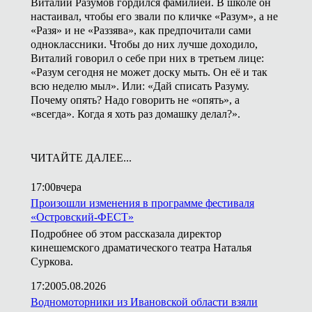
Виталий Разумов гордился фамилией. В школе он
настаивал, чтобы его звали по кличке «Разум», а не
«Разя» и не «Раззява», как предпочитали сами
одноклассники. Чтобы до них лучше доходило,
Виталий говорил о себе при них в третьем лице:
«Разум сегодня не может доску мыть. Он её и так
всю неделю мыл». Или: «Дай списать Разуму.
Почему опять? Надо говорить не «опять», а
«всегда». Когда я хоть раз домашку делал?».
ЧИТАЙТЕ ДАЛЕЕ...
17:00
вчера
Произошли изменения в программе фестиваля
«Островский-ФЕСТ»
Подробнее об этом рассказала директор
кинешемского драматического театра Наталья
Суркова.
17:20
05.08.2026
Водномоторники из Ивановской области взяли