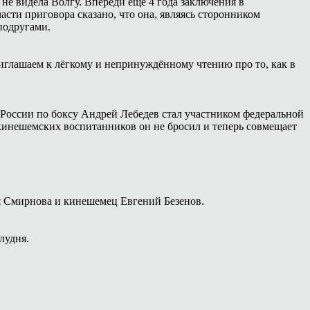
 не видела Волгу. Впереди ещё 4 года заключения в
сти приговора сказано, что она, являясь сторонником
подругами.
иглашаем к лёгкому и непринуждённому чтению про то, как в
России по боксу Андрей Лебедев стал участником федеральной
 кинешемских воспитанников он не бросил и теперь совмещает
я Смирнова и кинешемец Евгений Безенов.
лудня.