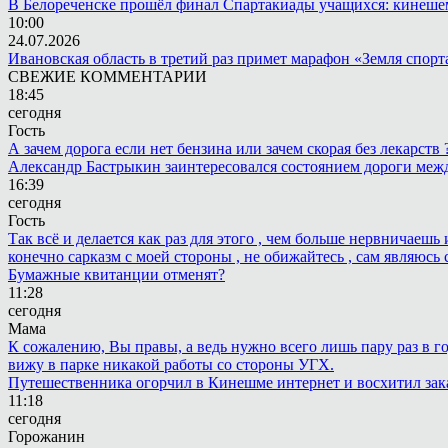
В Белореченске прошёл финал Спартакиады учащихся: кинешем
10:00
24.07.2026
Ивановская область в третий раз примет марафон «Земля спорт
СВЕЖИЕ КОММЕНТАРИИ
18:45
сегодня
Гость
А зачем дорога если нет бензина или зачем скорая без лекарств
Александр Бастрыкин заинтересовался состоянием дороги меж
16:39
сегодня
Гость
Так всё и делается как раз для этого , чем больше нервничаеш
конечно сарказм с моей стороны , не обижайтесь , сам являюсь 
Бумажные квитанции отменят?
11:28
сегодня
Мама
К сожалению, Вы правы, а ведь нужно всего лишь пару раз в г
вижу в парке никакой работы со стороны УГХ.
Путешественника огорчил в Кинешме интернет и восхитил зак
11:18
сегодня
Горожанин