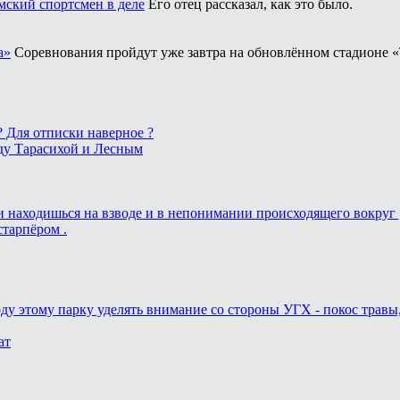
ский спортсмен в деле
Его отец рассказал, как это было.
а»
Соревнования пройдут уже завтра на обновлённом стадионе «
 ? Для отписки наверное ?
ду Тарасихой и Лесным
ь и находишься на взводе и в непонимании происходящего вокруг 
старпёром .
оду этому парку уделять внимание со стороны УГХ - покос травы
ат