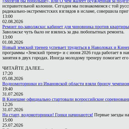
«Мозгов бы побольше», или О чём жалеет осужденная за подго
исправительной колонии. Сегодня мы познакомимся с той русск
радикально-экстремистских взглядов в исламе, совершила приг
13:00
02.08.2026
Ремонт по-заволжски: кабинет для чиновника против квартиры
Заволжске чуть было не взялись за два любопытных ремонта.
13:00
01.08.2026
Новый земский тренер успевает трудиться в Наволоках и Кин
программы «Земский тренер» и с июня 2026 года работает в н
занятия в двух городах. Иногда молодому тренеру помогает ег
ЧИТАЙТЕ ДАЛЕЕ...
17:20
05.08.2026
Водномоторники из Ивановской области взяли бронзу чемпион
19:40
31.07.2026
В Кинешме официально стартовали всероссийские соревнован
12:26
31.07.2026
На старт, водомоторники! Гонки начинаются!
Первые заезды на
15:00
25.07.2026