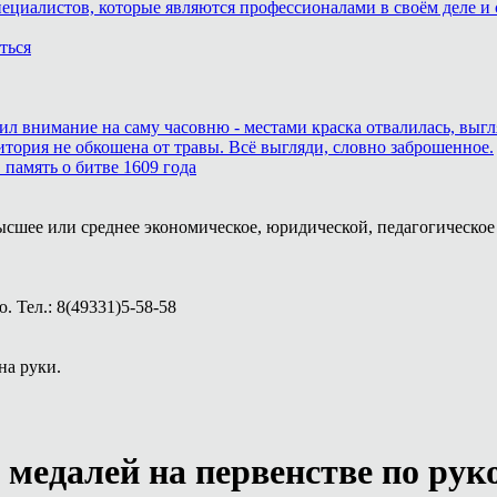
пециалистов, которые являются профессионалами в своём деле и 
ться
тил внимание на саму часовню - местами краска отвалилась, выг
итория не обкошена от травы. Всё выгляди, словно заброшенное.
память о битве 1609 года
ысшее или среднее экономическое, юридической, педагогическое 
 Тел.: 8(49331)5-58-58
на руки.
 медалей на первенстве по ру