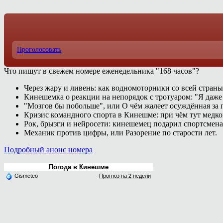
Проголосовать
Что пишут в свежем номере еженедельника "168 часов"?
Через жару и ливень: как водномоторники со всей страны
Кинешемка о реакции на непорядок с тротуаром: "Я даже
"Мозгов бы побольше", или О чём жалеет осуждённая за п
Кризис командного спорта в Кинешме: при чём тут медк
Рок, брызги и нейросети: кинешемец подарил спортсмен
Механик против цифры, или Разорение по старости лет.
Подробный анонс номера
Погода в Кинешме
Gismeteo
Прогноз на 2 недели