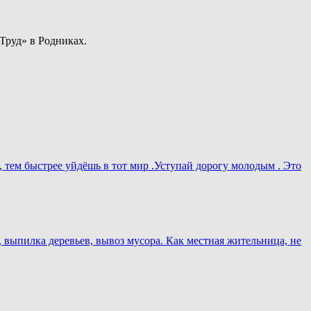
Труд» в Родниках.
, тем быстрее уйдёшь в тот мир .Уступай дорогу молодым . Это
, выпилка деревьев, вывоз мусора. Как местная жительница, не