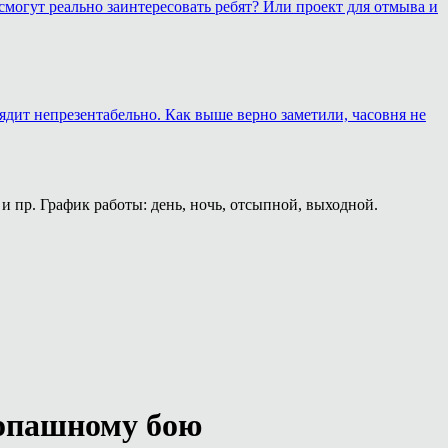
смогут реально заинтересовать ребят? Или проект для отмыва и
лядит непрезентабельно. Как выше верно заметили, часовня не
и пр. График работы: день, ночь, отсыпной, выходной.
копашному бою