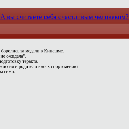
А вы считаете себя счастливым человеком?
 боролись за медали в Кинешме.
 не ожидала".
одготовку теракта.
омиссия и родители юных спортсменов?
ам гимн.