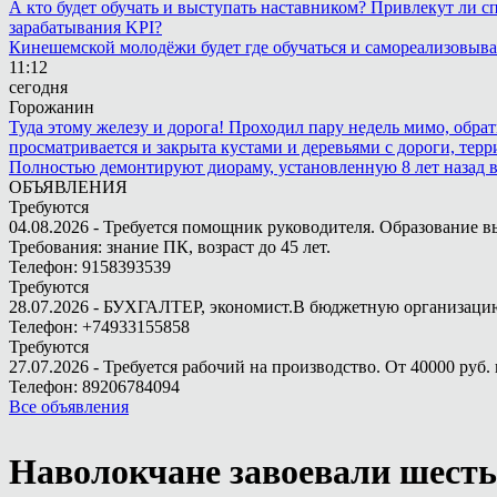
А кто будет обучать и выступать наставником? Привлекут ли с
зарабатывания KPI?
Кинешемской молодёжи будет где обучаться и самореализовыва
11:12
сегодня
Горожанин
Туда этому железу и дорога! Проходил пару недель мимо, обра
просматривается и закрыта кустами и деревьями с дороги, терр
Полностью демонтируют диораму, установленную 8 лет назад в 
ОБЪЯВЛЕНИЯ
Требуются
04.08.2026 - Требуется помощник руководителя. Образование в
Требования: знание ПК, возраст до 45 лет.
Телефон: 9158393539
Требуются
28.07.2026 - БУХГАЛТЕР, экономист.В бюджетную организацию.
Телефон: +74933155858
Требуются
27.07.2026 - Требуется рабочий на производство. От 40000 руб. 
Телефон: 89206784094
Все объявления
Наволокчане завоевали шесть