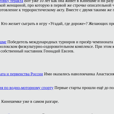
товку теракта
Вот уже 10 лет как она живёт в Кинешме и ни разу
ой женщиной, про которую в первой же строчке описательной ча
отовление к террористическому акту. Вместе с двумя такими же 
Кто желает сыграть в игру «Угадай, где дороже»? Желающих пр
ешме
Победитель международных турниров и призёр чемпионата 
аволокском физкультурно-оздоровительном комплексе. При этом
о собственный наставник Геннадий Евсеев.
ата и первенства России
Ими оказались наволокчанка Анастаси
ия по водно-моторному спорту
Первые старты прошли ещё до по
 Кинешемке уже в самом разгаре.