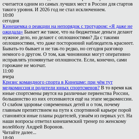
считается одним из самых лучших мест в России для стартов
такого уровня. И 2026 год не стал исключением.
10:00
сегодня
Кинешемка о реакции на непорядок с тротуаром: «Я даже не
ожидала»
Бывает же такое, что на бюджетные деньги делают
нужное дело, но делают с оплошностями? Да с такими
оплошностями, что даже посторонний наблюдатель краснеет.
Бывать-то бывает и не так-то редко, но сегодня разговор
немного о другом. О том, как чиновники могут оперативно
исправлять упомянутые оплошности. Если, конечно, сами
горожане не молчат.
11:00
вчера
Кризис командного спорта в Кинешме: при чём тут
медкомиссия и родители юных спортсменов?
В то время как
юные спортсмены рвутся на различные первенства России,
большинство из них отсеиваются ещё на этапе медкомиссии.
О слабом здоровье современных детей и о том, почему
главным препятствием на пути к спортивной карьере порой
становятся иные планы родителей, узнаём из первых уст. На
наши вопросы ответил кинешемский тренер по женскому
волейболу Андрей Воронов.
Читайте далее...
18:00