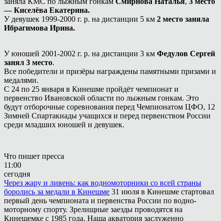
заняла КМС по лыжным гонкам
Смирнова Наталья
,
3 место
— Киселёва Екатерина.
У девушек 1999-2000 г. р. на дистанции 5 км
2 место заняла
Ибрагимова Ирина.
У юношей 2001-2002 г. р. на дистанции 3 км
Федулов Сергей
занял 3 место
.
Все победители и призёры награждены памятными призами и
медалями.
С 24 по 25 января в Кинешме пройдёт чемпионат и
первенство Ивановской области по лыжным гонкам. Это
будут отборочные соревнования перед Чемпионатом ЦФО, 12
Зимней Спартакиады учащихся и перед первенством России
среди младших юношей и девушек.
Что пишет пресса
11:00
сегодня
Через жару и ливень: как водномоторники со всей страны
боролись за медали в Кинешме
31 июля в Кинешме стартовал
первый день чемпионата и первенства России по водно-
моторному спорту. Зрелищные заезды проводятся на
Кинешемке с 1985 года. Наша акватория заслуженно