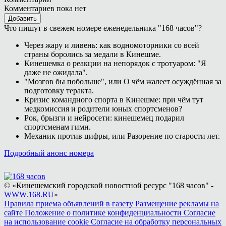
Комментариев пока нет
Добавить
Что пишут в свежем номере еженедельника "168 часов"?
Через жару и ливень: как водномоторники со всей
страны боролись за медали в Кинешме.
Кинешемка о реакции на непорядок с тротуаром: "Я
даже не ожидала".
"Мозгов бы побольше", или О чём жалеет осуждённая за
подготовку теракта.
Кризис командного спорта в Кинешме: при чём тут
медкомиссия и родители юных спортсменов?
Рок, брызги и нейросети: кинешемец подарил
спортсменам гимн.
Механик против цифры, или Разорение по старости лет.
Подробный анонс номера
© «Кинешемский городской новостной ресурс "168 часов" -
WWW.168.RU
»
Правила приема объявлений в газету
Размещение рекламы на
сайте
Положение о политике конфиденциальности
Согласие
на использование cookie
Согласие на обработку персональных