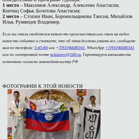
1 место
– Максимов Александр, Алексеева Анастасия,
Кончиц Софья, Болотова Анастасия;
2 место
– Стопин Иван, Боронильщикова Таисия, Михайлов
Илья, Румянцев Владимир.
Если вы стали свидетелем какого-то происшествия или сняли на видео
какое-то событие и считаете, что об этом должны узнать все, сообщите
нам по телефону:
5-45-84
или +
7(910)6680341
, WhatsApp
+7(910)6680341
или по электронной почте
m.kozirev@168.ru
. Гарантируем анонимность
источника согласно законодательству РФ.
ФОТОГРАФИИ К ЭТОЙ НОВОСТИ