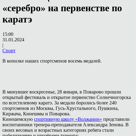
«серебро» на первенстве по
каратэ
15:00
31.01.2024
|
Спорт
В копилке наших спортсменов восемь медалей.
В минувшее воскресенье, 28 января, в Поварово прошли
открытый фестиваль и открытое первенство Солнечногорска
по всестилевому каратэ. За медали боролись более 240
спортсменов из Москвы, Гусь-Хрустального, Пушкина,
Киржача, Кинешмы и Поварова.
Кинешемскую
спортивную школу «Волжанин»
представили
воспитанники тренера-преподавателя Александра Зенова. В
своих весовых и возрастных категориях ребята стали
победителями и призёрами турнира: