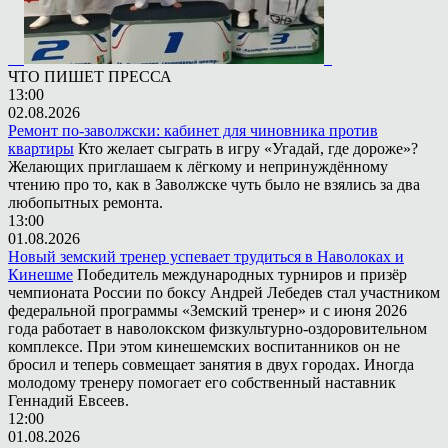
ЧТО ПИШЕТ ПРЕССА
13:00
02.08.2026
Ремонт по-заволжски: кабинет для чиновника против
квартиры
Кто желает сыграть в игру «Угадай, где дороже»?
Желающих приглашаем к лёгкому и непринуждённому
чтению про то, как в Заволжске чуть было не взялись за два
любопытных ремонта.
13:00
01.08.2026
Новый земский тренер успевает трудиться в Наволоках и
Кинешме
Победитель международных турниров и призёр
чемпионата России по боксу Андрей Лебедев стал участником
федеральной программы «Земский тренер» и с июня 2026
года работает в наволокском физкультурно-оздоровительном
комплексе. При этом кинешемских воспитанников он не
бросил и теперь совмещает занятия в двух городах. Иногда
молодому тренеру помогает его собственный наставник
Геннадий Евсеев.
12:00
01.08.2026