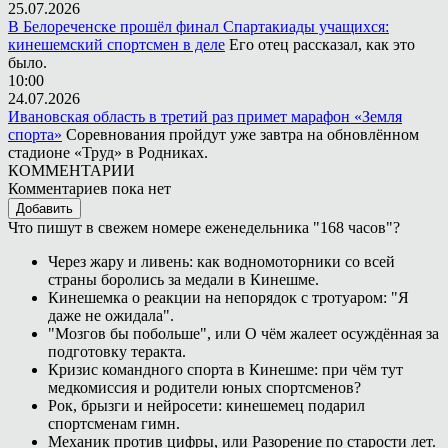
25.07.2026
В Белореченске прошёл финал Спартакиады учащихся:
кинешемский спортсмен в деле
Его отец рассказал, как это
было.
10:00
24.07.2026
Ивановская область в третий раз примет марафон «Земля
спорта»
Соревнования пройдут уже завтра на обновлённом
стадионе «Труд» в Родниках.
КОММЕНТАРИИ
Комментариев пока нет
Добавить
Что пишут в свежем номере еженедельника "168 часов"?
Через жару и ливень: как водномоторники со всей
страны боролись за медали в Кинешме.
Кинешемка о реакции на непорядок с тротуаром: "Я
даже не ожидала".
"Мозгов бы побольше", или О чём жалеет осуждённая за
подготовку теракта.
Кризис командного спорта в Кинешме: при чём тут
медкомиссия и родители юных спортсменов?
Рок, брызги и нейросети: кинешемец подарил
спортсменам гимн.
Механик против цифры, или Разорение по старости лет.