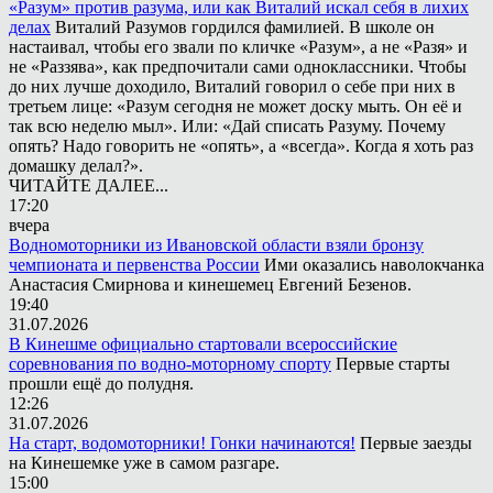
«Разум» против разума, или как Виталий искал себя в лихих
делах
Виталий Разумов гордился фамилией. В школе он
настаивал, чтобы его звали по кличке «Разум», а не «Разя» и
не «Раззява», как предпочитали сами одноклассники. Чтобы
до них лучше доходило, Виталий говорил о себе при них в
третьем лице: «Разум сегодня не может доску мыть. Он её и
так всю неделю мыл». Или: «Дай списать Разуму. Почему
опять? Надо говорить не «опять», а «всегда». Когда я хоть раз
домашку делал?».
ЧИТАЙТЕ ДАЛЕЕ...
17:20
вчера
Водномоторники из Ивановской области взяли бронзу
чемпионата и первенства России
Ими оказались наволокчанка
Анастасия Смирнова и кинешемец Евгений Безенов.
19:40
31.07.2026
В Кинешме официально стартовали всероссийские
соревнования по водно-моторному спорту
Первые старты
прошли ещё до полудня.
12:26
31.07.2026
На старт, водомоторники! Гонки начинаются!
Первые заезды
на Кинешемке уже в самом разгаре.
15:00